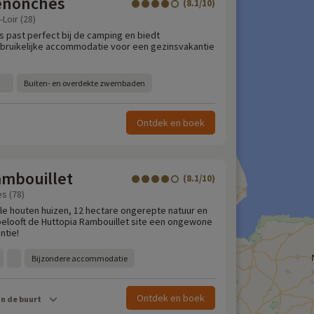
enonches
(8.1/10)
Loir (28)
past perfect bij de camping en biedt
bruikelijke accommodatie voor een gezinsvakantie
Buiten- en overdekte zwembaden
Ontdek en boek
ambouillet
(8.1/10)
es (78)
le houten huizen, 12 hectare ongerepte natuur en
n belooft de Huttopia Rambouillet site een ongewone
ntie!
Bijzondere accommodatie
Ontdek en boek
in de buurt