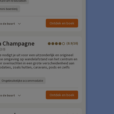
ctare om te bezoeken
mini-boerderij
Ontdek en boek
in de buurt
 la Champagne
(8.9/10)
(10)
odigt je uit voor een uitzonderlijk en origineel
rijke omgeving op wandelafstand van het centrum en
 er overnachten in een grote verscheidenheid aan
ties, zoals hutten, caravans, pods en zelfs
Ongebruikelijke accommodatie
Ontdek en boek
in de buurt