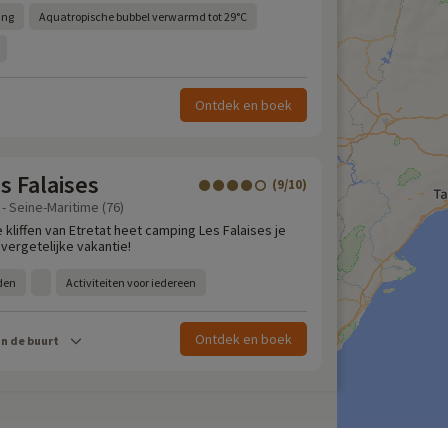
ing
Aquatropische bubbel verwarmd tot 29°C
Ontdek en boek
s Falaises
(9/10)
 - Seine-Maritime (76)
kliffen van Etretat heet camping Les Falaises je
ergetelijke vakantie!
den
Activiteiten voor iedereen
Ontdek en boek
in de buurt
 vakanties
Al onze gezinsvakanties in Frankrijk