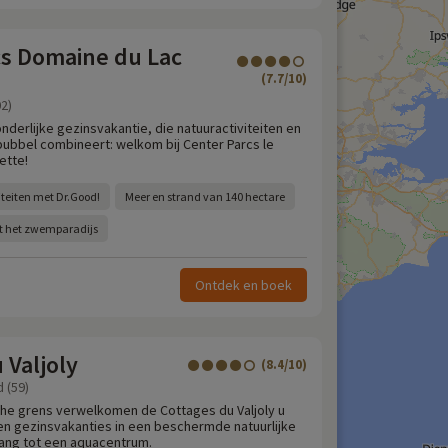
cs Domaine du Lac
(7.7/10)
02)
nderlijke gezinsvakantie, die natuuractiviteiten en
ubbel combineert: welkom bij Center Parcs le
ette!
teiten met Dr.Good!
Meer en strand van 140 hectare
t het zwemparadijs
Ontdek en boek
 Valjoly
(8.4/10)
 (59)
he grens verwelkomen de Cottages du Valjoly u
n gezinsvakanties in een beschermde natuurlijke
ng tot een aquacentrum.