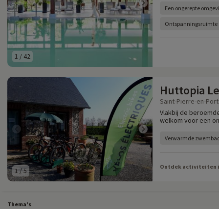
Een ongerepte omgev
Ontspanningsruimte
1
/
42
Huttopia Le
Saint-Pierre-en-Port
Vlakbij de beroemde 
welkom voor een onv
Verwarmde zwemba
Ontdek activiteiten 
1
/
5
Thema's
Al onze gezinsweekenden
Last Minute Vakantie in Frankrijk
Last-minute korte