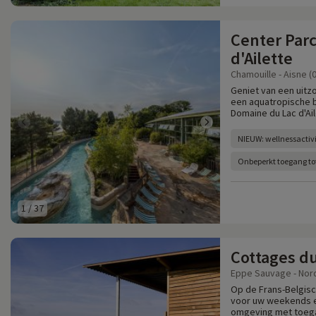
Center Par
d'Ailette
Chamouille - Aisne (
Geniet van een uitzo
een aquatropische b
Domaine du Lac d'Ail
NIEUW: wellnessactivi
Onbeperkt toegang to
1
/
37
Cottages du
Eppe Sauvage - Nord
Op de Frans-Belgisc
voor uw weekends e
omgeving met toega