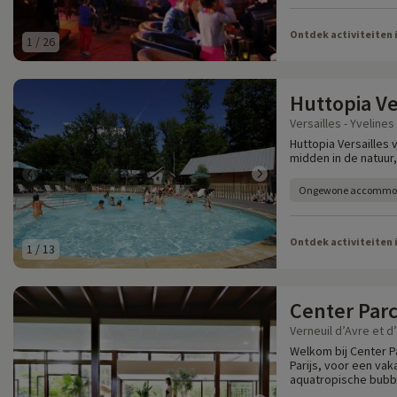
Ontdek activiteiten 
1
/
26
Huttopia Ve
Versailles - Yvelines 
Huttopia Versaille
midden in de natuur
Ongewone accommo
Ontdek activiteiten 
1
/
13
Center Parc
Verneuil d’Avre et d’
Welkom bij Center P
Parijs, voor een vak
aquatropische bubbel