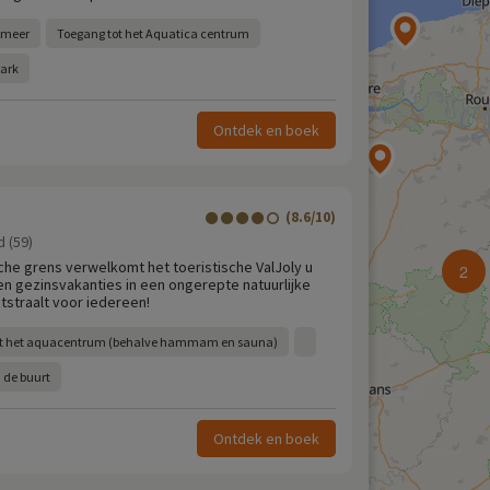
 meer
Toegang tot het Aquatica centrum
park
Ontdek en boek
(8.6/10)
 (59)
che grens verwelkomt het toeristische ValJoly u
2
 gezinsvakanties in een ongerepte natuurlijke
tstraalt voor iedereen!
ot het aquacentrum (behalve hammam en sauna)
n de buurt
Ontdek en boek