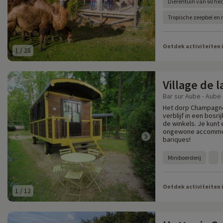
Dierentuin van 60 he
Tropische zeepbel en 
Ontdek activiteiten 
1
/
28
Village de
Bar sur Aube - Aube 
Het dorp Champagne n
verblijf in een bos
de winkels. Je kunt
ongewone accommoda
bariques!
Miniboerderij
Ontdek activiteiten 
1
/
12