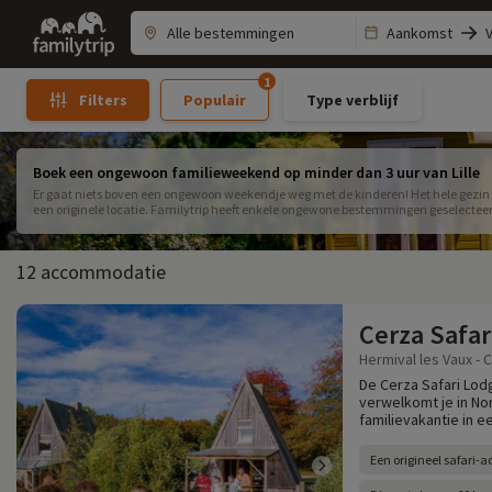
Family
Aankomst
trip
1
Populair
Type verblijf
Filters
Boek een ongewoon familieweekend op minder dan 3 uur van Lille
Er gaat niets boven een ongewoon weekendje weg met de kinderen! Het hele gezin 
een originele locatie. Familytrip heeft enkele ongewone bestemmingen geselecteer
12 accommodatie
Cerza Safar
Hermival les Vaux - 
De Cerza Safari Lod
verwelkomt je in N
familievakantie in e
Een origineel safari-ac