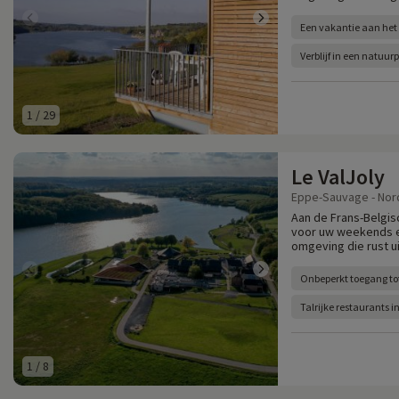
Een vakantie aan het
Verblijf in een natuur
1
/
29
Le ValJoly
Eppe-Sauvage - Nord
Aan de Frans-Belgis
voor uw weekends en
omgeving die rust ui
Onbeperkt toegang t
Talrijke restaurants i
1
/
8