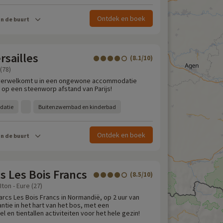
Ontdek en boek
in de buurt
rsailles
(8.1/10)
(78)
s verwelkomt u in een ongewone accommodatie
, op een steenworp afstand van Parijs!
datie
Buitenzwembad en kinderbad
Ontdek en boek
in de buurt
s Les Bois Francs
(8.5/10)
Iton - Eure (27)
arcs Les Bois Francs in Normandië, op 2 uur van
antie in het hart van het bos, met een
 en tientallen activiteiten voor het hele gezin!