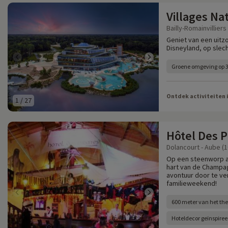
Villages Na
Bailly-Romainvilliers
Geniet van een uitz
Disneyland, op slech
Groene omgeving op 3
Ontdek activiteiten 
1
/
27
Hôtel Des P
Dolancourt - Aube (1
Op een steenworp af
hart van de Champa
avontuur door te ve
familieweekend!
600 meter van het th
Hoteldecor geïnspiree