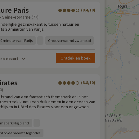
ture Paris
(8.4/10)
 - Seine-et-Marne (77)
onderlijke gezinsvakantie, tussen natuur en
ts 30 minuten van Parijs
0 minuten van Parijs
Groot verwarmd zwembad
Ontdek en boek
in de buurt
irates
(8.8/10)
0)
stand van een fantastisch themapark en in het
gnestreek kunt u een duik nemen in een oceaan van
rblijven in Hôtel des Pirates voor een ongewoon
emapark Nigloland
rd op de mooiste legendes