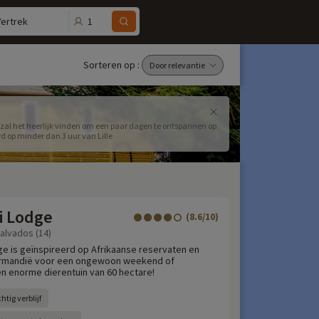
1
Vertrek
Sorteren op :
zal het heerlijk vinden om een paar dagen te ontspannen op
d op minder dan 3 uur van Lille
i Lodge
(8.6/10)
Calvados (14)
ge is geïnspireerd op Afrikaanse reservaten en
ormandië voor een ongewoon weekend of
en enorme dierentuin van 60 hectare!
htig verblijf