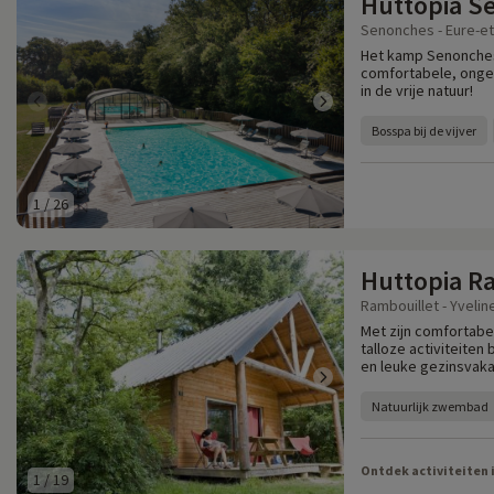
Huttopia S
Senonches - Eure-et-
Het kamp Senonches 
comfortabele, onge
in de vrije natuur!
Bosspa bij de vijver
1
/
26
Huttopia R
Rambouillet - Yvelin
Met zijn comfortabe
talloze activiteite
en leuke gezinsvaka
Natuurlijk zwembad
Ontdek activiteiten 
1
/
19