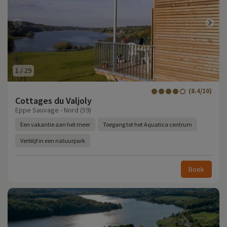
1
/
29
(8.4/10)
Cottages du Valjoly
Eppe Sauvage - Nord (59)
Een vakantie aan het meer
Toegang tot het Aquatica centrum
Verblijf in een natuurpark
Boek