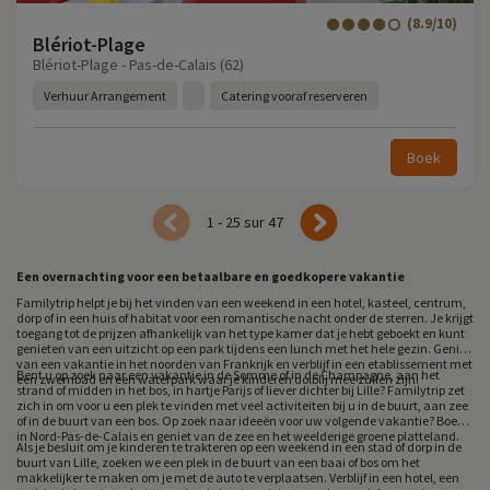
(8.9/10)
Blériot-Plage
Blériot-Plage - Pas-de-Calais (62)
Verhuur Arrangement
Catering vooraf reserveren
Boek
1 - 25 sur 47
Een overnachting voor een betaalbare en goedkopere vakantie
Familytrip helpt je bij het vinden van een weekend in een hotel, kasteel, centrum,
dorp of in een huis of habitat voor een romantische nacht onder de sterren. Je krijgt
toegang tot de prijzen afhankelijk van het type kamer dat je hebt geboekt en kunt
genieten van een uitzicht op een park tijdens een lunch met het hele gezin. Geniet
van een vakantie in het noorden van Frankrijk en verblijf in een etablissement met
Bent u op zoek naar een vakantie in de Somme of in de Champagne, aan het
een zwembad en een waterpark waar je kinderen dolblij mee zullen zijn!
strand of midden in het bos, in hartje Parijs of liever dichter bij Lille? Familytrip zet
zich in om voor u een plek te vinden met veel activiteiten bij u in de buurt, aan zee
of in de buurt van een bos. Op zoek naar ideeën voor uw volgende vakantie? Boek
in Nord-Pas-de-Calais en geniet van de zee en het weelderige groene platteland.
Als je besluit om je kinderen te trakteren op een weekend in een stad of dorp in de
buurt van Lille, zoeken we een plek in de buurt van een baai of bos om het
makkelijker te maken om je met de auto te verplaatsen. Verblijf in een hotel, een