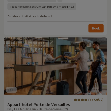
Toegang tot het centrum van Parijs via metrolijn 12
Ontdek activiteiten in de buurt
Boek
1
/
19
(7.9/10)
Appart'hôtel Porte de Versailles
Issy Les Moulineaux - Hauts-de-Seine (92)