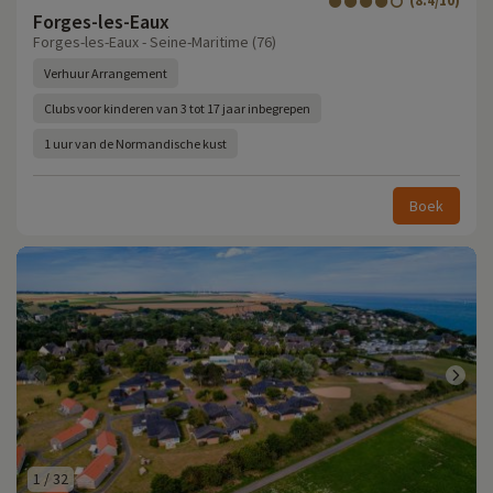
(8.4/10)
Forges-les-Eaux
Forges-les-Eaux - Seine-Maritime (76)
Verhuur Arrangement
Clubs voor kinderen van 3 tot 17 jaar inbegrepen
1 uur van de Normandische kust
Boek
1
/
32