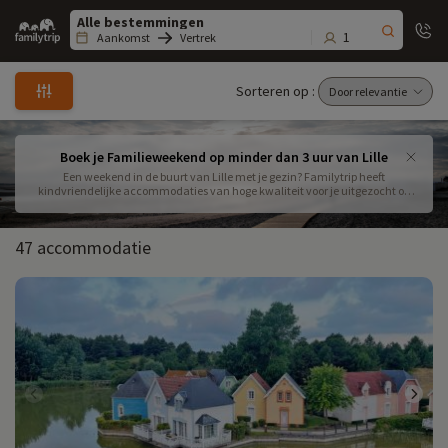
Family
trip
1
Aankomst
Vertrek
Sorteren op :
Boek je Familieweekend op minder dan 3 uur van Lille
Een weekend in de buurt van Lille met je gezin? Familytrip heeft
kindvriendelijke accommodaties van hoge kwaliteit voor je uitgezocht op
minder dan 3 uur van Lille. Boek je verblijf uit onze selectie voor een
onvergetelijk familieweekend! Geniet van een 100% ontspannen vakantie in
een etablissement naar keuze in Frankrijk! Als je op zoek bent naar een
47 accommodatie
verblijf dicht bij de stad, bekijk dan onze prijzen voor een droomweekend.
Reisideeën opdoen is de beste manier om je romantische vakantie te
plannen en te genieten van een moment van ontspanning aan het strand of
midden in de natuur.