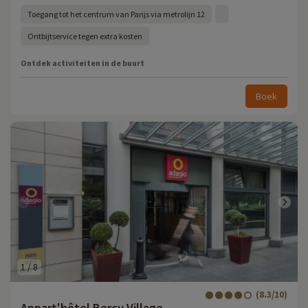
Toegang tot het centrum van Parijs via metrolijn 12
Ontbijtservice tegen extra kosten
Ontdek activiteiten in de buurt
Boek
1
/
8
(8.3/10)
Appart'hôtel Bercy Village