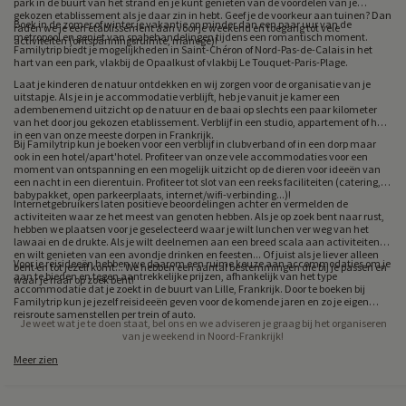
park in de buurt van het strand en je kunt genieten van de voordelen van je
gekozen etablissement als je daar zin in hebt. Geef je de voorkeur aan tuinen? Dan
Boek in de zomer of winter je vakantie op minder dan een paar uur van de
raden we je een etablissement aan voor je weekend en toegang tot vele
metropool en geniet van spabehandelingen tijdens een romantisch moment.
activiteiten (ontspanningsruimte, manege)!
Familytrip biedt je mogelijkheden in Saint-Chéron of Nord-Pas-de-Calais in het
hart van een park, vlakbij de Opaalkust of vlakbij Le Touquet-Paris-Plage.
Laat je kinderen de natuur ontdekken en wij zorgen voor de organisatie van je
uitstapje. Als je in je accommodatie verblijft, heb je vanuit je kamer een
adembenemend uitzicht op de natuur en de baai op slechts een paar kilometer
van het door jou gekozen etablissement. Verblijf in een studio, appartement of huis
in een van onze meeste dorpen in Frankrijk.
Bij Familytrip kun je boeken voor een verblijf in clubverband of in een dorp maar
ook in een hotel/apart'hotel. Profiteer van onze vele accommodaties voor een
moment van ontspanning en een mogelijk uitzicht op de dieren voor ideeën van
een nacht in een dierentuin. Profiteer tot slot van een reeks faciliteiten (catering,
babypakket, open parkeerplaats, internet/wifi-verbinding...)!
Internetgebruikers laten positieve beoordelingen achter en vermelden de
activiteiten waar ze het meest van genoten hebben. Als je op zoek bent naar rust,
hebben we plaatsen voor je geselecteerd waar je wilt lunchen ver weg van het
lawaai en de drukte. Als je wilt deelnemen aan een breed scala aan activiteiten
en wilt genieten van een avondje drinken en feesten... Of juist als je liever alleen
Voor je reisideeën hebben we daarom een ruime keuze aan accommodaties om je
bent en tot jezelf komt... We hebben een aantal bestemmingen die bij je passen en
aan te bieden en tegen aantrekkelijke prijzen, afhankelijk van het type
waar je naar op zoek bent!
accommodatie dat je zoekt in de buurt van Lille, Frankrijk. Door te boeken bij
Familytrip kun je jezelf reisideeën geven voor de komende jaren en zo je eigen
reisroute samenstellen per trein of auto.
Je weet wat je te doen staat, bel ons en we adviseren je graag bij het organiseren
van je weekend in Noord-Frankrijk!
Meer zien