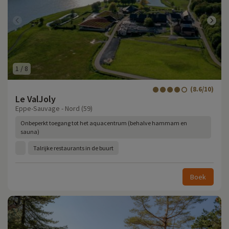
1
/
8
(8.6/10)
Le ValJoly
Eppe-Sauvage - Nord (59)
Onbeperkt toegang tot het aquacentrum (behalve hammam en
sauna)
Talrijke restaurants in de buurt
Boek