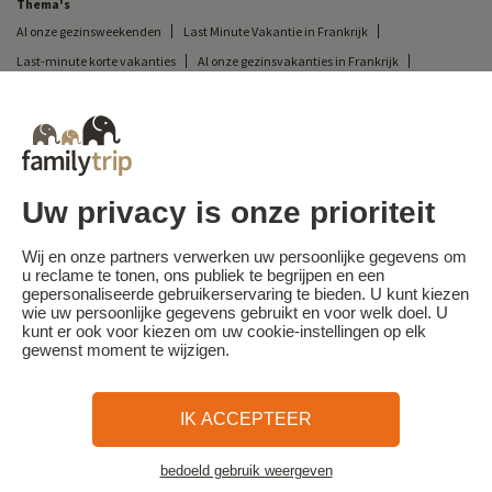
Thema's
Al onze gezinsweekenden
Last Minute Vakantie in Frankrijk
Last-minute korte vakanties
Al onze gezinsvakanties in Frankrijk
Ongewone korte vakantie
Kampeervakantie in Frankrijk
Bestemmingen
Skivakantie in Frankrijk
Uw privacy is onze prioriteit
Familytrip
© 2026 Familytrip
Wie zijn wij?
Algemene voorwaarden en privacybeleid
Wij en onze partners verwerken uw persoonlijke gegevens om
u reclame te tonen, ons publiek te begrijpen en een
Wat de pers over ons te zeggen heeft
Partners
FAQ
Blog
Kaart
gepersonaliseerde gebruikerservaring te bieden. U kunt kiezen
wie uw persoonlijke gegevens gebruikt en voor welk doel. U
kunt er ook voor kiezen om uw cookie-instellingen op elk
Beveiligde betaling
Réalisé par Sooyoos
gewenst moment te wijzigen.
Bel ons op
Heb je hulp nodig?
IK ACCEPTEER
09 72 26 99 33
bedoeld gebruik weergeven
Bekijk de kaart