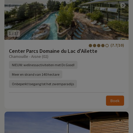
1
/
37
(7.7/10)
Center Parcs Domaine du Lac d'Ailette
Chamouille - Aisne (02)
NIEUW: wellnessactiviteiten met Dr.Good!
Meer en strand van 140 hectare
Onbeperkt toegang tot het zwemparadijs
Boek