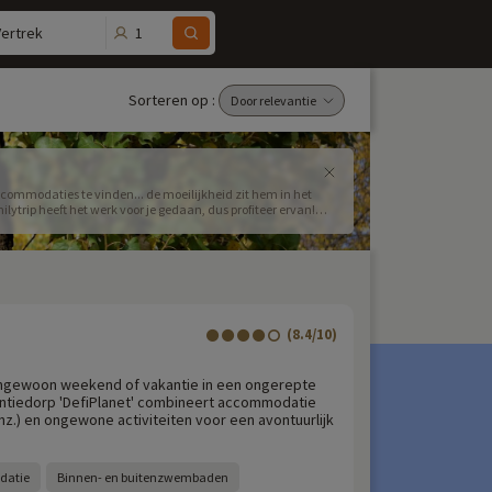
1
Vertrek
Sorteren op :
ommodaties te vinden... de moeilijkheid zit hem in het
ytrip heeft het werk voor je gedaan, dus profiteer ervan!
rt... Ontdek alle ongewone accommodaties die we te bieden
(8.4/10)
ngewoon weekend of vakantie in een ongerepte
ntiedorp 'DefiPlanet' combineert accommodatie
nz.) en ongewone activiteiten voor een avontuurlijk
datie
Binnen- en buitenzwembaden