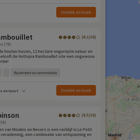
Ontdek en boek
ambouillet
(8.1/10)
es (78)
le houten huizen, 12 hectare ongerepte natuur en
n belooft de Huttopia Rambouillet site een ongewone
ntie!
Bijzondere accommodatie
Ontdek en boek
in de buurt
binson
(8.5/10)
(58)
n van Moulins en Nevers is een verblijf in Le Petit
 verademing, een combinatie van ontspanning en