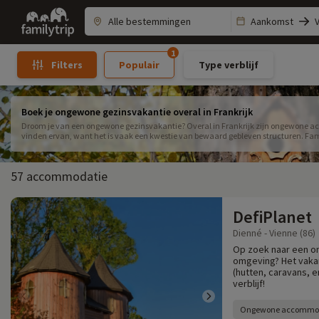
Family
Aankomst
trip
1
Populair
Type verblijf
Filters
Boek je ongewone gezinsvakantie overal in Frankrijk
Droom je van een ongewone gezinsvakantie? Overal in Frankrijk zijn ongewone acc
vinden ervan, want het is vaak een kwestie van bewaard gebleven structuren. Famil
Vakantie in een boomhut, in een dierentuin, op een rivier, in een hut of in een yu
hebben voor een ongewone gezinsvakantie!
57 accommodatie
DefiPlanet
Dienné - Vienne (86)
Op zoek naar een o
omgeving? Het vaka
(hutten, caravans, e
verblijf!
Ongewone accommo