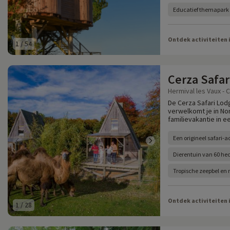
Educatief themapark
Ontdek activiteiten 
1
/
54
Cerza Safar
Hermival les Vaux - 
De Cerza Safari Lod
verwelkomt je in N
familievakantie in e
Een origineel safari-ac
Dierentuin van 60 he
Tropische zeepbel en 
Ontdek activiteiten 
1
/
28