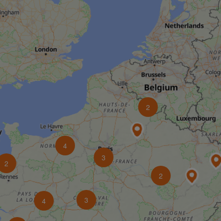
2
4
3
2
2
3
4