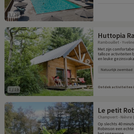
1
/
26
Huttopia R
Rambouillet - Yvelin
Met zijn comfortabe
talloze activiteite
en leuke gezinsvaka
Natuurlijk zwembad
Ontdek activiteiten 
1
/
19
Le petit Ro
Champvert - Nièvre 
Op slechts 40 minute
Robinson een echte
het ongewone.