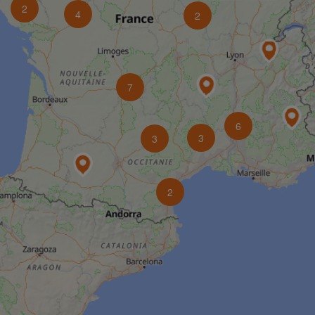
2
4
2
7
6
3
3
2