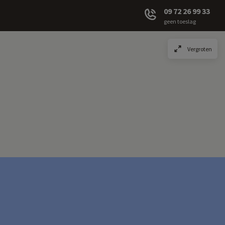
09 72 26 99 33
geen toeslag
Vergroten