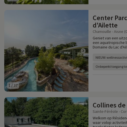
Center Par
d'Ailette
Chamouille - Aisne (
Geniet van een uitzo
een aquatropische b
Domaine du Lac d'Ail
NIEUW: wellnessactivi
Onbeperkt toegang to
1
/
37
Collines de
Sainte-Féréole - Cor
Welkom op Résidence
waar volop activitei