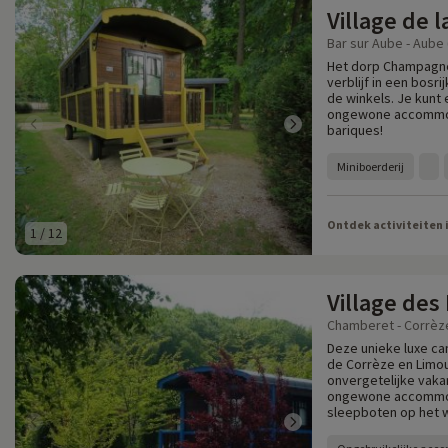
Village de
Bar sur Aube - Aube 
Het dorp Champagne n
verblijf in een bos
de winkels. Je kunt
ongewone accommoda
bariques!
Miniboerderij
Ontdek activiteiten 
1
/
12
Village des
Chamberet - Corrèze
Deze unieke luxe ca
de Corrèze en Limou
onvergetelijke vakan
ongewone accommoda
sleepboten op het 