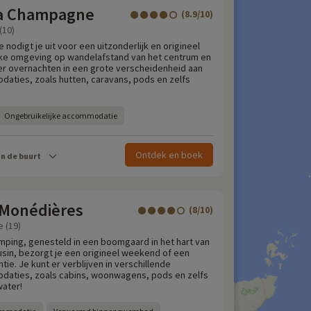
 la Champagne
(8.9/10)
(10)
odigt je uit voor een uitzonderlijk en origineel
rijke omgeving op wandelafstand van het centrum en
 er overnachten in een grote verscheidenheid aan
ties, zoals hutten, caravans, pods en zelfs
Ongebruikelijke accommodatie
Ontdek en boek
in de buurt
 Monédières
(8/10)
 (19)
mping, genesteld in een boomgaard in het hart van
sin, bezorgt je een origineel weekend of een
tie. Je kunt er verblijven in verschillende
ties, zoals cabins, woonwagens, pods en zelfs
water!