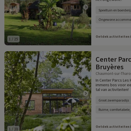
Speeltuin en boerderi
Ongewone accommodat
Ontdek activiteiten 
1
/
25
Center Parc
Bruyères
Chaumont-sur-Tharonn
In Center Parcs Les 
immens bos voor een
tal van activiteiten!
Groot zwemparadijs
Ruime, comfortabele, 
Ontdek activiteiten 
1
/
38