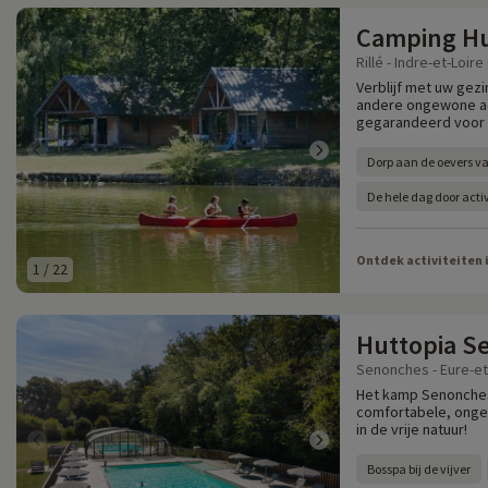
Camping Hut
Rillé - Indre-et-Loire 
Verblijf met uw gezin
andere ongewone a
gegarandeerd voor
Dorp aan de oevers va
De hele dag door activ
Ontdek activiteiten 
1
/
22
Huttopia S
Senonches - Eure-et-
Het kamp Senonches 
comfortabele, onge
in de vrije natuur!
Bosspa bij de vijver