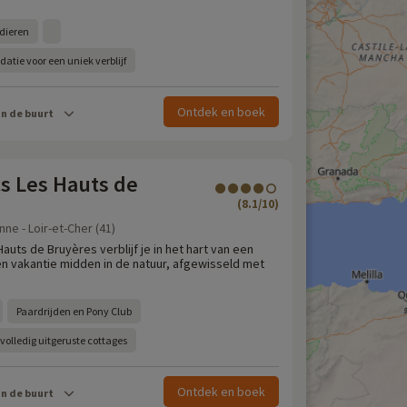
jdieren
ie voor een uniek verblijf
Ontdek en boek
in de buurt
s Les Hauts de
(8.1/10)
e - Loir-et-Cher (41)
Hauts de Bruyères verblijf je in het hart van een
 vakantie midden in de natuur, afgewisseld met
Paardrijden en Pony Club
volledig uitgeruste cottages
Ontdek en boek
in de buurt