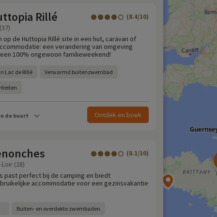
topia Rillé
(8.4/10)
(37)
 op de Huttopia Rillé site in een hut, caravan of
ccommodatie: een verandering van omgeving
 een 100% ongewoon familieweekend!
n Lac de Rillé
Verwarmd buitenzwembad
iteiten
Ontdek en boek
in de buurt
enonches
(8.1/10)
Loir (28)
past perfect bij de camping en biedt
bruikelijke accommodatie voor een gezinsvakantie
Buiten- en overdekte zwembaden