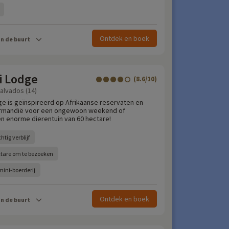
Ontdek en boek
in de buurt
i Lodge
(8.6/10)
Calvados (14)
ge is geïnspireerd op Afrikaanse reservaten en
ormandië voor een ongewoon weekend of
en enorme dierentuin van 60 hectare!
htig verblijf
ctare om te bezoeken
mini-boerderij
Ontdek en boek
in de buurt