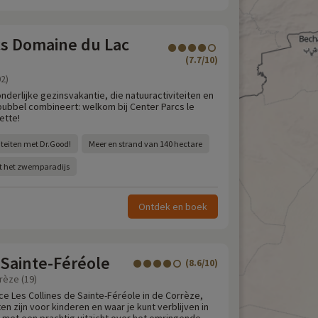
cs Domaine du Lac
(7.7/10)
02)
nderlijke gezinsvakantie, die natuuractiviteiten en
ubbel combineert: welkom bij Center Parcs le
ette!
teiten met Dr.Good!
Meer en strand van 140 hectare
t het zwemparadijs
Ontdek en boek
 Sainte-Féréole
(8.6/10)
rèze (19)
 Les Collines de Sainte-Féréole in de Corrèze,
ten zijn voor kinderen en waar je kunt verblijven in