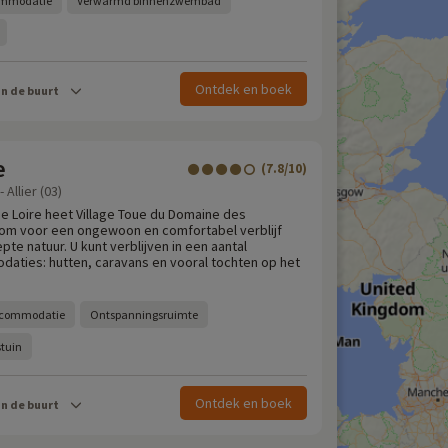
ommodatie
Verwarmd binnenzwembad
Ontdek en boek
in de buurt
e
(7.8/10)
 Allier (03)
e Loire heet Village Toue du Domaine des
kom voor een ongewoon en comfortabel verblijf
te natuur. U kunt verblijven in een aantal
ties: hutten, caravans en vooral tochten op het
accommodatie
Ontspanningsruimte
stuin
Ontdek en boek
in de buurt