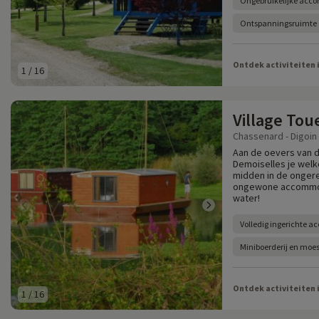
Ongebruikelijke acc
Ontspanningsruimte
Ontdek activiteiten 
1
/
16
Village Tou
Chassenard - Digoin -
Aan de oevers van d
Demoiselles je wel
midden in de ongerep
ongewone accommoda
water!
Volledig ingerichte 
Miniboerderij en moe
Ontdek activiteiten 
1
/
16