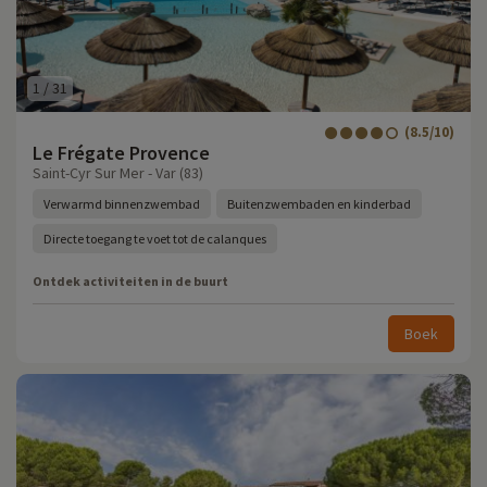
1
/
31
(8.5/10)
Le Frégate Provence
Saint-Cyr Sur Mer - Var (83)
Verwarmd binnenzwembad
Buitenzwembaden en kinderbad
Directe toegang te voet tot de calanques
Ontdek activiteiten in de buurt
Boek