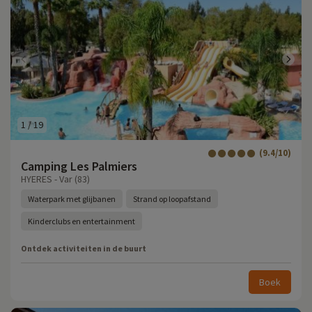
1
/
19
(9.4/10)
Camping Les Palmiers
HYERES - Var (83)
Waterpark met glijbanen
Strand op loopafstand
Kinderclubs en entertainment
Ontdek activiteiten in de buurt
Boek