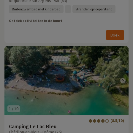
Roquebrune sur Argens - Var (83)
Buitenzwembad met kinderbad
Stranden op loopafstand
Ontdek activiteiten in de buurt
Boek
1
/
10
(8.5/10)
Camping Le Lac Bleu
Châtillon-en-Diois - Drôme (26)