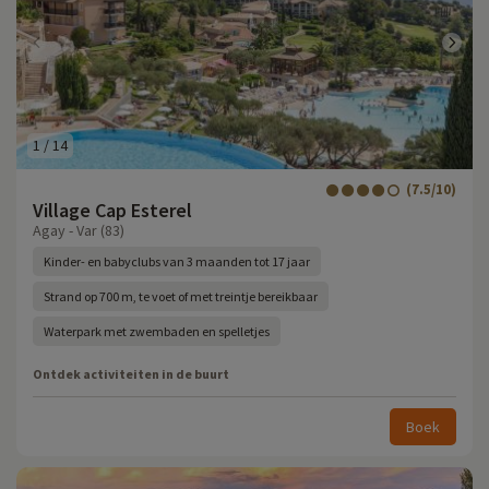
1
/
14
(7.5/10)
Village Cap Esterel
Agay - Var (83)
Kinder- en babyclubs van 3 maanden tot 17 jaar
Strand op 700 m, te voet of met treintje bereikbaar
Waterpark met zwembaden en spelletjes
Ontdek activiteiten in de buurt
Boek