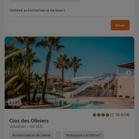
Ontdek activiteiten in de buurt
Boek
1
/
33
(8.4/10)
Clos des Oliviers
Vidauban - Var (83)
Kinderclubs in de zomer
Waterpark van 600 m²