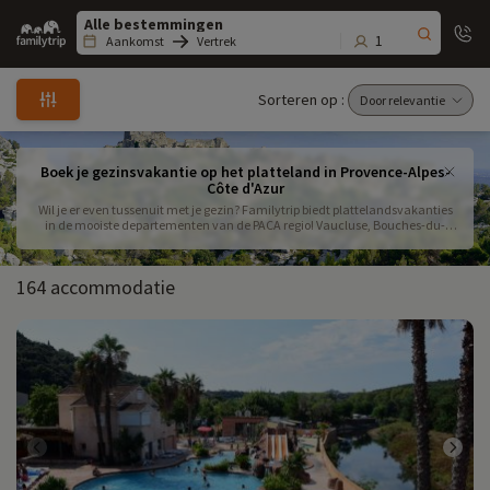
Family
trip
1
Aankomst
Vertrek
Sorteren op :
Boek je gezinsvakantie op het platteland in Provence-Alpes-
Côte d'Azur
Wil je er even tussenuit met je gezin? Familytrip biedt plattelandsvakanties
in de mooiste departementen van de PACA regio! Vaucluse, Bouches-du-
Rhônes, Alpes... Zoek en boek uw accommodatie voor een onvergetelijke
gezinsvakantie op het platteland.
164 accommodatie