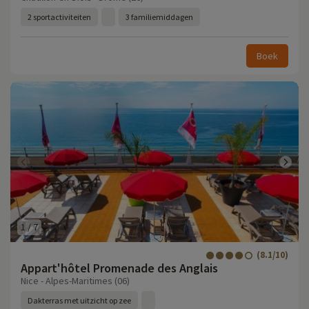
2 sportactiviteiten
3 familiemiddagen
Boek
1
/
7
(8.1/10)
Appart'hôtel Promenade des Anglais
Nice - Alpes-Maritimes (06)
Dakterras met uitzicht op zee