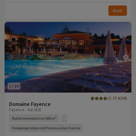
Boek
1
/
10
(7.6/10)
Domaine Fayence
Fayence - Var (83)
Buitenzwembad van 600 m²
Voetgangersdorp met Provençaalse charme