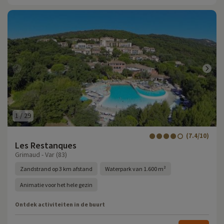
1
/
29
(7.4/10)
Les Restanques
Grimaud - Var (83)
Zandstrand op 3 km afstand
Waterpark van 1.600 m²
Animatie voor het hele gezin
Ontdek activiteiten in de buurt