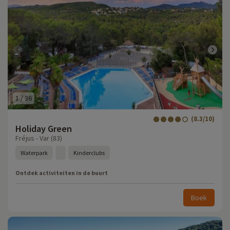
1
/
36
(8.3/10)
Holiday Green
Fréjus - Var (83)
Waterpark
Kinderclubs
Ontdek activiteiten in de buurt
Boek