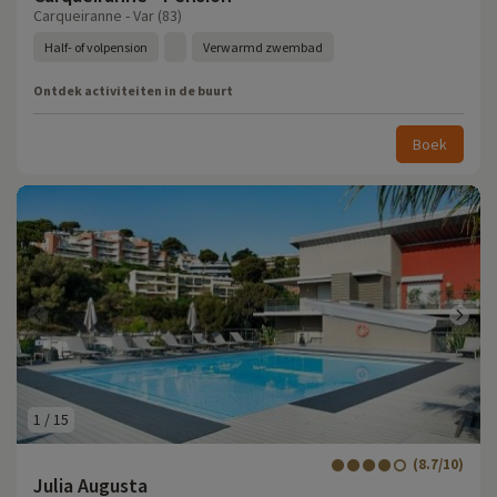
Carqueiranne - Var (83)
Half- of volpension
Verwarmd zwembad
Ontdek activiteiten in de buurt
Boek
1
/
15
(8.7/10)
Julia Augusta