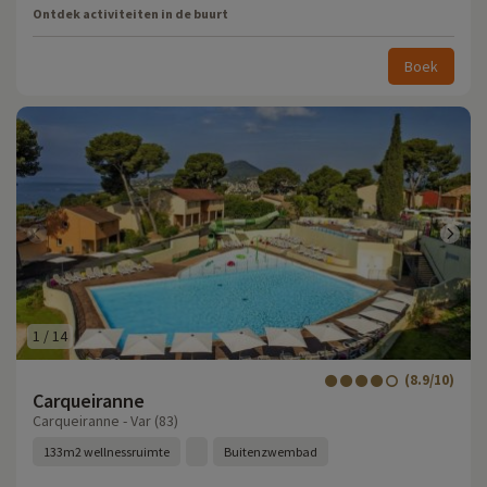
Ontdek activiteiten in de buurt
Boek
1
/
14
(8.9/10)
Carqueiranne
Carqueiranne - Var (83)
133m2 wellnessruimte
Buitenzwembad