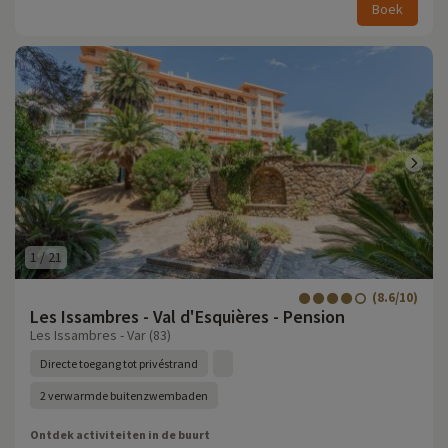
Boek
1
/
21
(8.6/10)
Les Issambres - Val d'Esquières - Pension
Les Issambres - Var (83)
Directe toegang tot privéstrand
2 verwarmde buitenzwembaden
Ontdek activiteiten in de buurt