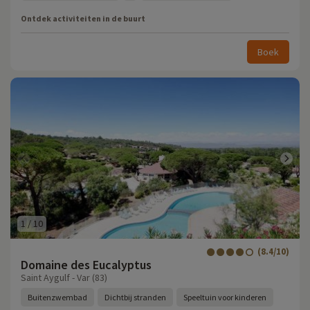
Ontdek activiteiten in de buurt
Boek
1
/
10
(8.4/10)
Domaine des Eucalyptus
Saint Aygulf - Var (83)
Buitenzwembad
Dichtbij stranden
Speeltuin voor kinderen