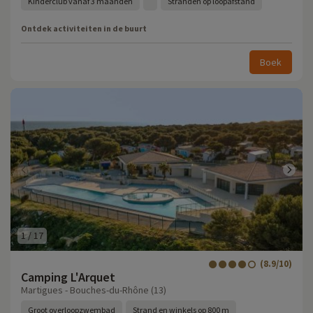
Kinderclub vanaf 3 maanden
Stranden op loopafstand
Ontdek activiteiten in de buurt
Boek
1
/
17
(8.9/10)
Camping L'Arquet
Martigues - Bouches-du-Rhône (13)
Groot overloopzwembad
Strand en winkels op 800 m