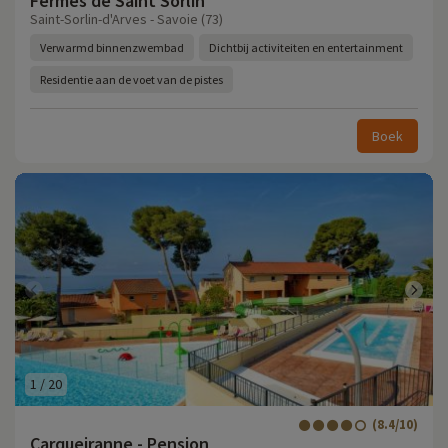
Fermes de Saint Sorlin
Saint-Sorlin-d'Arves - Savoie (73)
Verwarmd binnenzwembad
Dichtbij activiteiten en entertainment
Residentie aan de voet van de pistes
Boek
1
/
20
(8.4/10)
Carqueiranne - Pension