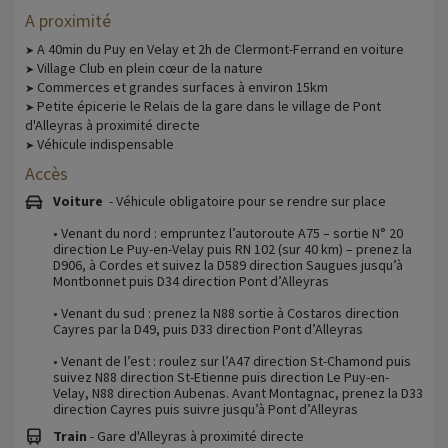
A proximité
A 40min du Puy en Velay et 2h de Clermont-Ferrand en voiture
➤
Village Club en plein cœur de la nature
➤
Commerces et grandes surfaces à environ 15km
➤
Petite épicerie le Relais de la gare dans le village de Pont
➤
d'Alleyras à proximité directe
Véhicule indispensable
➤
Accès
Voiture
- Véhicule obligatoire pour se rendre sur place
• Venant du nord : empruntez l’autoroute A75 – sortie N° 20
direction Le Puy-en-Velay puis RN 102 (sur 40 km) – prenez la
D906, à Cordes et suivez la D589 direction Saugues jusqu’à
Montbonnet puis D34 direction Pont d’Alleyras
• Venant du sud : prenez la N88 sortie à Costaros direction
Cayres par la D49, puis D33 direction Pont d’Alleyras
• Venant de l’est : roulez sur l’A47 direction St-Chamond puis
suivez N88 direction St-Etienne puis direction Le Puy-en-
Velay, N88 direction Aubenas. Avant Montagnac, prenez la D33
direction Cayres puis suivre jusqu’à Pont d’Alleyras
Train
- Gare d'Alleyras à proximité directe