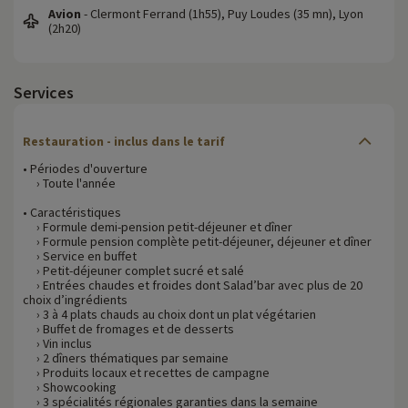
Avion
- Clermont Ferrand (1h55), Puy Loudes (35 mn), Lyon
(2h20)
Services
Restauration - inclus dans le tarif
• Périodes d'ouverture
› Toute l'année
• Caractéristiques
› Formule demi-pension petit-déjeuner et dîner
› Formule pension complète petit-déjeuner, déjeuner et dîner
› Service en buffet
› Petit-déjeuner complet sucré et salé
› Entrées chaudes et froides dont Salad’bar avec plus de 20
choix d’ingrédients
› 3 à 4 plats chauds au choix dont un plat végétarien
› Buffet de fromages et de desserts
› Vin inclus
› 2 dîners thématiques par semaine
› Produits locaux et recettes de campagne
› Showcooking
› 3 spécialités régionales garanties dans la semaine