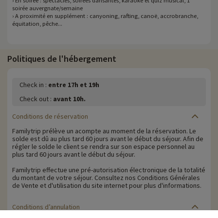
› En soirée : spectacles, soirées dansantes, karaoké et quiz musical, 1
soirée auvergnate/semaine
› A proximité en supplément : canyoning, rafting, canoë, accrobranche,
équitation, pêche...
Politiques de l'hébergement
Check in :
entre 17h et 19h
Check out :
avant 10h.
Conditions de réservation
Familytrip prélève un acompte au moment de la réservation. Le
solde est dû au plus tard 60 jours avant le début du séjour. Afin de
régler le solde le client se rendra sur son espace personnel au
plus tard 60 jours avant le début du séjour.
Familytrip effectue une pré-autorisation électronique de la totalité
du montant de votre séjour. Consultez nos Conditions Générales
de Vente et d'utilisation du site internet pour plus d'informations.
Conditions d’annulation