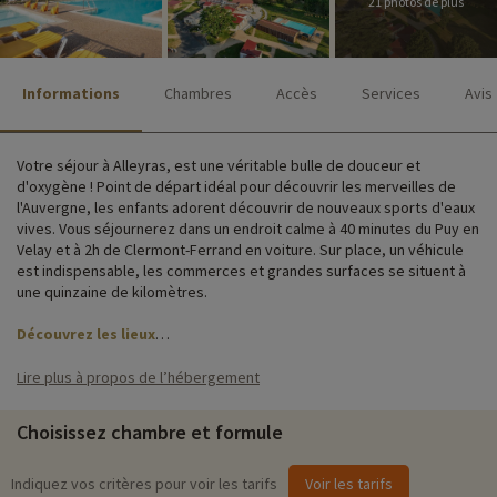
21 photos de plus
Informations
Chambres
Accès
Services
Avis
Votre séjour à Alleyras, est une véritable bulle de douceur et
d'oxygène ! Point de départ idéal pour découvrir les merveilles de
l'Auvergne, les enfants adorent découvrir de nouveaux sports d'eaux
vives. Vous séjournerez dans un endroit calme à 40 minutes du Puy en
Velay et à 2h de Clermont-Ferrand en voiture. Sur place, un véhicule
est indispensable, les commerces et grandes surfaces se situent à
une quinzaine de kilomètres.
Découvrez les lieux
Le Village Club Alleyras, entièrement rénové, vous accueille en
Lire plus à propos de l’hébergement
Auvergne, en pleine nature, à proximité directe des sentiers de
randonnées bordant de la rivière de l'Allier. Vous logerez dans des
Choisissez chambre et formule
cottages, villas ou chambres parfaitement aménagées pour accueillir
votre famille.
Indiquez vos critères pour voir les tarifs
Voir les tarifs