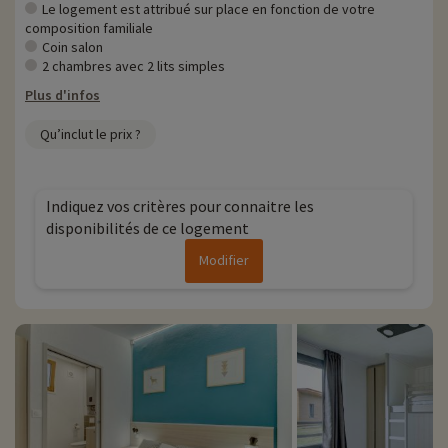
parc acrobatique au dessus de l'eau, chasses au trésors, visites et
Le logement est attribué sur place en fonction de votre
animations sont au programme pour une escapade réussie.
composition familiale
Coin salon
Chez Familytrip nous découvrons chaque année de nouvelles
2 chambres avec 2 lits simples
activités famille à proximité de nos hébergements : zoo, aquarium...Si
Plus d'infos
nous avons déjà négocié des activités, elles sont réservables avec
remise directement en ligne après avoir choisi votre logement et
Qu’inclut le prix ?
vous pouvez les découvrir
en cliquant ici !
Plus d'informations
Indiquez vos critères pour connaitre les
• Animaux de compagnie non admis
disponibilités de ce logement
Modifier