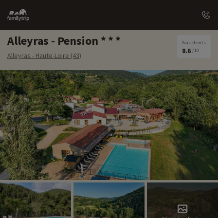
Family
trip
Alleyras - Pension
Avis clients
8.6
/10
Alleyras - Haute-Loire (43)