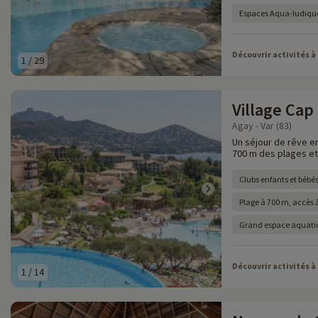
Espaces Aqua-ludique
Découvrir activités à
1
/
29
Village Cap
Agay - Var (83)
Un séjour de rêve en
700 m des plages et 
Clubs enfants et bébés
Plage à 700 m, accès à
Grand espace aquatiq
Découvrir activités à
1
/
14