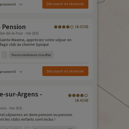
Découvrir et réserver
 proximité
- Pension
(8.3/10)
an-de-la-Tour - Var (83)
 Sainte-Maxime, appréciez votre séjour en
llage club au charme typique
Piscine extérieure chauffée
Découvrir et réserver
 proximité
-sur-Argens -
(8.4/10)
ns - Var (83)
érel séjournez en demi-pension ou pension
et les clubs enfants sont inclus !