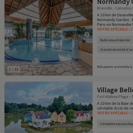
Normandy 
Branville - Calvados 
A 10 km de Deauville
Normandy Garden : bu
Paris en Normandie !
OFFRE SPÉCIALE :
C
Bulle aquatropicale
Grande diversité d'act
Découvrir activités à
1
/
23
Village Bel
Fort-Mahon-Plage -
A 10 km de la Baie d
véritable écrin de v
OFFRE SPÉCIALE :
C
Complexe aqualudiqu