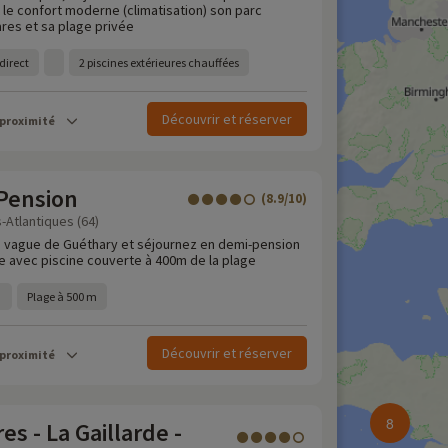
 le confort moderne (climatisation) son parc
res et sa plage privée
direct
2 piscines extérieures chauffées
Découvrir et réserver
 proximité
 Pension
(8.9/10)
-Atlantiques (64)
e vague de Guéthary et séjournez en demi-pension
 avec piscine couverte à 400m de la plage
Plage à 500 m
Découvrir et réserver
 proximité
8
es - La Gaillarde -