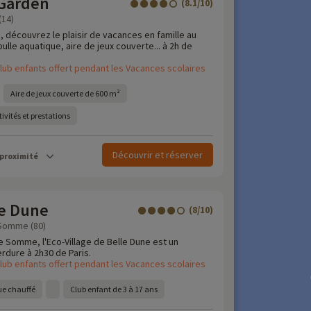
Garden
(8.1/10)
(14)
, découvrez le plaisir de vacances en famille au
lle aquatique, aire de jeux couverte... à 2h de
lub enfants offert pendant les Vacances scolaires
Aire de jeux couverte de 600 m²
ivités et prestations
Découvrir et réserver
 proximité
le Dune
(8/10)
 Somme (80)
e Somme, l'Eco-Village de Belle Dune est un
erdure à 2h30 de Paris.
lub enfants offert pendant les Vacances scolaires
e chauffé
Club enfant de 3 à 17 ans