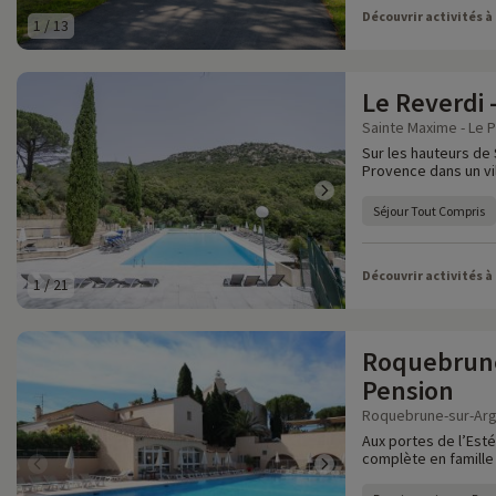
Découvrir activités à
1
/
13
Le Reverdi 
Sainte Maxime - Le Pl
Sur les hauteurs de
Provence dans un vi
Séjour Tout Compris
Découvrir activités à
1
/
21
Roquebrune
Pension
Roquebrune-sur-Arge
Aux portes de l’Est
complète en famille 