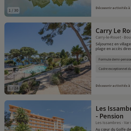
Découvrir activités à
1
/
30
Carry Le Ro
Carry-le-Rouet - Bo
Séjournez en villag
plage en accès dire
Formule demi-pensio
Cadre exceptionnel d
Découvrir activités à
1
/
24
Les Issambr
- Pension
Les Issambres - Var 
Au cœur du Golfe de