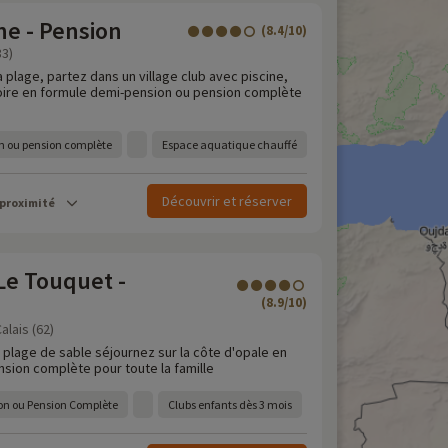
ne - Pension
(8.4/10)
83)
 plage, partez dans un village club avec piscine,
ire en formule demi-pension ou pension complète
n ou pension complète
Espace aquatique chauffé
Découvrir et réserver
 proximité
Le Touquet -
(8.9/10)
alais (62)
 plage de sable séjournez sur la côte d'opale en
sion complète pour toute la famille
on ou Pension Complète
Clubs enfants dès 3 mois