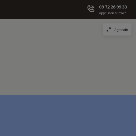
09 72 26 99 33
appel non surtaxé
Agrandir