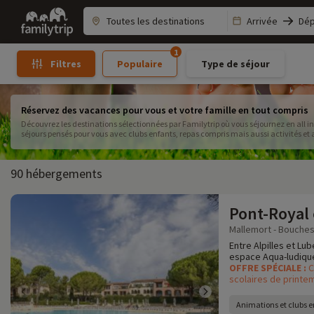
Family
Arrivée
Dép
trip
1
Populaire
Type de séjour
Filtres
Réservez des vacances pour vous et votre famille en tout compris
Découvrez les destinations sélectionnées par Familytrip où vous séjournez en all i
séjours pensés pour vous avec clubs enfants, repas compris mais aussi activités et 
90 hébergements
Pont-Royal
Mallemort - Bouches
Entre Alpilles et Lub
espace Aqua-ludique,
OFFRE SPÉCIALE :
C
scolaires de printem
Animations et clubs e