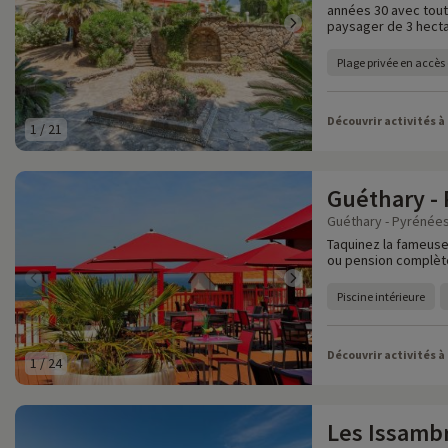
années 30 avec tout
paysager de 3 hecta
Plage privée en accès 
Découvrir activités à
1
/
21
Guéthary -
Guéthary - Pyrénées
Taquinez la fameus
ou pension complète
Piscine intérieure
Découvrir activités à
1
/
24
Les Issambr