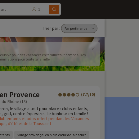
1
art
Trier par :
nclusive pour des vacances en famille tout compris. Des
animations pour toute la famille
 en Provence
(7.7/10)
-du-Rhône (13)
eron, le village a tout pour plaire : clubs enfants,
 golf, centre équestre... le bonheur en famille !
lub enfants et ados offert pendant les Vacances
ps, d'été et de la Toussaint
nfants
Village provençal en plein cœur de la nature