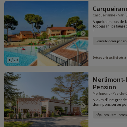
Carqueiran
Carqueiranne - Var (
A quelques pas de la
toboggan, pataugeo
!
Formule demi-pensio
Découvrir activités à
1
/
20
Merlimont-
Pension
Merlimont - Pas-de-C
A 2 km d'une grande
demi-pension ou pen
Séjour en Demi-pensi