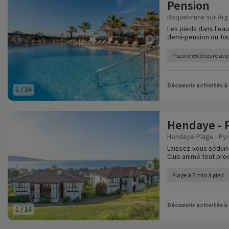
Pension
Roquebrune sur Arge
Les pieds dans l'eau
demi-pension ou Tou
Piscine extérieure av
Découvrir activités à
1
/
24
Hendaye - 
Hendaye-Plage - Pyr
Laissez-vous séduir
Club animé tout proc
Plage à 5 min à pied
Découvrir activités à
1
/
14