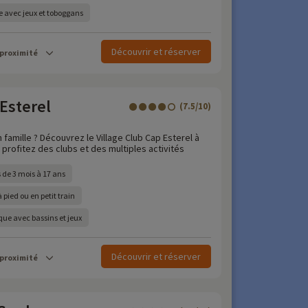
 avec jeux et toboggans
Découvrir et réserver
 proximité
 Esterel
(7.5/10)
 famille ? Découvrez le Village Club Cap Esterel à
profitez des clubs et des multiples activités
 de 3 mois à 17 ans
 pied ou en petit train
ue avec bassins et jeux
Découvrir et réserver
 proximité