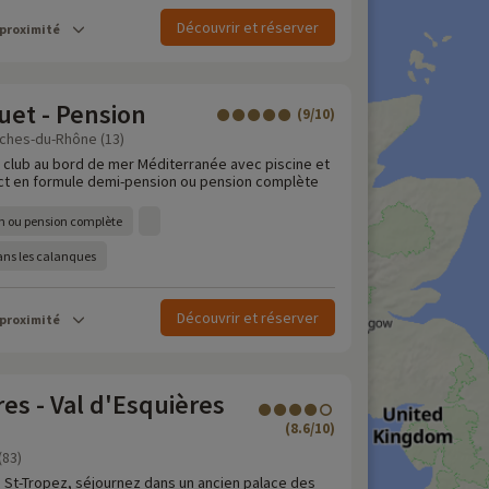
Découvrir et réserver
 proximité
uet - Pension
(9/10)
uches-du-Rhône (13)
e club au bord de mer Méditerranée avec piscine et
ct en formule demi-pension ou pension complète
n ou pension complète
ans les calanques
Découvrir et réserver
 proximité
es - Val d'Esquières
(8.6/10)
(83)
 St-Tropez, séjournez dans un ancien palace des