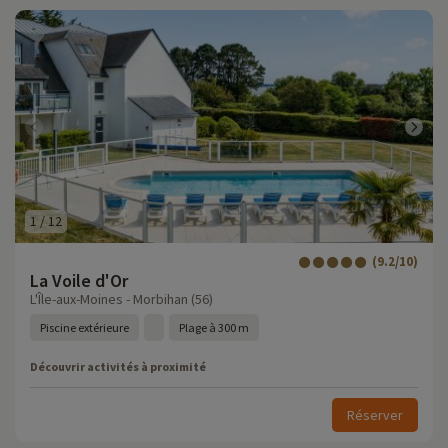
1
/
12
(9.2/10)
La Voile d'Or
L'Île-aux-Moines - Morbihan (56)
Piscine extérieure
Plage à 300 m
Découvrir activités à proximité
Réserver