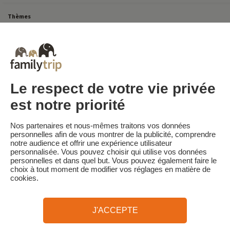
Thèmes
Tous Nos Week-ends en Famille
Vacances Dernière Minute en France
Court séjour de dernière minute
Toutes Nos Vacances en Famille en France
Court séjour Insolite
Vacances en camping en France
Destinations
Vacances au Ski en France
Le respect de votre vie privée
est notre priorité
Familytrip
© 2026 Familytrip
Nos partenaires et nous-mêmes traitons vos données
Qui sommes-nous?
CGV et Charte de Confidentialité
personnelles afin de vous montrer de la publicité, comprendre
notre audience et offrir une expérience utilisateur
La Presse parle de nous
Partenaires
FAQ
Blog
Plan du site
personnalisée. Vous pouvez choisir qui utilise vos données
personnelles et dans quel but. Vous pouvez également faire le
choix à tout moment de modifier vos réglages en matière de
Paiement sécurisé
Réalisé par Sooyoos
cookies.
Appelez-nous au
Besoin d’aide ?
J'ACCEPTE
09 72 26 99 33