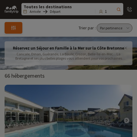
Family
trip
1
Arrivée
Départ
Trier par :
Réservez un Séjour en Famille à la Mer sur la Côte Bretonne
Cancale, Dinan, Guérande, La Baule, Crozon, Belle-île-en-Mer,... La
Bretagne et ses plus belles plages vous attendent pour vos prochaines
vacances en famille à la mer. Réservez votre séjour parmi les hébergements
sélectionnés par Familytrip pour des vacances en famille réussies .
66 hébergements