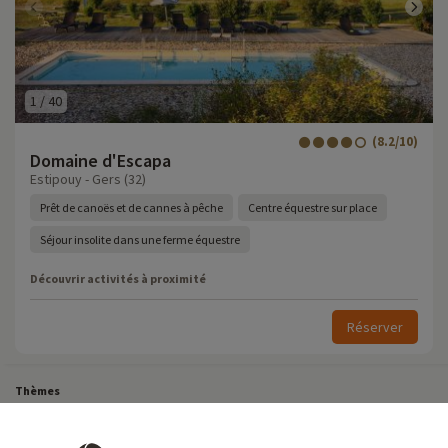
1
/
40
(8.2/10)
Domaine d'Escapa
Estipouy - Gers (32)
Prêt de canoës et de cannes à pêche
Centre équestre sur place
Séjour insolite dans une ferme équestre
Découvrir activités à proximité
Réserver
Thèmes
Tous Nos Week-ends en Famille
Vacances Dernière Minute en France
Court séjour de dernière minute
Toutes Nos Vacances en Famille en France