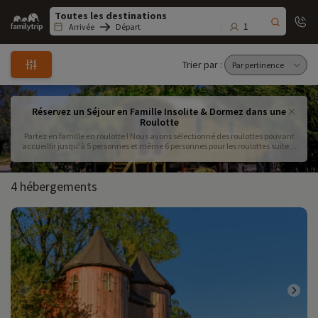
Family
trip
1
Arrivée
Départ
Trier par :
Réservez un Séjour en Famille Insolite & Dormez dans une
Roulotte
Partez en famille en roulotte ! Nous avons sélectionné des roulottes pouvant
accueillir jusqu'à 5 personnes et même 6 personnes pour les roulottes suites !
Pratiques et fonctionnelles les roulottes enchantent petits et grands pour des
vacances insolites en familles.
4 hébergements