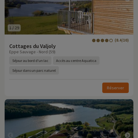
1
/
29
(8.4/10)
Cottages du Valjoly
Eppe Sauvage - Nord (59)
Séjour au bord d'un lac
Accès au centre Aquatica
Séjour dans un parc naturel
Réserver