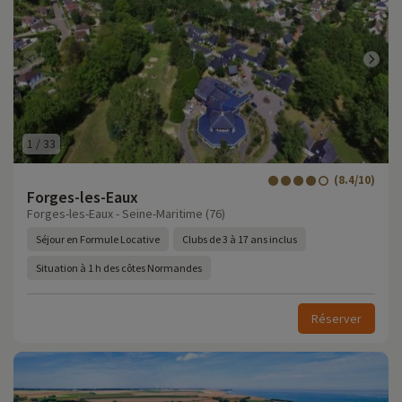
1
/
33
(8.4/10)
Forges-les-Eaux
Forges-les-Eaux - Seine-Maritime (76)
Séjour en Formule Locative
Clubs de 3 à 17 ans inclus
Situation à 1 h des côtes Normandes
Réserver