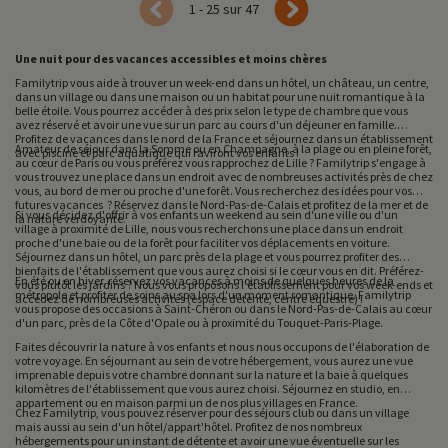
1 - 25 sur 47
Une nuit pour des vacances accessibles et moins chères
Familytrip vous aide à trouver un week-end dans un hôtel, un château, un centre,
dans un village ou dans une maison ou un habitat pour une nuit romantique à la
belle étoile. Vous pourrez accéder à des prix selon le type de chambre que vous
avez réservé et avoir une vue sur un parc au cours d'un déjeuner en famille.
Profitez de vacances dans le nord de la France et séjournez dans un établissement
Amateur de séjour dans la Somme ou en Champagne, à la plage ou en pleine forêt,
avec piscine et parc aquatique qui raviront vos enfants !
au cœur de Paris ou vous préférez vous rapprochez de Lille ? Familytrip s'engage à
vous trouvez une place dans un endroit avec de nombreuses activités près de chez
vous, au bord de mer ou proche d'une forêt. Vous recherchez des idées pour vos
futures vacances ? Réservez dans le Nord-Pas-de-Calais et profitez de la mer et de
Si vous décidez d'offrir à vos enfants un weekend au sein d'une ville ou d'un
la nature verdoyante.
village à proximité de Lille, nous vous recherchons une place dans un endroit
proche d'une baie ou de la forêt pour faciliter vos déplacements en voiture.
Séjournez dans un hôtel, un parc près de la plage et vous pourrez profiter des
bienfaits de l'établissement que vous aurez choisi si le cœur vous en dit. Préférez-
En été ou en hiver, réservez vos vacances à moins de quelques heures de la
vous plutôt les jardins ? Nous vous proposons l'établissement pour vos week-ends et
métropole et profiter de soins au spa lors d'un moment romantique. Familytrip
accédez de nombreuses activités (espace détente, centre équestre) !
vous propose des occasions à Saint-Chéron ou dans le Nord-Pas-de-Calais au cœur
d'un parc, près de la Côte d'Opale ou à proximité du Touquet-Paris-Plage.
Faites découvrir la nature à vos enfants et nous nous occupons de l'élaboration de
votre voyage. En séjournant au sein de votre hébergement, vous aurez une vue
imprenable depuis votre chambre donnant sur la nature et la baie à quelques
kilomètres de l'établissement que vous aurez choisi. Séjournez en studio, en
appartement ou en maison parmi un de nos plus villages en France.
Chez Familytrip, vous pouvez réserver pour des séjours club ou dans un village
mais aussi au sein d'un hôtel/appart'hôtel. Profitez de nos nombreux
hébergements pour un instant de détente et avoir une vue éventuelle sur les