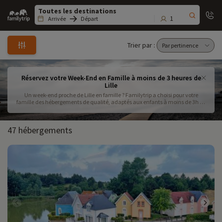
Family
trip
1
Arrivée
Départ
Trier par :
Réservez votre Week-End en Famille à moins de 3 heures de
Lille
Un week-end proche de Lille en famille ? Familytrip a choisi pour votre
famille des hébergements de qualité, adaptés aux enfants à moins de 3h de
Lille. Réservez parmi notre sélection votre séjour pour passer un week-end en
famille inoubliable ! Accédez à des vacances 100% détente parmi un
établissement de votre choix en France ! Vous souhaitez passer un séjour
47 hébergements
proche de la ville, découvrez nos prix pour un week-end de rêve. Avoir des
idées de voyage est le meilleur moyen pour planifier vos vacances en
amoureux et profitez d'un moment de détente près de la plage ou au cœur
de la nature.