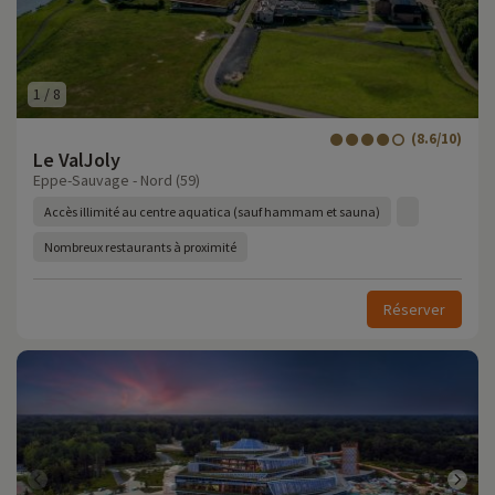
1
/
8
(8.6/10)
Le ValJoly
Eppe-Sauvage - Nord (59)
Accès illimité au centre aquatica (sauf hammam et sauna)
Nombreux restaurants à proximité
Réserver