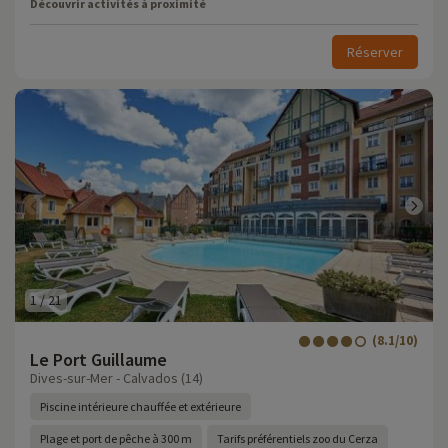
Découvrir activités à proximité
Réserver
1
/
21
(8.1/10)
Le Port Guillaume
Dives-sur-Mer - Calvados (14)
Piscine intérieure chauffée et extérieure
Plage et port de pêche à 300 m
Tarifs préférentiels zoo du Cerza