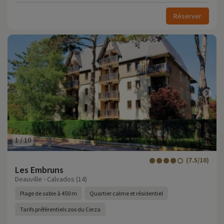
Réserver
1
/
10
(7.5/10)
Les Embruns
Deauville - Calvados (14)
Plage de sable à 450 m
Quartier calme et résidentiel
Tarifs préférentiels zoo du Cerza