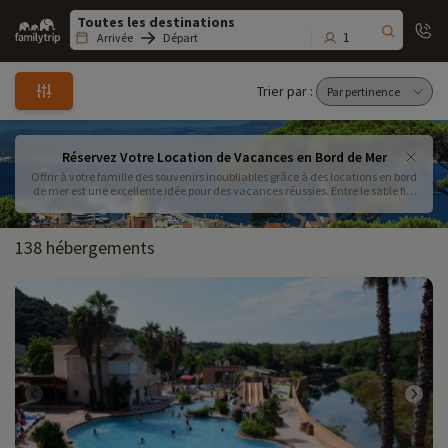
Family
trip
1
Arrivée
Départ
Trier par :
Réservez Votre Location de Vacances en Bord de Mer
Offrir à votre famille des souvenirs inoubliables grâce à des locations en bord
de mer est une excellente idée pour des vacances réussies. Entre le sable fin,
l’air marin et les moments de détente, partir en vacances en bord de mer en
France permet aux petits comme aux grands de se ressourcer. Que vous
recherchiez des maisons de vacances en bord de mer, des appartements
138 hébergements
avec vue sur l’océan ou même des villas en bord de mer en France, il existe
des hébergements adaptés à tous les besoins. Pour bien choisir, il est
essentiel de prendre en compte le budget, l’emplacement et les services
proposés comme un séjour en bord de mer tout compris ou une location
saisonnière équipée pour les enfants. De la Côte d’Azur à la Bretagne en
passant par la Côte Atlantique, de nombreuses destinations en bord de mer
familiales permettent de profiter d’un cadre idyllique sans se ruiner.
Anticipez votre réservation pour trouver des locations en bord de mer pas
cher et préparez sereinement vos vacances.