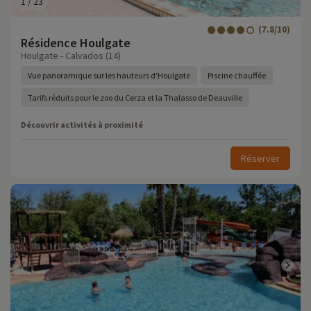
1
/
23
(7.8/10)
Résidence Houlgate
Houlgate - Calvados (14)
Vue panoramique sur les hauteurs d'Houlgate
Piscine chauffée
Tarifs réduits pour le zoo du Cerza et la Thalasso de Deauville
Découvrir activités à proximité
Réserver