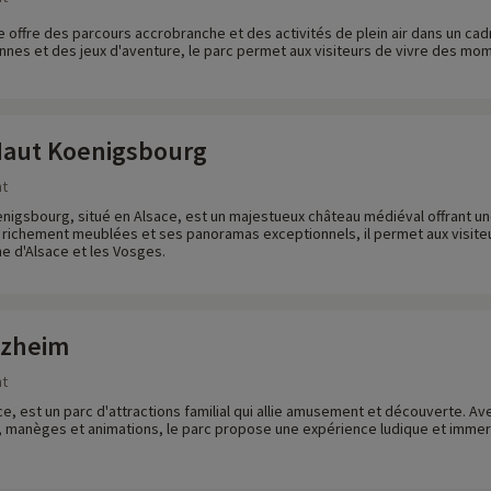
 offre des parcours accrobranche et des activités de plein air dans un cad
iennes et des jeux d'aventure, le parc permet aux visiteurs de vivre des mo
Haut Koenigsbourg
nt
nigsbourg, situé en Alsace, est un majestueux château médiéval offrant une
 richement meublées et ses panoramas exceptionnels, il permet aux visiteu
ne d'Alsace et les Vosges.
tzheim
nt
ce, est un parc d'attractions familial qui allie amusement et découverte. 
manèges et animations, le parc propose une expérience ludique et immersi