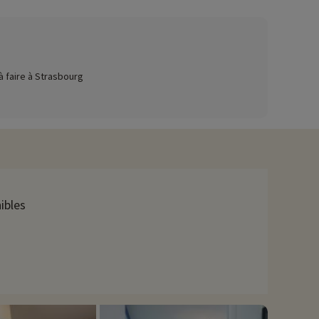
me de Strasbourg, chef-d'œuvre de l'architecture gothique,
ite France, les ruelles pavées bordées de maisons à
ropéen, symbole de l'intégration européenne, ouvre ses
ctive unique sur les trésors architecturaux de la ville, tandis
à faire à Strasbourg
temporain, offrent des expositions captivantes. Les gourmands
mbée. Pour une expérience plus active, une balade à vélo le long
 de culture, d'histoire, de gastronomie et de loisirs,
avons déjà négocié des activités, elles sont réservables avec
ibles