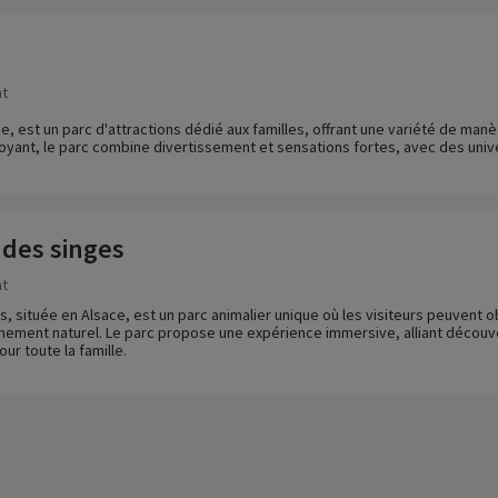
nt
ce, est un parc d'attractions dédié aux familles, offrant une variété de manè
oyant, le parc combine divertissement et sensations fortes, avec des unive
des singes
nt
, située en Alsace, est un parc animalier unique où les visiteurs peuvent
nement naturel. Le parc propose une expérience immersive, alliant découver
r toute la famille.