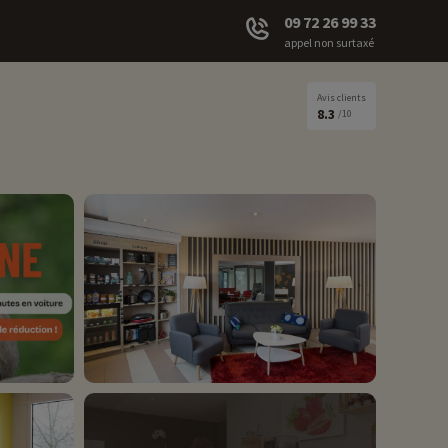
09 72 26 99 33
appel non surtaxé
Avis clients
8.3
/10