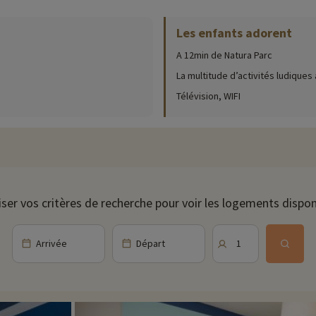
captivantes attendent les visiteurs. L'impressionnante Cathédrale Notre-Da
ue imprenable depuis sa plateforme. Dans le pittoresque quartier de la Pet
Les enfants adorent
s canaux, offrant aux visiteurs un voyage dans le temps. Le Parlement eu
nion européenne. Une croisière tranquille sur la rivière Ill offre une perspe
A 12min de Natura Parc
s étals colorés et leurs délices culinaires traditionnels alsaciens.
La multitude d’activités ludiques 
 Strasbourg, tels que le Musée Alsacien et le Musée d'Art Moderne et Con
Télévision, WIFI
ts traditionnels, savourant des plats tels que la choucroute et la tarte fla
 de la beauté naturelle des environs. Strasbourg offre ainsi un mélange unique
s.
ivités famille à proximité de nos hébergements : zoo, aquarium...Si nous 
t et vous pouvez les découvrir
en cliquant ici !
iser vos critères de recherche pour voir les logements dispon
Arrivée
Départ
1