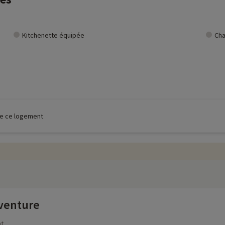
Kitchenette équipée
Cha
 de ce logement
Aventure
nt