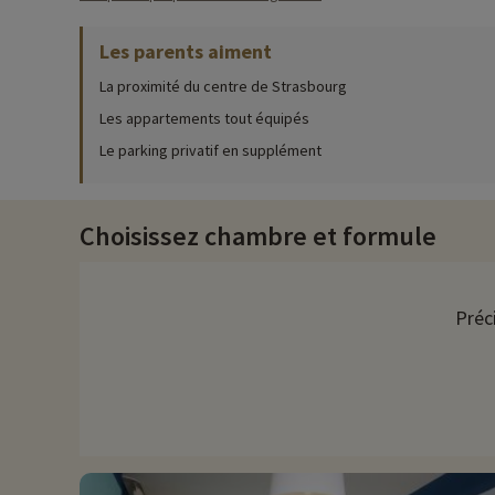
À Strasbourg, capitale de l'Alsace, une multitude d'activités 
attire les regards avec sa majesté et offre une vue panoramiq
Les parents aiment
colombages invitent à une promenade enchanteresse le long de
portes pour des visites instructives sur le fonctionnement de l'U
La proximité du centre de Strasbourg
que les marchés de Noël illuminent la saison hivernale avec leur
Les appartements tout équipés
Pour les amateurs d'art et d'histoire, les nombreux musées de
Le parking privatif en supplément
pourront se régaler de la cuisine alsacienne dans les restauran
des berges de l'Ill permet d'explorer la ville tout en profitant
garantissant une expérience inoubliable pour tous les visiteur
Choisissez chambre et formule
Chez Familytrip nous découvrons chaque année de nouvelles act
remise directement en ligne après avoir choisi votre logemen
Plus d'informations
Préc
• Animaux de compagnie acceptés, en supplément
• Personnes à mobilité réduite, accompagnement obligatoire