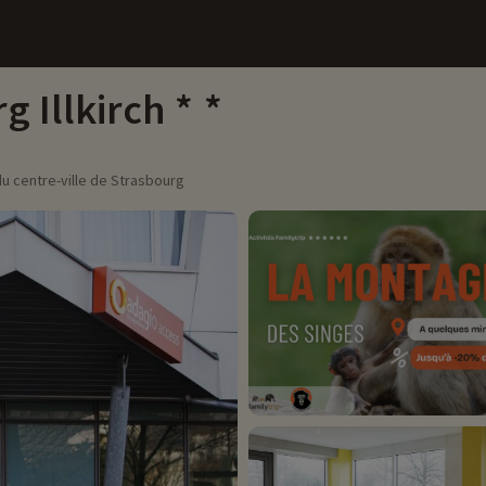
g Illkirch
du centre-ville de Strasbourg