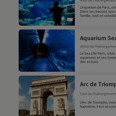
4 km de l'hébergement
L'Aquarium de Paris, si
Entre ses bassins spec
famille, tout en sensib
Aquarium Sea 
36 km de l'hébergeme
Le Sea Life Paris, sit
aquariums et ses tunnel
des océans.
Arc de Triom
5 km de l'hébergement
L'Arc de Triomphe, mon
Napoléon, il est un sy