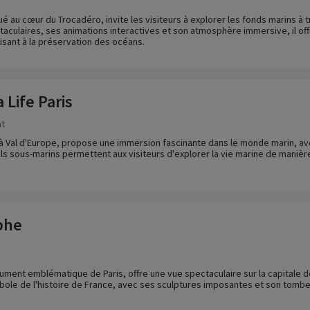
tué au cœur du Trocadéro, invite les visiteurs à explorer les fonds marins 
taculaires, ses animations interactives et son atmosphère immersive, il off
ilisant à la préservation des océans.
Life Paris
nt
ué à Val d'Europe, propose une immersion fascinante dans le monde marin, a
s sous-marins permettent aux visiteurs d'explorer la vie marine de manière 
phe
ument emblématique de Paris, offre une vue spectaculaire sur la capitale d
mbole de l'histoire de France, avec ses sculptures imposantes et son tomb