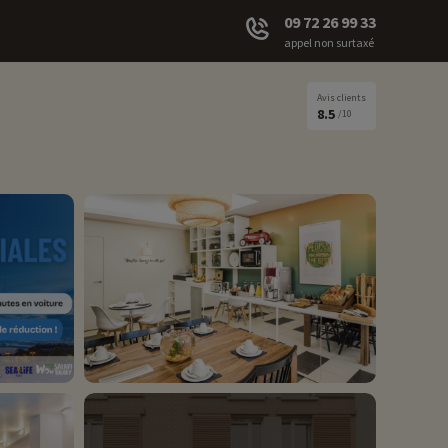
09 72 26 99 33
appel non surtaxé
Avis clients
8.5
/10