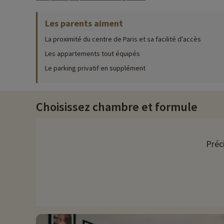
♥
Notre activité coup de cœur
i
Les parents aiment
• Parc zoologique de Paris :
› Situé à moins d'1h de la résidence
La proximité du centre de Paris et sa facilité d'accès
› Zoo de 14 hectares, 2000 animaux à découvrir
› Tarifs : Adulte : à partir de 23€, tarif réduit : à partir de 17€, enfant : à
Les appartements tout équipés
› Entrée gratuite pour les - 3 ans
Le parking privatif en supplément
Choisissez chambre et formule
Préc