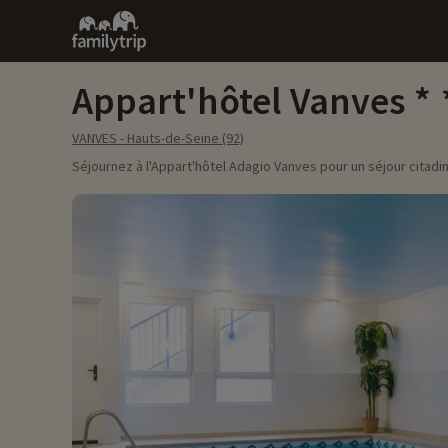
Family
trip
Appart'hôtel Vanves
VANVES - Hauts-de-Seine (92)
Séjournez à l'Appart'hôtel Adagio Vanves pour un séjour citadin 