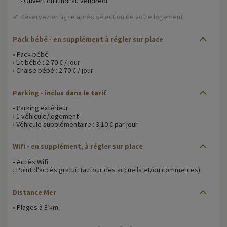
› Ouvert du lundi au vendredi
✔ Réservez en ligne après sélection de votre logement
Pack bébé
- en supplément à régler sur place
• Pack bébé
› Lit bébé : 2.70 € / jour
› Chaise bébé : 2.70 € / jour
Parking
- inclus dans le tarif
• Parking extérieur
› 1 véhicule/logement
› Véhicule supplémentaire : 3.10 € par jour
Wifi
- en supplément, à régler sur place
• Accès Wifi
› Point d'accès gratuit (autour des accueils et/ou commerces)
Distance Mer
• Plages à 8 km.