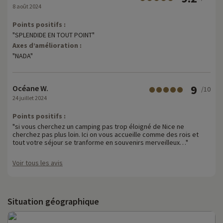
8 août 2024
Points positifs :
"SPLENDIDE EN TOUT POINT"
Axes d’amélioration :
"NADA"
9
Océane W.
/10
24 juillet 2024
Points positifs :
"si vous cherchez un camping pas trop éloigné de Nice ne
cherchez pas plus loin. Ici on vous accueille comme des rois et
tout votre séjour se tranforme en souvenirs merveilleux…"
Voir tous les avis
Situation géographique