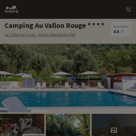
Family
trip
Camping Au Vallon Rouge
Avis clients
8.5
/10
La Colle-sur-Loup - Alpes-Maritimes (06)