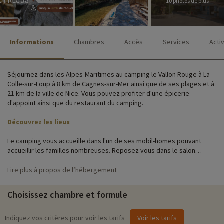
10 photos de plus
Informations
Chambres
Accès
Services
Acti
Séjournez dans les Alpes-Maritimes au camping le Vallon Rouge à La
Colle-sur-Loup à 8 km de Cagnes-sur-Mer ainsi que de ses plages et à
21 km de la ville de Nice. Vous pouvez profiter d'une épicerie
d'appoint ainsi que du restaurant du camping.
Découvrez les lieux
Le camping vous accueille dans l'un de ses mobil-homes pouvant
accueillir les familles nombreuses. Reposez vous dans le salon
climatisé ou bien faites un petit jeu de cartes sur votre terrasse pour
vous amuser.
Lire plus à propos de l’hébergement
Vous pouvez trouver des services et commodités utiles à votre
Choisissez chambre et formule
séjour comme : un bar restaurant, un espace aquatique mais encore
des terrains de sport ou une aire de jeux pour enfants.
Indiquez vos critères pour voir les tarifs
Voir les tarifs