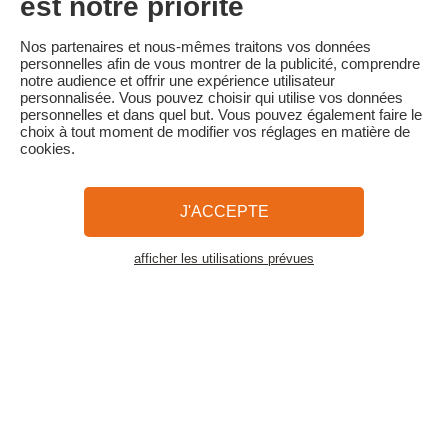
est notre priorité
Familytrip vous conseille de souscrire l'assurance annulation de
son partenaire AREAS Assurances. Souscrivez au moment de la
Nos partenaires et nous-mêmes traitons vos données
réservation ou dans les 24h suivant votre réservation par
personnelles afin de vous montrer de la publicité, comprendre
téléphone.
notre audience et offrir une expérience utilisateur
personnalisée. Vous pouvez choisir qui utilise vos données
personnelles et dans quel but. Vous pouvez également faire le
choix à tout moment de modifier vos réglages en matière de
cookies.
Familytrip
© 2026 Familytrip
Qui sommes-nous?
CGV et Charte de Confidentialité
J'ACCEPTE
La Presse parle de nous
Partenaires
FAQ
Blog
Plan du site
afficher les utilisations prévues
Voir les logements
Paiement sécurisé
Réalisé par Sooyoos
Appelez-nous au
Besoin d’aide ?
09 72 26 99 33