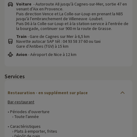
Voiture
- Autoroute A8 jusqu’à Cagnes-sur-Mer, sortie 47 en
venant d’Aix en Provence.
Puis direction Vence et La Colle-sur-Loup en prenant la N85
jusqu'à l'embranchement de Villeneuve -Loubet.
Puis D6 à la Colle-sur-Loup et à la station-service à l'entrée de
la bourgade, continuer sur 900 m la route de Grasse.
Train
- Gare de Cagnes sur Mer à 6,5 km
Navette autocar SAP tél : 04 93 58 37 60 ou taxi
Gare d’Antibes (TGV) à 15 km
Avion
- Aéroport de Nice à 12 km
Services
Restauration - en supplément sur place
Bar-restaurant
• Périodes d'ouverture
› Toute l'année
• Caractéristiques
› Plats à emporter, frites
› Dépôt de pain