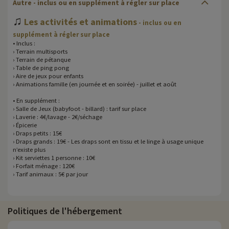
Autre
- inclus ou en supplément à régler sur place
♫
Les activités et animations
- inclus ou en
supplément à régler sur place
• Inclus :
› Terrain multisports
› Terrain de pétanque
› Table de ping pong
› Aire de jeux pour enfants
› Animations famille (en journée et en soirée) - juillet et août
• En supplément :
› Salle de Jeux (babyfoot - billard) : tarif sur place
› Laverie : 4€/lavage - 2€/séchage
› Épicerie
› Draps petits : 15€
› Draps grands : 19€ - Les draps sont en tissu et le linge à usage unique
n’existe plus
› Kit serviettes 1 personne : 10€
› Forfait ménage : 120€
› Tarif animaux : 5€ par jour
Politiques de l'hébergement