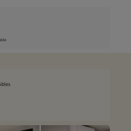
 beau soleil corse, les enfants quant à eux peuvent s'amuser
s pas la présence de l'indispensable babyfoot.
able
t guitares corses pour des vacances qui vous déconnectent de
ez vous les babines avec les quelques repas à thème.
ibles
en voiture, plusieurs plages n'attendent que vous : celle de
orte génoise, l'église Saint Jean Baptiste , la place de la
Cerbicales et Lavezzi qui sont classées Réserve Naturelle. La
tère ! D'ailleurs, à 15 minutes en voiture de la résidence, le