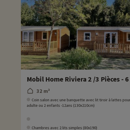
Chez Familytrip nous découvrons chaque année de nouvelles act
remise directement en ligne après avoir choisi votre logemen
Plus d'informations
• Animaux de compagnie acceptés, en supplément
Mobil Home Riviera 2 /3 Pièces - 6
32 m²
Coin salon avec une banquette avec lit tiroir à lattes pou
adulte ou 2 enfants -12ans (130x210cm)
Chambres avec 2 lits simples (80x190)