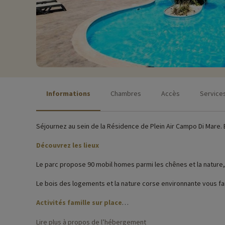
Informations
Chambres
Accès
Service
Séjournez au sein de la Résidence de Plein Air Campo Di Mare. E
Découvrez les lieux
Le parc propose 90 mobil homes parmi les chênes et la nature
Le bois des logements et la nature corse environnante vous fa
Activités famille sur place
Pour des informations très précises sur les activités à faire s
Lire plus à propos de l’hébergement