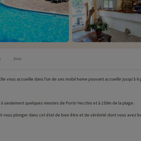
s
Avis
lle vous accueille dans l'un de ses mobil home pouvant accueillir jusqu'à 6
, à seulement quelques minutes de Porto Vecchio et à 150m de la plage.
it vous plonger dans cet état de bien être et de sérénité dont vous avez b
ur place (date d'ouverture, âge pour les club, contenu du pack bébé...),
cliqu