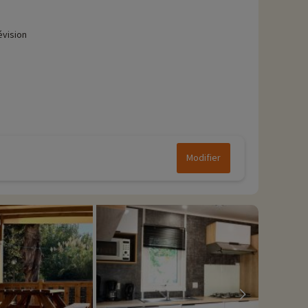
évision
Modifier