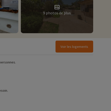
9 photos de plus
Voir les logements
 personnes.
esoin.
ez ici !