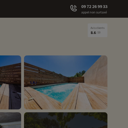
09 72 26 99 33
appel non surtaxé
Avis clients
8.6
/10