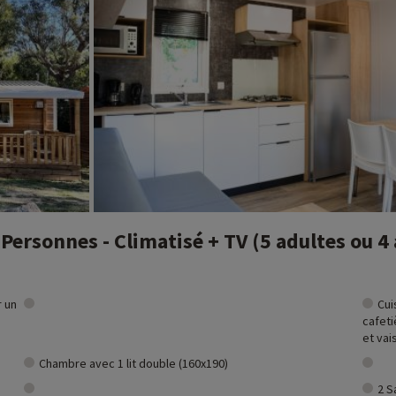
ivités famille à proximité de nos hébergements : zoo, aquarium...Si nous 
t et vous pouvez les découvrir
en cliquant ici !
 Personnes - Climatisé + TV (5 adultes ou 4 
r un
Cui
cafeti
et vai
Chambre avec 1 lit double (160x190)
2 S