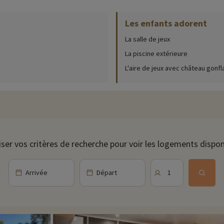
rasols, ainsi que d'un bain à remous ! Pendant le moment farniente sous un
Les enfants adorent
La salle de jeux
des activités plus originales telles qu'une salle de jeux d'arcade avec 6 jeux : les
ey et course auto, il y en a pour tous les goûts. Puis évidemment, n'oublion
La piscine extérieure
L'aire de jeux avec château gonfl
ersives dans la culture corse ! En effet vous pouvez profiter de chants e
bles afin de démarrer la soirée avec de bonnes grillades.
c snack, bar, plats à emporter et le dépôt de pain. En haute saison , léch
iser vos critères de recherche pour voir les logements dispon
'occasion de vous initier ou de vous perfectionner à ce sport. A 5 minutes 
a découverte de Porto Vecchio avec son port de Plaisance, sa Citadelle, sa p
Arrivée
Départ
1
c telles que Palombaggia, Santa Giulia, Rondianara,...et au large les Iles 
de à cheval, jet ski, location de bateaux, plongée, même parachute et hélicop
e dans une forêt d'Eucalyptus.