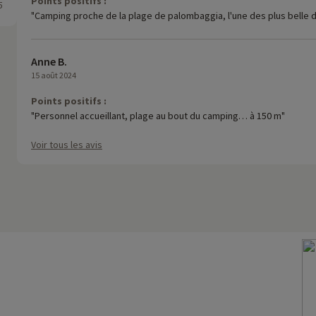
Points positifs :
5
"Camping proche de la plage de palombaggia, l'une des plus belle 
Anne B.
15 août 2024
Points positifs :
"Personnel accueillant, plage au bout du camping… à 150 m"
Voir tous les avis