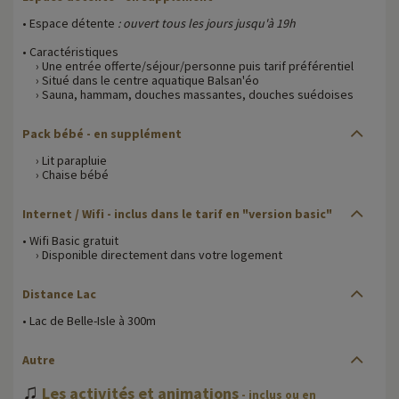
• Espace détente
: ouvert tous les jours jusqu'à 19h
• Caractéristiques
› Une entrée offerte/séjour/personne puis tarif préférentiel
› Situé dans le centre aquatique Balsan'éo
› Sauna, hammam, douches massantes, douches suédoises
Pack bébé - en supplément
› Lit parapluie
› Chaise bébé
Internet / Wifi - inclus dans le tarif en "version basic"
• Wifi Basic gratuit
› Disponible directement dans votre logement
Distance Lac
• Lac de Belle-Isle à 300m
Autre
♫
Les activités et animations
- inclus ou en