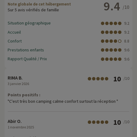
9.4
Note globale de cet hébergement
/10
Sur 5 avis vérifiés de famille
Situation géographique
9.2
Accueil
9.2
Confort
8.8
Prestations enfants
9.6
Rapport Qualité / Prix
9.6
10
RIMA B.
/10
3 janvier 2026
Points positifs :
"C'est très bon camping calme confort surtout la réception "
10
Abir O.
/10
1 novembre 2025