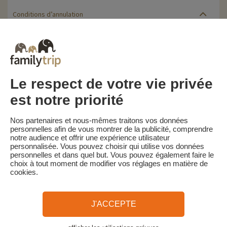
Conditions d’annulation
Le solde de la réservation est dû au plus tard 60 jours avant le
début du séjour. Le client reçoit un rappel de paiement du solde
de la réservation par e-mail 65 jours avant le début du séjour.
Les pénalités d'annulation sont calculées sur la base du barème
suivant :
• Annulation 60 jours ou plus avant la date de début du séjour :
Le respect de votre vie privée
acompte conservé
• Annulation moins de 60 jours avant la date de début du séjour :
est notre priorité
100 % du prix du séjour
Familytrip vous conseille de souscrire l'assurance annulation de
Nos partenaires et nous-mêmes traitons vos données
son partenaire AREAS Assurances. Souscrivez au moment de la
personnelles afin de vous montrer de la publicité, comprendre
réservation ou dans les 24h suivant votre réservation par
notre audience et offrir une expérience utilisateur
téléphone.
personnalisée. Vous pouvez choisir qui utilise vos données
personnelles et dans quel but. Vous pouvez également faire le
choix à tout moment de modifier vos réglages en matière de
cookies.
Familytrip
© 2026 Familytrip
Qui sommes-nous?
CGV et Charte de Confidentialité
J'ACCEPTE
La Presse parle de nous
Partenaires
FAQ
Blog
Plan du site