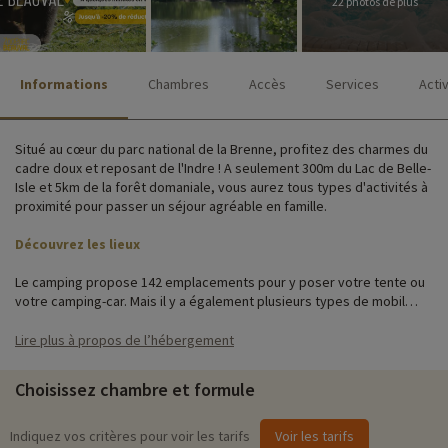
22 photos de plus
Informations
Chambres
Accès
Services
Acti
Situé au cœur du parc national de la Brenne, profitez des charmes du
cadre doux et reposant de l'Indre ! A seulement 300m du Lac de Belle-
Isle et 5km de la forêt domaniale, vous aurez tous types d'activités à
proximité pour passer un séjour agréable en famille.
Découvrez les lieux
Le camping propose 142 emplacements pour y poser votre tente ou
votre camping-car. Mais il y a également plusieurs types de mobil
homes en location ainsi que des chalets ou des caravanes. Vous
pourrez profiter de leurs cuisines aménagées avec télévision, wifi,
Lire plus à propos de l’hébergement
sanitaire et une jolie petite terrasse pour prendre une bonne tasse
de café le matin.
Choisissez chambre et formule
Activités famille sur place
Indiquez vos critères pour voir les tarifs
Voir les tarifs