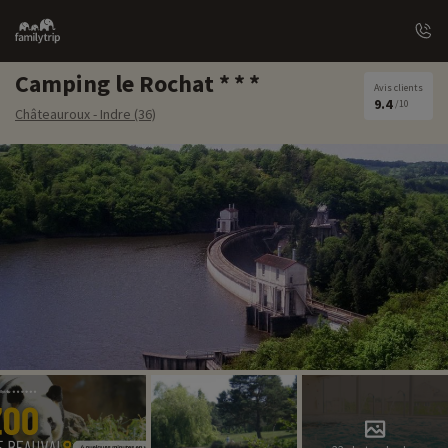
Family
trip
Camping le Rochat
Avis clients
9.4
/10
Châteauroux - Indre (36)