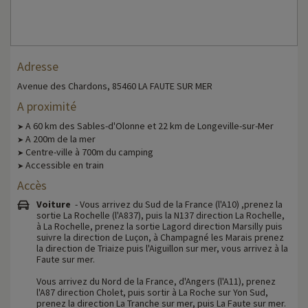
Adresse
Avenue des Chardons, 85460 LA FAUTE SUR MER
A proximité
A 60 km des Sables-d'Olonne et 22 km de Longeville-sur-Mer
➤
A 200m de la mer
➤
Centre-ville à 700m du camping
➤
Accessible en train
➤
Accès
Voiture
- Vous arrivez du Sud de la France (l'A10) ,prenez la
sortie La Rochelle (l'A837), puis la N137 direction La Rochelle,
à La Rochelle, prenez la sortie Lagord direction Marsilly puis
suivre la direction de Luçon, à Champagné les Marais prenez
la direction de Triaize puis l'Aiguillon sur mer, vous arrivez à la
Faute sur mer.
Vous arrivez du Nord de la France, d'Angers (l'A11), prenez
l'A87 direction Cholet, puis sortir à La Roche sur Yon Sud,
prenez la direction La Tranche sur mer, puis La Faute sur mer.