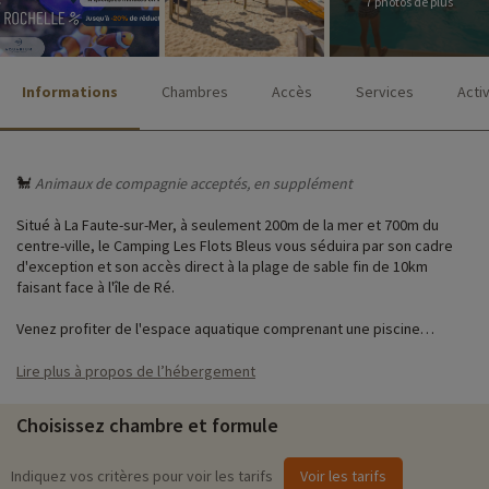
7 photos de plus
Informations
Chambres
Accès
Services
Acti
🐩
Animaux de compagnie acceptés, en supplément
Situé à La Faute-sur-Mer, à seulement 200m de la mer et 700m du
centre-ville, le Camping Les Flots Bleus vous séduira par son cadre
d'exception et son accès direct à la plage de sable fin de 10km
faisant face à l'île de Ré.
Venez profiter de l'espace aquatique comprenant une piscine
couverte chauffée, avec un toit amovible, et sa pataugeoire. Vous
aurez accès à de nombreux équipements de loisirs : aire de jeux
Lire plus à propos de l’hébergement
enfants avec trampolines, toboggan, balançoires, table de ping-
pong, baby-foot, boulodrome.
Choisissez chambre et formule
Pendant les vacances d'avril, des animations ponctuelles sont
également organisées pour votre plus grand plaisir : aqua-bike,
Indiquez vos critères pour voir les tarifs
Voir les tarifs