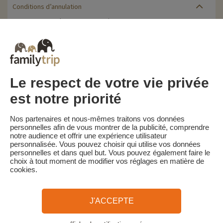
Conditions d’annulation
Le solde de la réservation est dû au plus tard 30 jours avant le
début du séjour. Le client reçoit un rappel de paiement du solde
de la réservation par e-mail 35 jours avant le début du séjour.
Les pénalités d'annulation sont calculées sur la base du barème
suivant :
• Annulation 30 jours ou plus avant la date de début du séjour :
annulation gratuite
Le respect de votre vie privée
• Annulation moins de 30 jours avant la date de début du séjour :
100 % du prix du séjour est dû
est notre priorité
Familytrip vous conseille de souscrire l'assurance annulation de
son partenaire AREAS Assurances. Souscrivez au moment de la
Nos partenaires et nous-mêmes traitons vos données
réservation ou dans les 24h suivant votre réservation par
personnelles afin de vous montrer de la publicité, comprendre
téléphone.
notre audience et offrir une expérience utilisateur
personnalisée. Vous pouvez choisir qui utilise vos données
personnelles et dans quel but. Vous pouvez également faire le
choix à tout moment de modifier vos réglages en matière de
cookies.
Familytrip
© 2026 Familytrip
Qui sommes-nous?
CGV et Charte de Confidentialité
J'ACCEPTE
La Presse parle de nous
Partenaires
FAQ
Blog
Plan du site