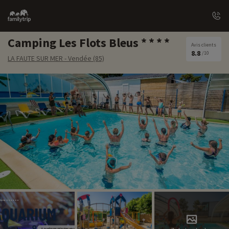
Family
trip
Camping Les Flots Bleus
Avis clients
8.8
/10
LA FAUTE SUR MER - Vendée (85)