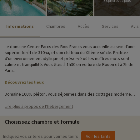
38 photos de plus
Informations
Chambres
Accès
Services
Avis
Le domaine Center Parcs des Bois Francs vous accueille au sein d'une
superbe forêt de 310ha, et son château du XIIIème siècle. Profitez
d'un environnement idyllique et préservé où les maîtres mots sont
calme et tranquillité. Vous êtes à 1h30 en voiture de Rouen et à 2h de
Paris.
Découvrez les lieux
Domaine 100% piéton, vous séjournez dans des cottages modernes,
spacieux, confortables et parfaitement équipés. De larges baies
vitrées vous permettront de profiter d'une vue agréable sur la nature
Lire plus à propos de l’hébergement
environnante et les différents plans d'eau.
Choisissez chambre et formule
Les cottages confort, VIP ou premium sont prévus pour accueillir les
familles à la recherche d'une location de vacances famille
nombreuse. Sur place, de nombreux commerces et services sont à
Indiquez vos critères pour voir les tarifs
Voir les tarifs