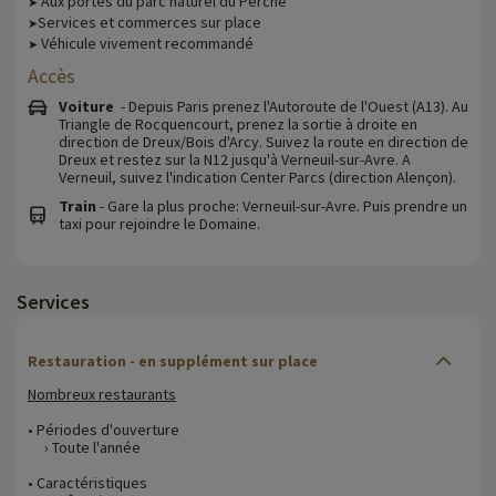
Aux portes du parc naturel du Perche
➤
Services et commerces sur place
➤
Véhicule vivement recommandé
➤
Accès
Voiture
- Depuis Paris prenez l'Autoroute de l'Ouest (A13). Au
Triangle de Rocquencourt, prenez la sortie à droite en
direction de Dreux/Bois d'Arcy. Suivez la route en direction de
Dreux et restez sur la N12 jusqu'à Verneuil-sur-Avre. A
Verneuil, suivez l'indication Center Parcs (direction Alençon).
Train
- Gare la plus proche: Verneuil-sur-Avre. Puis prendre un
taxi pour rejoindre le Domaine.
Services
Restauration - en supplément sur place
Nombreux restaurants
• Périodes d'ouverture
› Toute l'année
• Caractéristiques