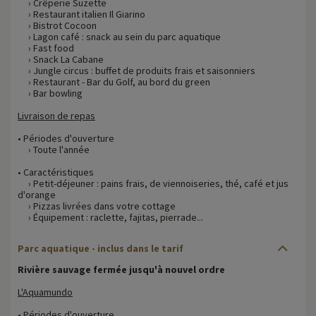
› Crêperie Suzette
› Restaurant italien Il Giarino
› Bistrot Cocoon
› Lagon café : snack au sein du parc aquatique
› Fast food
› Snack La Cabane
› Jungle circus : buffet de produits frais et saisonniers
› Restaurant - Bar du Golf, au bord du green
› Bar bowling
Livraison de repas
• Périodes d'ouverture
› Toute l'année
• Caractéristiques
› Petit-déjeuner : pains frais, de viennoiseries, thé, café et jus
d'orange
› Pizzas livrées dans votre cottage
› Équipement : raclette, fajitas, pierrade...
Parc aquatique - inclus dans le tarif
Rivière sauvage fermée jusqu'à nouvel ordre
L'Aquamundo
• Périodes d'ouverture