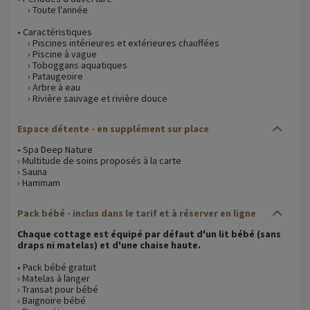
› Toute l'année
• Caractéristiques
› Piscines intérieures et extérieures chauffées
› Piscine à vague
› Toboggans aquatiques
› Pataugeoire
› Arbre à eau
› Rivière sauvage et rivière douce
Espace détente - en supplément sur place
• Spa Deep Nature
› Multitude de soins proposés à la carte
› Sauna
› Hammam
Pack bébé - inclus dans le tarif et à réserver en ligne
Chaque cottage est équipé par défaut d'un lit bébé (sans
draps ni matelas) et d'une chaise haute.
• Pack bébé gratuit
› Matelas à langer
› Transat pour bébé
› Baignoire bébé