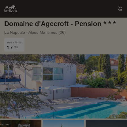
Family
trip
Domaine d'Agecroft - Pension
La Napoule - Alpes-Maritimes (06)
Avis clients
9.7
/10