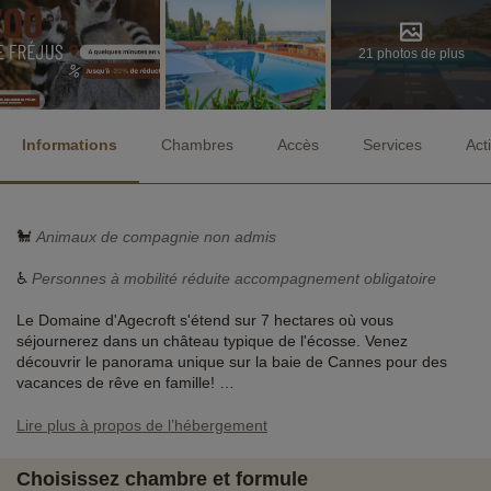
21 photos de plus
Informations
Chambres
Accès
Services
Act
🐩
Animaux de compagnie non admis
♿
Personnes à mobilité réduite accompagnement obligatoire
Le Domaine d'Agecroft s'étend sur 7 hectares où vous
séjournerez dans un château typique de l'écosse. Venez
découvrir le panorama unique sur la baie de Cannes pour des
vacances de rêve en famille!
Lire plus à propos de l’hébergement
♥
Nos activités coup de cœur
i
- en supplément et à
réserver en ligne
Choisissez chambre et formule