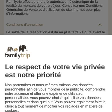
Familytrip effectue une pré-autorisation électronique de la
totalité du montant de votre séjour. Consultez nos Conditions
Générales de Vente et d'utilisation du site internet pour plus
d'informations.
Conditions d’annulation
Le solde de la réservation est dû au plus tard 60 jours avant le
début du séjour. Le client reçoit un rappel de paiement du
solde de la réservation par e-mail 65 jours avant le début du
séjour.
Les pénalités d'annulation sont calculées sur la base du
barème suivant :
• Annulation 60 jours ou plus avant la date de début du séjour :
acompte conservé
Le respect de votre vie privée
• Annulation moins de 60 jours avant la date de début du
séjour : 100 % du prix du séjour
est notre priorité
Familytrip vous conseille de souscrire l'assurance annulation
de son partenaire AREAS Assurances. Souscrivez au moment
Nos partenaires et nous-mêmes traitons vos données
de la réservation ou dans les 24h suivant votre réservation par
personnelles afin de vous montrer de la publicité, comprendre
téléphone.
notre audience et offrir une expérience utilisateur
personnalisée. Vous pouvez choisir qui utilise vos données
personnelles et dans quel but. Vous pouvez également faire le
choix à tout moment de modifier vos réglages en matière de
cookies.