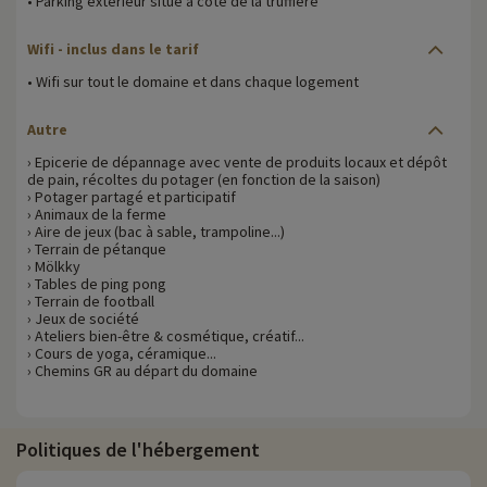
• Parking extérieur situé à côté de la truffière
Wifi
- inclus dans le tarif
• Wifi sur tout le domaine et dans chaque logement
Autre
› Epicerie de dépannage avec vente de produits locaux et dépôt
de pain, récoltes du potager (en fonction de la saison)
› Potager partagé et participatif
› Animaux de la ferme
› Aire de jeux (bac à sable, trampoline...)
› Terrain de pétanque
› Mölkky
› Tables de ping pong
› Terrain de football
› Jeux de société
› Ateliers bien-être & cosmétique, créatif...
› Cours de yoga, céramique...
› Chemins GR au départ du domaine
Politiques de l'hébergement