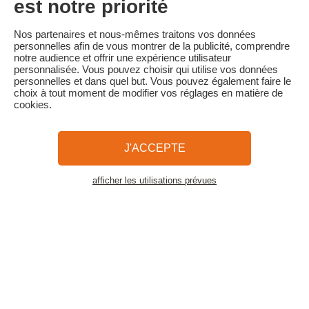
est notre priorité
Familytrip vous conseille de souscrire l'assurance annulation de
son partenaire AREAS Assurances. Souscrivez au moment de la
Nos partenaires et nous-mêmes traitons vos données
réservation ou dans les 24h suivant votre réservation par
personnelles afin de vous montrer de la publicité, comprendre
téléphone.
notre audience et offrir une expérience utilisateur
personnalisée. Vous pouvez choisir qui utilise vos données
personnelles et dans quel but. Vous pouvez également faire le
choix à tout moment de modifier vos réglages en matière de
cookies.
Familytrip
© 2026 Familytrip
Qui sommes-nous?
CGV et Charte de Confidentialité
J'ACCEPTE
La Presse parle de nous
Partenaires
FAQ
Blog
Plan du site
afficher les utilisations prévues
Voir les logements
Paiement sécurisé
Réalisé par Sooyoos
Appelez-nous au
Besoin d’aide ?
09 72 26 99 33