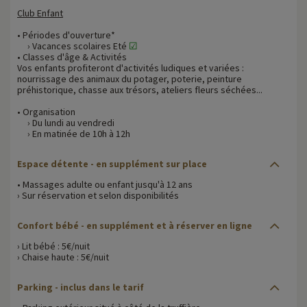
Club Enfant
• Périodes d'ouverture*
› Vacances scolaires Eté
☑
• Classes d'âge & Activités
Vos enfants profiteront d'activités ludiques et variées :
nourrissage des animaux du potager, poterie, peinture
préhistorique, chasse aux trésors, ateliers fleurs séchées...
• Organisation
› Du lundi au vendredi
› En matinée de 10h à 12h
Espace détente - en supplément sur place
• Massages adulte ou enfant jusqu'à 12 ans
› Sur réservation et selon disponibilités
Confort bébé
- en supplément et à réserver en ligne
› Lit bébé : 5€/nuit
› Chaise haute : 5€/nuit
Parking
- inclus dans le tarif