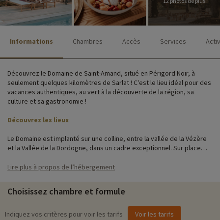
12 photos de plus
Informations
Chambres
Accès
Services
Acti
Découvrez le Domaine de Saint-Amand, situé en Périgord Noir, à
seulement quelques kilomètres de Sarlat ! C'est le lieu idéal pour des
vacances authentiques, au vert à la découverte de la région, sa
culture et sa gastronomie !
Découvrez les lieux
Le Domaine est implanté sur une colline, entre la vallée de la Vézère
et la Vallée de la Dordogne, dans un cadre exceptionnel. Sur place
vous trouverez des équipements et services de qualité : un espace
aquatique adapté aux jeunes enfants comme aux adultes, un bistrot,
Lire plus à propos de l’hébergement
un bar, une épicerie où vous pourrez découvrir de délicieuses
spécialités locales, un potager, et une multitude d'activités pour
Choisissez chambre et formule
petits et grands.
Construit selon la tradition de l'architecture périgourdine, le Domaine
Indiquez vos critères pour voir les tarifs
Voir les tarifs