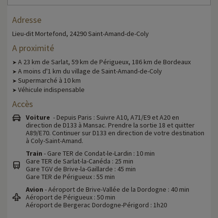
Vous pourrez également visiter Montignac, cette petite ville sur les
rives de la Vézère est charmante avec ses maisons à colombages et
Adresse
ses marchés. Montignac est le point de départ idéal pour visiter
Lascaux. Enfin, ne manquez pas le Musée de la Préhistoire, situé aux
Lieu-dit Mortefond, 24290 Saint-Amand-de-Coly
Eyzies, une autre activité passionnante à réaliser avec des enfants.
A proximité
Chez Familytrip nous découvrons chaque année de nouvelles
A 23 km de Sarlat, 59 km de Périgueux, 186 km de Bordeaux
➤
activités famille à proximité de nos hébergements : zoo, aquarium...Si
A moins d'1 km du village de Saint-Amand-de-Coly
➤
nous avons déjà négocié des activités, elles sont réservables avec
Supermarché à 10 km
➤
remise directement en ligne après avoir choisi votre logement et
Véhicule indispensable
➤
vous pouvez les découvrir
en cliquant ici !
Accès
Plus d'informations
Voiture
- Depuis Paris : Suivre A10, A71/E9 et A20 en
direction de D133 à Mansac. Prendre la sortie 18 et quitter
A89/E70. Continuer sur D133 en direction de votre destination
• Animaux de compagnie acceptés, en supplément
à Coly-Saint-Amand.
Train
- Gare TER de Condat-le-Lardin : 10 min
Gare TER de Sarlat-la-Canéda : 25 min
Gare TGV de Brive-la-Gaillarde : 45 min
Gare TER de Périgueux : 55 min
Avion
- Aéroport de Brive-Vallée de la Dordogne : 40 min
Aéroport de Périgueux : 50 min
Aéroport de Bergerac Dordogne-Périgord : 1h20