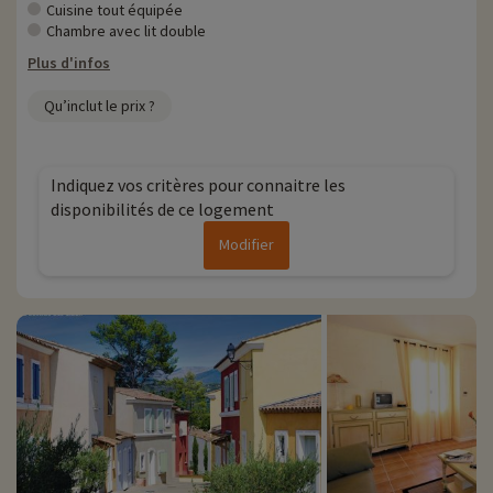
Sur le plan culturel, Fayence abrite plusieurs monuments historiques,
Cuisine tout équipée
notamment l'église Saint-Jean-Baptiste, datant du XIIe siècle, ainsi
Chambre avec lit double
que des vestiges de fortifications médiévales. Enfin, la commune
Plus d'infos
bénéficie d'un environnement naturel préservé, avec ses collines
boisées, ses champs d'oliviers et de vignes, ainsi que ses gorges
Qu’inclut le prix ?
pittoresques, offrant ainsi de nombreuses possibilités de
randonnées et d'activités en plein air. Fayence est également connue
pour son marché provençal animé où l'on peut trouver des produits
locaux et artisanaux.
Indiquez vos critères pour connaitre les
disponibilités de ce logement
Chez Familytrip nous découvrons chaque année de nouvelles
activités famille à proximité de nos hébergements : zoo, aquarium...Si
Modifier
nous avons déjà négocié des activités, elles sont réservables avec
remise directement en ligne après avoir choisi votre logement et
vous pouvez les découvrir
en cliquant ici !
Plus d'informations
• Animaux de compagnie acceptés, en supplément
• Personnes à mobilité réduite accompagnement obligatoire