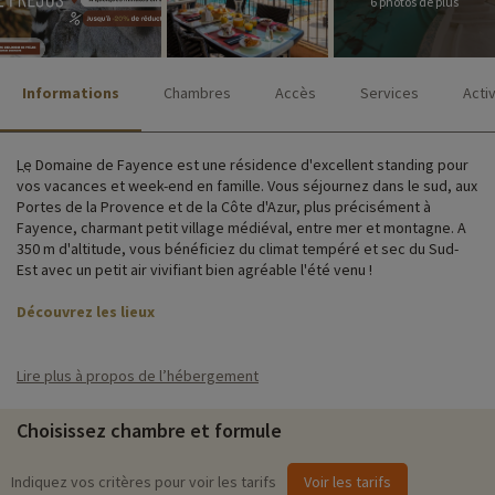
6 photos de plus
Informations
Chambres
Accès
Services
Acti
Le Domaine de Fayence est une résidence d'excellent standing pour
vos vacances et week-end en famille. Vous séjournez dans le sud, aux
Portes de la Provence et de la Côte d'Azur, plus précisément à
Fayence, charmant petit village médiéval, entre mer et montagne. A
350 m d'altitude, vous bénéficiez du climat tempéré et sec du Sud-
Est avec un petit air vivifiant bien agréable l'été venu !
Découvrez les lieux
Tout au long de votre séjour vous aurez accès à divers services et
équipements : restaurant, supérette, piscine, espace détente,
Lire plus à propos de l’hébergement
connexion wifi, parking et diverses activités pour toute la famille !
Choisissez chambre et formule
La résidence de Fayence et Spa vous accueille dans un domaine privé
sécurisé avec rues piétonnes de plus de 10 hectares. Vous serez
logés soit aux Hameaux de la Calade, dans des villas individuelles
Indiquez vos critères pour voir les tarifs
Voir les tarifs