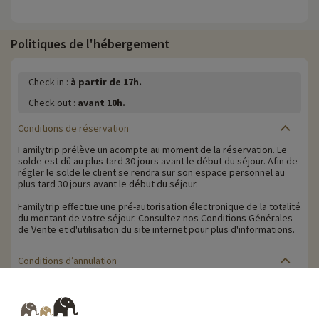
Politiques de l'hébergement
Check in :
à partir de 17h.
Check out :
avant 10h.
Conditions de réservation
Familytrip prélève un acompte au moment de la réservation. Le
solde est dû au plus tard 30 jours avant le début du séjour. Afin de
régler le solde le client se rendra sur son espace personnel au
plus tard 30 jours avant le début du séjour.
Familytrip effectue une pré-autorisation électronique de la totalité
du montant de votre séjour. Consultez nos Conditions Générales
de Vente et d'utilisation du site internet pour plus d'informations.
Conditions d’annulation
Le solde de la réservation est dû au plus tard 30 jours avant le
début du séjour. Le client reçoit un rappel de paiement du solde
de la réservation par e-mail 35 jours avant le début du séjour.