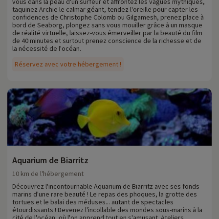
vous dans la peau d'un surfeur et affrontez les vagues mythiques,
taquinez Archie le calmar géant, tendez l'oreille pour capter les
confidences de Christophe Colomb ou Gilgamesh, prenez place à
bord de Seaborg, plongez sans vous mouiller grâce à un masque
de réalité virtuelle, laissez-vous émerveiller par la beauté du film
de 40 minutes et surtout prenez conscience de la richesse et de
la nécessité de l'océan.
Réservez avec votre hébergement !
Aquarium de Biarritz
10 km de l'hébergement
Découvrez l'incontournable Aquarium de Biarritz avec ses fonds
marins d'une rare beauté ! Le repas des phoques, la grotte des
tortues et le balai des méduses... autant de spectacles
étourdissants ! Devenez l'incollable des mondes sous-marins à la
cité de l'océan, où l'on apprend tout en s'amusant. Ateliers,