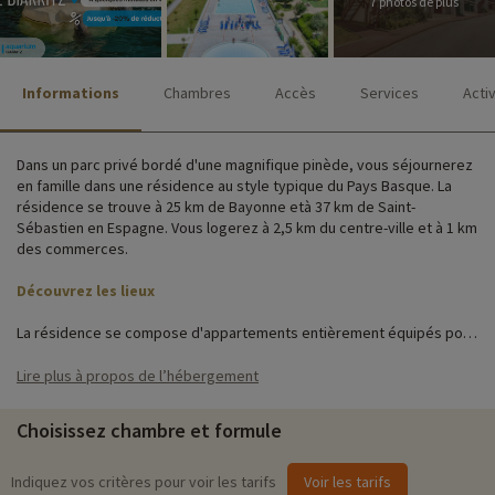
7 photos de plus
Informations
Chambres
Accès
Services
Acti
Dans un parc privé bordé d'une magnifique pinède, vous séjournerez
en famille dans une résidence au style typique du Pays Basque. La
résidence se trouve à 25 km de Bayonne età 37 km de Saint-
Sébastien en Espagne. Vous logerez à 2,5 km du centre-ville et à 1 km
des commerces.
Découvrez les lieux
La résidence se compose d'appartements entièrement équipés pour
faciliter les vacances en famille : une kitchenette avec réfrigérateur,
plaque vitrocéramique, micro-ondes/gril, lave-vaisselle et ustensiles
Lire plus à propos de l’hébergement
pour cuisiner, une salle de bain avec WC et une terrasse ou un balcon.
L'accès à certains de ces appartements est possible pour les
Choisissez chambre et formule
personnes à mobilité réduite.
Activités famille sur place
Indiquez vos critères pour voir les tarifs
Voir les tarifs