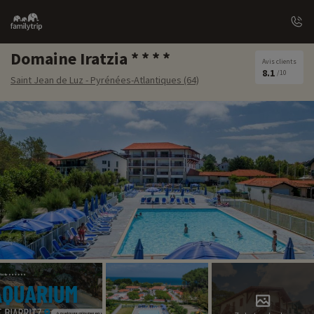
Family
trip
Domaine Iratzia
Avis clients
8.1
/10
Saint Jean de Luz - Pyrénées-Atlantiques (64)