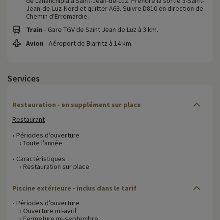
de Lahanchipia à Saint-Jean-de-Luz. Prendre la sortie 3-Saint-
Jean-de-Luz-Nord et quitter A63. Suivre D810 en direction de
Chemin d'Erromardie.
Train
- Gare TGV de Saint Jean de Luz à 3 km.
Avion
- Aéroport de Biarritz à 14 km.
Services
Restauration - en supplément sur place
Restaurant
• Périodes d'ouverture
› Toute l'année
• Caractéristiques
› Restauration sur place
Piscine extérieure - inclus dans le tarif
• Périodes d'ouverture
› Ouverture mi-avril
› Fermeture mi-septembre