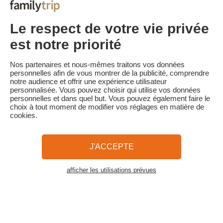
Les pénalités d'annulation sont calculées sur la base du barème
suivant :
• Annulation 30 jours ou plus avant la date de début du séjour :
Le respect de votre vie privée
acompte conservé
• Annulation moins de 30 jours avant la date de début du séjour :
est notre priorité
100 % du prix du séjour
Familytrip vous conseille de souscrire l'assurance annulation de
Nos partenaires et nous-mêmes traitons vos données
son partenaire Areas Assurances. Souscrivez au moment de la
personnelles afin de vous montrer de la publicité, comprendre
réservation ou dans les 24h suivant votre réservation par
notre audience et offrir une expérience utilisateur
téléphone.
personnalisée. Vous pouvez choisir qui utilise vos données
personnelles et dans quel but. Vous pouvez également faire le
choix à tout moment de modifier vos réglages en matière de
cookies.
Familytrip
© 2026 Familytrip
Qui sommes-nous?
CGV et Charte de Confidentialité
J'ACCEPTE
La Presse parle de nous
Partenaires
FAQ
Blog
Plan du site
afficher les utilisations prévues
Voir les logements
Paiement sécurisé
Réalisé par Sooyoos
Appelez-nous au
Besoin d’aide ?