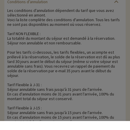
Conditions d’annulation
Les conditions d'annulation dépendent du tarif que vous avez
sélectionné en amont.
Voici la liste complète des conditions d'annulation. Tous les tarifs
ne sont pas disponibles au moment où vous réservez.
Tarif NON FLEXIBLE :
La totalité du montant du séjour est demandé à la réservation.
Séjour non annulable et non remboursable.
Pour les tarifs ci-dessous, les tarifs flexibles, un acompte est
prélevé à la réservation, le solde de la réservation est dû au plus
tard 30 jours avant le début du séjour (même si votre séjour est
annulable sans frais). Vous recevrez un rappel de paiement du
solde de la réservation par e-mail 35 jours avant le début du
séjour.
Tarif Flexible à J-31 :
Séjour annulable sans frais jusqu'à 31 jours de l'arrivée.
En cas d'annulation moins de 31 jours avant l'arrivée, 100% du
montant total du séjour est conservé.
Tarif Flexible à J-15 :
Séjour annulable sans frais jusqu'à 15 jours de l'arrivée.
En cas d'annulation moins de 15 jours avant l'arrivée, 100% du
montant total du séjour est conservé.