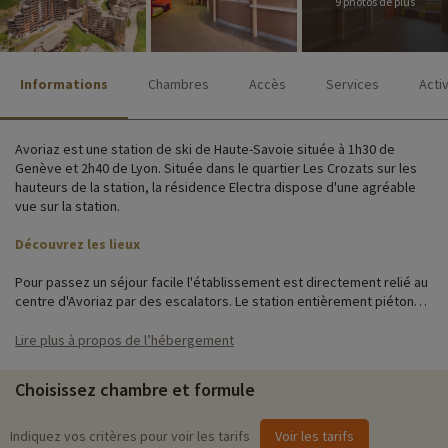
9 photos de plus
Informations
Chambres
Accès
Services
Acti
Avoriaz est une station de ski de Haute-Savoie située à 1h30 de
Genève et 2h40 de Lyon. Située dans le quartier Les Crozats sur les
hauteurs de la station, la résidence Electra dispose d'une agréable
vue sur la station.
Découvrez les lieux
Pour passez un séjour facile l'établissement est directement relié au
centre d'Avoriaz par des escalators. Le station entièrement piétonne
vous permettra de passer un séjour en famille en toute sécurité.
Lire plus à propos de l’hébergement
Cette résidence de standing au design contemporain vous offre tout
le confort nécessaire pour passer un séjour agréable. Ses
Choisissez chambre et formule
appartements fonctionnels aux couleurs pétillantes plairont à toutes
la famille.
Indiquez vos critères pour voir les tarifs
Voir les tarifs