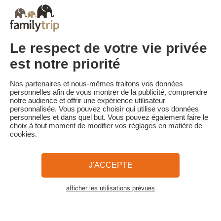
Tarif Flexible à J-8 :
Séjour annulable sans frais jusqu'à 8 jours de l'arrivée.
En cas d'annulation moins de 8 jours avant l'arrivée, 100% du
montant total du séjour est conservé.
Tarif Flexible à J-3 :
Le respect de votre vie privée
Séjour annulable sans frais jusqu'à 3 jours de l'arrivée.
En cas d'annulation moins de 3 jours avant l'arrivée, 100% du
est notre priorité
montant total du séjour est conservé.
Familytrip vous conseille de souscrire l'assurance annulation de
Nos partenaires et nous-mêmes traitons vos données
son partenaire AREAS Assurances. Souscrivez au moment de la
personnelles afin de vous montrer de la publicité, comprendre
réservation ou dans les 24h suivant votre réservation par
notre audience et offrir une expérience utilisateur
téléphone.
personnalisée. Vous pouvez choisir qui utilise vos données
personnelles et dans quel but. Vous pouvez également faire le
choix à tout moment de modifier vos réglages en matière de
cookies.
Familytrip
© 2026 Familytrip
Qui sommes-nous?
CGV et Charte de Confidentialité
J'ACCEPTE
La Presse parle de nous
Partenaires
FAQ
Blog
Plan du site
afficher les utilisations prévues
Voir les logements
Paiement sécurisé
Réalisé par Sooyoos