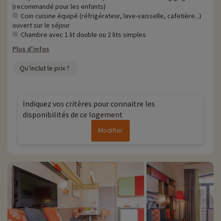
› Forfaits ski Les Portes du soleil
(recommandé pour les enfants)
Coin cuisine équipé (réfrigérateur, lave-vaisselle, cafetière...)
Plus d'informations
ouvert sur le séjour
Chambre avec 1 lit double ou 2 lits simples
• Animaux de compagnie acceptés, en supplément
• Résidence gérée par le groupe Pierre & Vacances
Plus d'infos
Qu’inclut le prix ?
Indiquez vos critères pour connaitre les
disponibilités de ce logement
Modifier