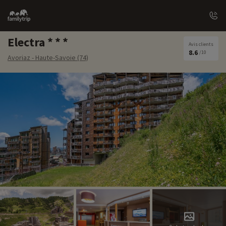
Family
trip
Electra
Avis clients
8.6
/10
Avoriaz - Haute-Savoie (74)