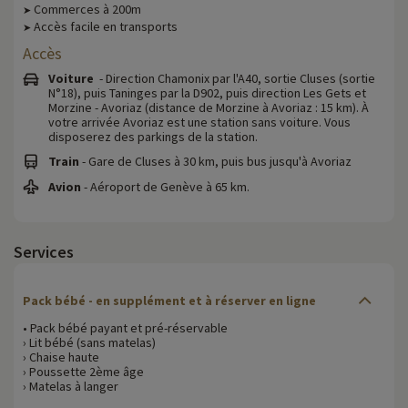
Commerces à 200m
➤
Accès facile en transports
➤
Accès
Voiture
- Direction Chamonix par l'A40, sortie Cluses (sortie
N°18), puis Taninges par la D902, puis direction Les Gets et
Morzine - Avoriaz (distance de Morzine à Avoriaz : 15 km). À
votre arrivée Avoriaz est une station sans voiture. Vous
disposerez des parkings de la station.
Train
- Gare de Cluses à 30 km, puis bus jusqu'à Avoriaz
Avion
- Aéroport de Genève à 65 km.
Services
Pack bébé - en supplément et à réserver en ligne
• Pack bébé payant et pré-réservable
› Lit bébé (sans matelas)
› Chaise haute
› Poussette 2ème âge
› Matelas à langer