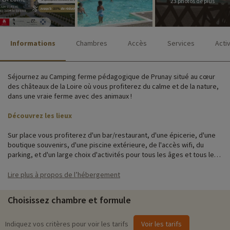
23 photos de plus
Informations
Chambres
Accès
Services
Acti
Séjournez au Camping ferme pédagogique de Prunay situé au cœur
des châteaux de la Loire où vous profiterez du calme et de la nature,
dans une vraie ferme avec des animaux !
Découvrez les lieux
Sur place vous profiterez d'un bar/restaurant, d'une épicerie, d'une
boutique souvenirs, d'une piscine extérieure, de l'accès wifi, du
parking, et d'un large choix d'activités pour tous les âges et tous les
goûts !
Lire plus à propos de l’hébergement
Les chalets, mobil-homes et hébergements insolites sont modernes
et en bardage bois, afin de préserver le charme et la nature du
Choisissez chambre et formule
camping. Ils offrent une terrasse privative ainsi que la télévision.
Certains sont équipés d'une climatisation pour encore plus de
confort.
Indiquez vos critères pour voir les tarifs
Voir les tarifs