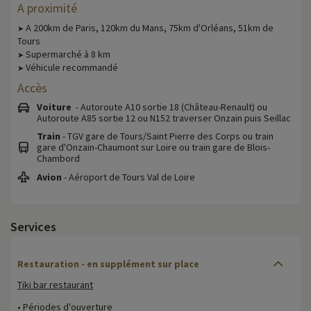
A proximité
A 200km de Paris, 120km du Mans, 75km d'Orléans, 51km de
➤
Tours
Supermarché à 8 km
➤
Véhicule recommandé
➤
Accès
Voiture
- Autoroute A10 sortie 18 (Château-Renault) ou
Autoroute A85 sortie 12 ou N152 traverser Onzain puis Seillac
Train
- TGV gare de Tours/Saint Pierre des Corps ou train
gare d'Onzain-Chaumont sur Loire ou train gare de Blois-
Chambord
Avion
- Aéroport de Tours Val de Loire
Services
Restauration - en supplément sur place
Tiki bar restaurant
• Périodes d'ouverture