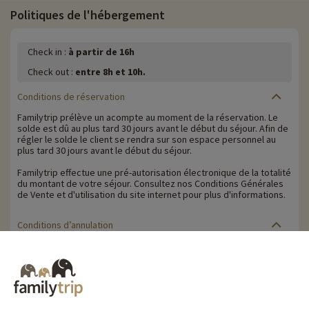
Politiques de l'hébergement
Check in :
à partir de 16h
Check out :
entre 8h et 10h.
Conditions de réservation
Familytrip prélève un acompte au moment de la réservation. Le
solde est dû au plus tard 30 jours avant le début du séjour. Afin de
régler le solde le client se rendra sur son espace personnel au
plus tard 30 jours avant le début du séjour.
Familytrip effectue une pré-autorisation électronique de la totalité
du montant de votre séjour. Consultez nos Conditions Générales
de Vente et d'utilisation du site internet pour plus d'informations.
Conditions d’annulation
Le solde de la réservation est dû au plus tard 30 jours avant le
début du séjour. Le client reçoit un rappel de paiement du solde
de la réservation par e-mail 35 jours avant le début du séjour.
Les pénalités d'annulation sont calculées sur la base du barème
suivant :