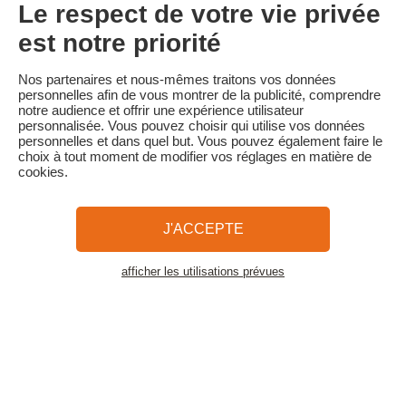
• Annulation 30 jours ou plus avant la date de début du séjour :
Le respect de votre vie privée
acompte conservé
• Annulation moins de 30 jours avant la date de début du séjour :
est notre priorité
100 % du prix du séjour
Familytrip vous conseille de souscrire l'assurance annulation de
Nos partenaires et nous-mêmes traitons vos données
son partenaire AREAS Assurances. Souscrivez au moment de la
personnelles afin de vous montrer de la publicité, comprendre
réservation ou dans les 24h suivant votre réservation par
notre audience et offrir une expérience utilisateur
téléphone.
personnalisée. Vous pouvez choisir qui utilise vos données
personnelles et dans quel but. Vous pouvez également faire le
choix à tout moment de modifier vos réglages en matière de
cookies.
Familytrip
© 2026 Familytrip
Qui sommes-nous?
CGV et Charte de Confidentialité
J'ACCEPTE
La Presse parle de nous
Partenaires
FAQ
Blog
Plan du site
afficher les utilisations prévues
Voir les logements
Paiement sécurisé
Réalisé par Sooyoos
Appelez-nous au
Besoin d’aide ?
09 72 26 99 33