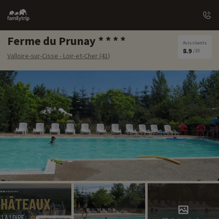
Family
trip
Ferme du Prunay
Avis clients
8.9
/10
Valloire-sur-Cisse - Loir-et-Cher (41)