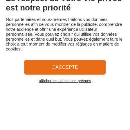
• Annulation moins de 30 jours avant la date de début du séjour :
est notre priorité
100 % du prix du séjour
Familytrip vous conseille de souscrire l'assurance annulation de
Nos partenaires et nous-mêmes traitons vos données
son partenaire AREAS Assurances. Souscrivez au moment de la
personnelles afin de vous montrer de la publicité, comprendre
réservation ou dans les 24h suivant votre réservation par
notre audience et offrir une expérience utilisateur
téléphone.
personnalisée. Vous pouvez choisir qui utilise vos données
personnelles et dans quel but. Vous pouvez également faire le
choix à tout moment de modifier vos réglages en matière de
cookies.
Familytrip
© 2026 Familytrip
Qui sommes-nous?
CGV et Charte de Confidentialité
J'ACCEPTE
La Presse parle de nous
Partenaires
FAQ
Blog
Plan du site
afficher les utilisations prévues
Voir les logements
Paiement sécurisé
Réalisé par Sooyoos
Appelez-nous au
Besoin d’aide ?
09 72 26 99 33