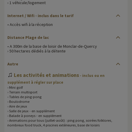
› 1 véhicule/logement
Internet / Wifi - inclus dans le tarif
• Accès wifi à la réception
Distance Plage de lac
• A 300m de la base de loisir de Monclar-de-Quercy
› 50 hectares dédiés à la détente
Autre
♫
Les activités et animations
- inclus ou en
supplément à régler sur place
› Mini golf
› Terrain multisport
› Tables de ping-pong
› Boulodrome
› Aire de jeux
› Salle de jeux - en supplément
› Balade à poneys - en supplément
› Animations pour tous (juillet-août) : ping pong, soirées folklores,
nombreux food truck, 4 piscines extérieures, base de loisirs