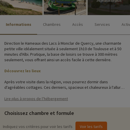
34 photos de plus
Informations
Chambres
Accès
Services
Acti
Direction le Hameaux des Lacs à Monclar de Quercy, une charmante
petite ville idéalement située à seulement 1h10 de Toulouse et à 50
minutes d'Albi. Pratique, la base de loisirs se trouve à 300 mètres
seulement, vous offrant ainsi un accès facile à cette dernière.
Découvrez les lieux
Après votre visite dans la région, vous pourrez dormir dans
d'agréables cottages. Ces derniers, spacieux et chaleureux à l'allure
de chalet, vous accueillent à la nuitée pour un week-end ou pour les
vacances. La résidence les Hameaux des lacs est composée de 113
Lire plus à propos de l’hébergement
cottages, installés sur un site paisible bordé par une forêt.
Choisissez chambre et formule
Activités famille sur place
Pour des informations très précises sur les activités à faire sur place
Indiquez vos critères pour voir les tarifs
Voir les tarifs