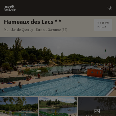
Family
trip
Hameaux des Lacs
Avis clients
7.3
/10
Monclar de Quercy - Tarn-et-Garonne (82)