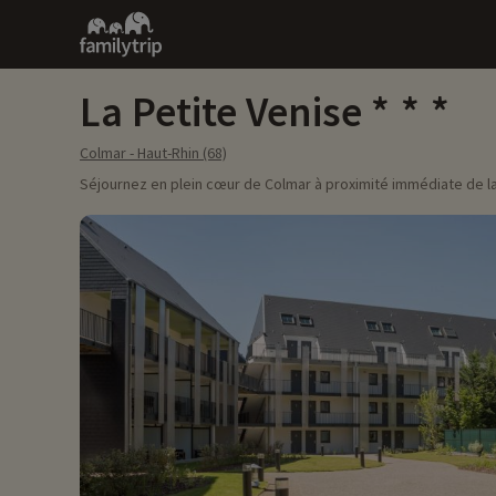
Family
trip
La Petite Venise
Colmar - Haut-Rhin (68)
Séjournez en plein cœur de Colmar à proximité immédiate de l