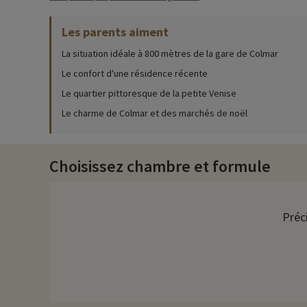
Activités famille sur place
Les parents aiment
Pour des informations très précises sur les activités à faire s
La situation idéale à 800 mètres de la gare de Colmar
Pour vous relaxer lors de votre passage à Colmar, vous dispose
s'amuser dehors, le jardin extérieur dispose d'une aire de jeux
Le confort d'une résidence récente
Le quartier pittoresque de la petite Venise
Découvrez la région et activités famille
Le charme de Colmar et des marchés de noël
Colmar est une charmante ville située dans la région du Grand
colorées, qui en font une destination touristique très prisée.
édifices emblématiques, on trouve la Maison des Têtes, la Mai
Choisissez chambre et formule
d'Issenheim, une œuvre majeure de l'art religieux ou encore l'
locale est aussi un incontournable, en effet, Colmar offre une 
située sur la Route des Vins vous pourrez également vous laiss
Préc
Enfin si vous souhaitez vous éloigner un peu et découvrir les
randonnée et des activités de plein air. Mais aussi le Château
d'attraction Europapark situé à moins d'une heure de route.
Chez Familytrip nous découvrons chaque année de nouvelles act
remise directement en ligne après avoir choisi votre logemen