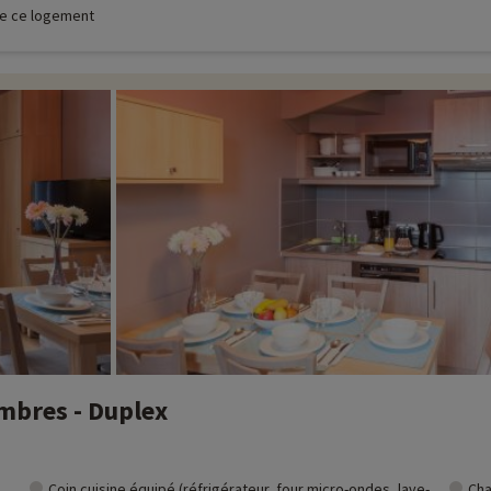
 de ce logement
mbres - Duplex
Coin cuisine équipé (réfrigérateur, four micro-ondes, lave-
Cha