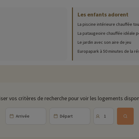
Les enfants adorent
ur place (date d'ouverture, âge pour les club, contenu du pack bébé...),
cliqu
La piscine intérieure chauffée to
rez d'une belle piscine intérieure chauffée avec pataugeoire au sein de la r
 dédiée aux enfants.
La pataugeoire chauffée idéale p
Le jardin avec son aire de jeu
Europapark à 50 minutes de la r
 Est, dans le département du Haut-Rhin, en Alsace. Elle est réputée pour 
 Colmar est célèbre pour son centre historique bien préservé, avec des bât
son Pfister et le Koïfhus (ancien douane). Vous pourrez également vous ren
Église Saint-Martin, une imposante église gothique située au cœur de la vil
cuisine riche en traditions alsaciennes avec des plats comme la choucroute,
er tenter à des dégustations des vins d'Alsace, notamment le riesling et l
iser vos critères de recherche pour voir les logements dispon
 environs, ne manquez pas le Parc Naturel Régional des Ballons des Vosges,
 du Haut-Koenigsbourg, un château médiéval restauré, situé à une courte di
Arrivée
Départ
1
ivités famille à proximité de nos hébergements : zoo, aquarium...Si nous 
t et vous pouvez les découvrir
en cliquant ici !