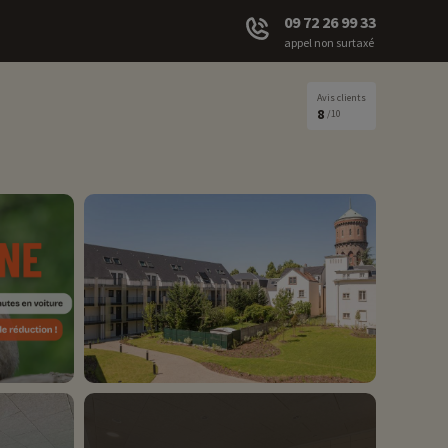
09 72 26 99 33
appel non surtaxé
Avis clients
8
/10