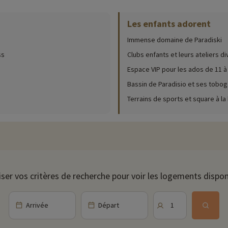
Les enfants adorent
ur place (date d'ouverture, âge pour les club, contenu du pack bébé...),
cliqu
Immense domaine de Paradiski
 la piscine extérieure. Un tarif préférentiel sur la carte abonnement illim
ss
Clubs enfants et leurs ateliers di
e dispose de toboggans et d'une plage verte, la piscine intérieure quant à 
Espace VIP pour les ados de 11 à
Bassin de Paradisio et ses tobog
t, d'une aire de jeux extérieure, d'un château gonflable (ouverts selon sais
Terrains de sports et square à la
t accueillis au sein d'un espace VIP ! L'hiver 3 sorties en raquettes sont or
ions sont prévues pour vous toute la semaine ! Des soirées à thème et des 
s aider à organiser des excursions pour découvrir les environs, visiter des 
iser vos critères de recherche pour voir les logements dispon
er la veille.
Arrivée
Départ
1