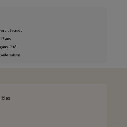
ez ici !
ité semaine avec accès à la piscine extérieure est également
vers et variés
elle possède un espace jeu pour les enfants ainsi qu'un
 17 ans
gans l’été
on). C'est également un village club animé avec ses clubs
 belle saison
ganisées avec des professionnels, l'inscription se fait sur place
animations saisonnières sont organisées pour le plaisir de
villages alpins pittoresques ou explorer la richesse culturelle
ibles