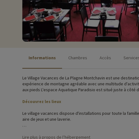
Informations
Chambres
Accès
Service
Le Village Vacances de La Plagne Montchavin est une destination
expérience de montagne agréable avec une multitude d'activités
aux pieds L'espace Aquatique Paradisio est situé juste à côté du
Découvrez les lieux
Le village vacances dispose d'installations pour toute la famille
aire de jeux et une laverie.
Les appartements sont répartis dans des petits chalets de 3 à 5
nombreuse.
Lire plus à propos de l’hébergement