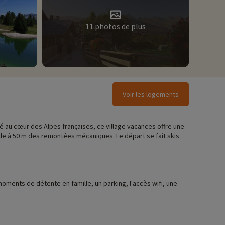
11 photos de plus
Voir les logements
hé au cœur des Alpes françaises, ce village vacances offre une
ude à 50 m des remontées mécaniques. Le départ se fait skis
 de détente en famille, un parking, l'accès wifi, une
s jusqu'à 8 personnes, idéal pour un séjour au ski famille