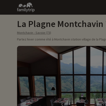
Family
trip
La Plagne Montchavin
Montchavin - Savoie (73)
Partez hiver comme été à Montchavin station village de la Plag