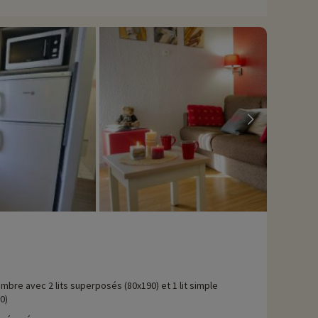
aurice et à 1h20 de Chambéry. En été, les familles peuvent
e du VTT sur les nombreux sentiers balisés, ou même essayer
ultitude de pistes pour tous les niveaux de skieurs. Les
 skis pour plus de commodité.
avons déjà négocié des activités, elles sont réservables avec
mbre avec 2 lits superposés (80x190) et 1 lit simple
0)