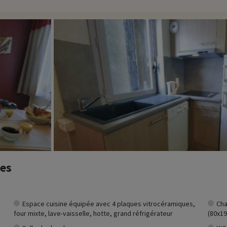
tique et familiale située à 1450 m d'altitude à 25 minutes de Bourg-Saint-M
 partir en randonnée pour découvrir les magnifiques paysages alpins, fair
er. Le domaine skiable de La Plagne, relié à celui de Paradiski, offre une m
 aux écoles de ski locales. Le village vacances propose également un local à
ivités famille à proximité de nos hébergements : zoo, aquarium...Si nous 
t et vous pouvez les découvrir
en cliquant ici !
La Plagne, Peisey-Vallandry et Les Arcs.
ss qui relie les Arcs à La Plagne.
 activités famille tout au long de la saison hiver
nes
Espace cuisine équipée avec 4 plaques vitrocéramiques,
Cha
four mixte, lave-vaisselle, hotte, grand réfrigérateur
(80x19