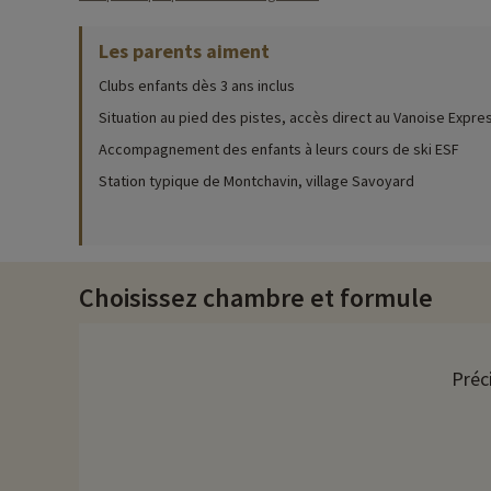
Activités famille sur place
Les parents aiment
Pour des informations très précises sur les activités à faire s
Clubs enfants dès 3 ans inclus
Bénéficiez d'une entrée par personne et par séjour offerte pour
Situation au pied des pistes, accès direct au Vanoise Expre
disponible, uniquement en vente sur place La piscine extérieur
Accompagnement des enfants à leurs cours de ski ESF
espace détente avec hammam, sauna et bains bouillonnants.
Station typique de Montchavin, village Savoyard
Pour le plaisir des petits le village club dispose d'un baby-foo
enfants dès 3 ans et jusqu'à 17 ans. Les ados de 11 à 17 ans son
avec supplément. Parents... ne vous inquiétez pas, des animat
tous.
Choisissez chambre et formule
En plus des activités en montagne, le village vacances peut vou
de la région. N'hésitez pas à vous rendre à la réception !
Le restaurant
Préc
Le village vacances propose des plats à emporter à réserv
Découvrez la région et activités famille