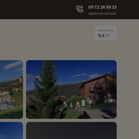
09 72 26 99 33
appel non surtaxé
Avis clients
9.2
/10