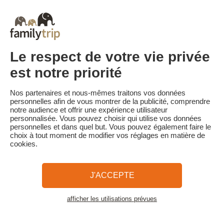
début du séjour. Le client reçoit un rappel de paiement du solde
de la réservation par e-mail 65 jours avant le début du séjour.
Les pénalités d'annulation sont calculées sur la base du barème
suivant :
• Annulation 60 jours ou plus avant la date de début du séjour :
acompte conservé
Le respect de votre vie privée
• Annulation moins de 60 jours avant la date de début du séjour :
100 % du prix du séjour
est notre priorité
Familytrip vous conseille de souscrire l'assurance annulation de
son partenaire AREAS Assurances. Souscrivez au moment de la
Nos partenaires et nous-mêmes traitons vos données
réservation ou dans les 24h suivant votre réservation par
personnelles afin de vous montrer de la publicité, comprendre
téléphone.
notre audience et offrir une expérience utilisateur
personnalisée. Vous pouvez choisir qui utilise vos données
personnelles et dans quel but. Vous pouvez également faire le
choix à tout moment de modifier vos réglages en matière de
cookies.
Familytrip
© 2026 Familytrip
Qui sommes-nous?
CGV et Charte de Confidentialité
J'ACCEPTE
La Presse parle de nous
Partenaires
FAQ
Blog
Plan du site
afficher les utilisations prévues
Voir les logements
Paiement sécurisé
Réalisé par Sooyoos