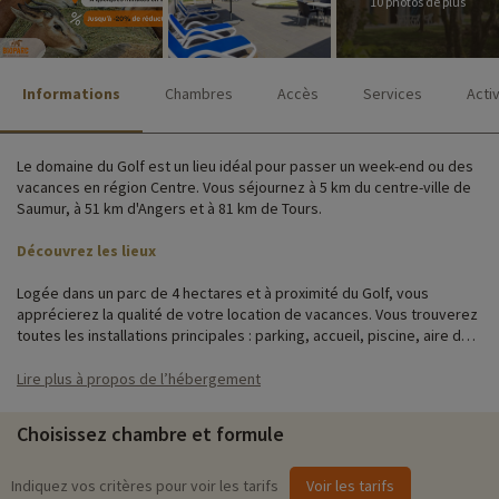
10 photos de plus
Informations
Chambres
Accès
Services
Acti
Le domaine du Golf est un lieu idéal pour passer un week-end ou des
vacances en région Centre. Vous séjournez à 5 km du centre-ville de
Saumur, à 51 km d'Angers et à 81 km de Tours.
Découvrez les lieux
Logée dans un parc de 4 hectares et à proximité du Golf, vous
apprécierez la qualité de votre location de vacances. Vous trouverez
toutes les installations principales : parking, accueil, piscine, aire de
jeux, équipement bébé et barbecue pour un séjour en toute
quiétude.
Lire plus à propos de l’hébergement
Choisissez un logement parmi les différentes typologies de location
Choisissez chambre et formule
et optez pour le niveau de confort de votre choix. Vous pourrez
profiter du cottage confort ou privilège bénéficiant des meilleurs
emplacements et également du linge de lit et du linge de toilette
Indiquez vos critères pour voir les tarifs
Voir les tarifs