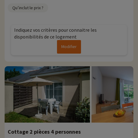
remise directement en ligne après avoir choisi votre logement et
Qu’inclut le prix ?
vous pouvez les découvrir
en cliquant ici !
Plus d'informations
Indiquez vos critères pour connaitre les
• Animaux de compagnie acceptés, en supplément
disponibilités de ce logement
• Personnes à mobilité réduite, accompagnement obligatoire
Modifier
Cottage 2 pièces 4 personnes