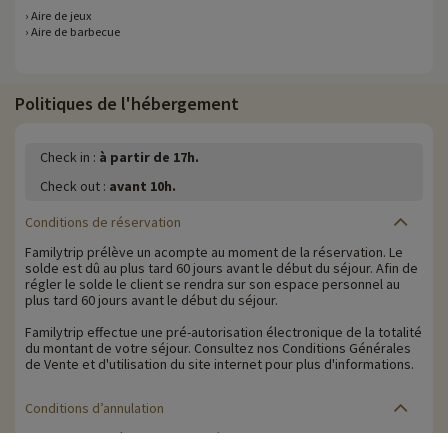
› Aire de jeux
› Aire de barbecue
Politiques de l'hébergement
Check in :
à partir de 17h.
Check out :
avant 10h.
Conditions de réservation
Familytrip prélève un acompte au moment de la réservation. Le
solde est dû au plus tard 60 jours avant le début du séjour. Afin de
régler le solde le client se rendra sur son espace personnel au
plus tard 60 jours avant le début du séjour.
Familytrip effectue une pré-autorisation électronique de la totalité
du montant de votre séjour. Consultez nos Conditions Générales
de Vente et d'utilisation du site internet pour plus d'informations.
Conditions d’annulation
Le solde de la réservation est dû au plus tard 60 jours avant le