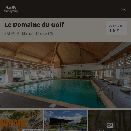
Family
trip
Le Domaine du Golf
Avis clients
8.5
/10
SAUMUR - Maine-et-Loire (49)