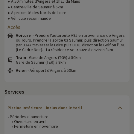
A 50 minutes d'Angers et 1h25 du Mans
➤
Centre-ville de Saumur à 5km
➤
A proximité des bords de Loire
➤
Véhicule recommandé
➤
Accès
Voiture
- Prendre l'autoroute A85 en provenance de Angers
ou Tours. Prendre la sortie 03 Saumur, puis direction Saumur
par D347 traverser la Loire puis D161 direction le Golf ou l'ENE
(Le Cadre Noir). - La résidence se trouve à environ 3km
Train
- Gare de Angers (TGV) à 50km
Gare de Saumur (TER) à 8km
Avion
- Aéroport d'Angers à 50km
Services
Piscine intérieure - inclus dans le tarif
• Périodes d'ouverture
› Ouverture en avril
› Fermeture en novembre