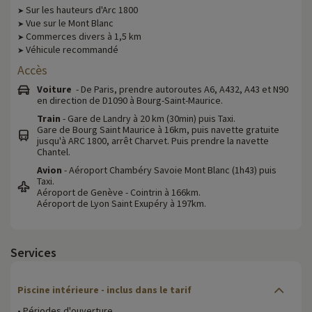
Sur les hauteurs d'Arc 1800
➤
Vue sur le Mont Blanc
➤
Commerces divers à 1,5 km
➤
Véhicule recommandé
➤
Accès
Voiture
- De Paris, prendre autoroutes A6, A432, A43 et N90
en direction de D1090 à Bourg-Saint-Maurice.
Train
- Gare de Landry à 20 km (30min) puis Taxi.
Gare de Bourg Saint Maurice à 16km, puis navette gratuite
jusqu'à ARC 1800, arrêt Charvet. Puis prendre la navette
Chantel.
Avion
- Aéroport Chambéry Savoie Mont Blanc (1h43) puis
Taxi.
Aéroport de Genève - Cointrin à 166km.
Aéroport de Lyon Saint Exupéry à 197km.
Services
Piscine intérieure - inclus dans le tarif
• Périodes d'ouverture