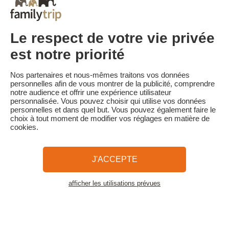
En cas d'annulation moins de 8 jours avant l'arrivée, 100% du
montant total du séjour est conservé.
Tarif Flexible à J-3 :
Le respect de votre vie privée
Séjour annulable sans frais jusqu'à 3 jours de l'arrivée.
En cas d'annulation moins de 3 jours avant l'arrivée, 100% du
est notre priorité
montant total du séjour est conservé.
Familytrip vous conseille de souscrire l'assurance annulation de
Nos partenaires et nous-mêmes traitons vos données
son partenaire AREAS Assurances. Souscrivez au moment de la
personnelles afin de vous montrer de la publicité, comprendre
réservation ou dans les 24h suivant votre réservation par
notre audience et offrir une expérience utilisateur
téléphone.
personnalisée. Vous pouvez choisir qui utilise vos données
personnelles et dans quel but. Vous pouvez également faire le
choix à tout moment de modifier vos réglages en matière de
cookies.
Familytrip
© 2026 Familytrip
Qui sommes-nous?
CGV et Charte de Confidentialité
J'ACCEPTE
La Presse parle de nous
Partenaires
FAQ
Blog
Plan du site
afficher les utilisations prévues
Voir les logements
Paiement sécurisé
Réalisé par Sooyoos