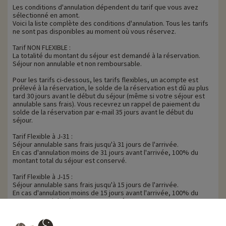
Les conditions d'annulation dépendent du tarif que vous avez
sélectionné en amont.
Voici la liste complète des conditions d'annulation. Tous les tarifs
ne sont pas disponibles au moment où vous réservez.
Tarif NON FLEXIBLE :
La totalité du montant du séjour est demandé à la réservation.
Séjour non annulable et non remboursable.
Pour les tarifs ci-dessous, les tarifs flexibles, un acompte est
prélevé à la réservation, le solde de la réservation est dû au plus
tard 30 jours avant le début du séjour (même si votre séjour est
annulable sans frais). Vous recevrez un rappel de paiement du
solde de la réservation par e-mail 35 jours avant le début du
séjour.
Tarif Flexible à J-31 :
Séjour annulable sans frais jusqu'à 31 jours de l'arrivée.
En cas d'annulation moins de 31 jours avant l'arrivée, 100% du
montant total du séjour est conservé.
Tarif Flexible à J-15 :
Séjour annulable sans frais jusqu'à 15 jours de l'arrivée.
En cas d'annulation moins de 15 jours avant l'arrivée, 100% du
montant total du séjour est conservé.
Tarif Flexible à J-8 :
Séjour annulable sans frais jusqu'à 8 jours de l'arrivée.