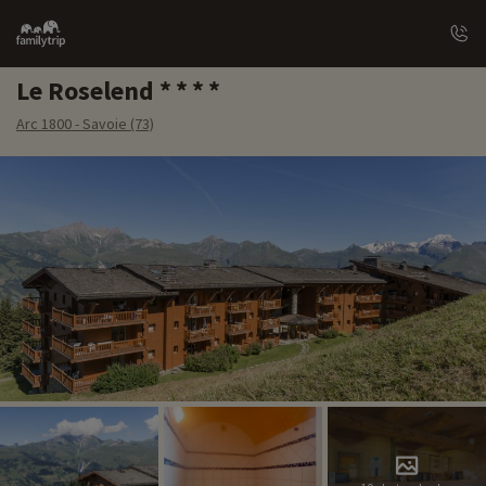
Family
trip
Le Roselend
Arc 1800 - Savoie (73)