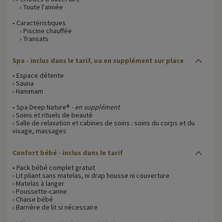
› Toute l'année
• Caractéristiques
› Piscine chauffée
› Transats
Spa
- inclus dans le tarif, ou en supplément sur place
• Espace détente
› Sauna
› Hammam
• Spa Deep Nature®
- en supplément
› Soins et rituels de beauté
› Salle de relaxation et cabines de soins : soins du corps et du
visage, massages
Confort bébé
- inclus dans le tarif
• Pack bébé complet gratuit
› Lit pliant sans matelas, ni drap housse ni couverture
› Matelas à langer
› Poussette-canne
› Chaise bébé
› Barrière de lit si nécessaire