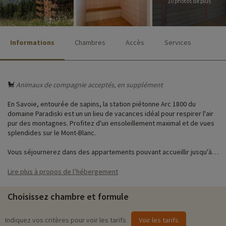
10 photos de plus
Informations
Chambres
Accès
Services
🐩
Animaux de compagnie acceptés, en supplément
En Savoie, entourée de sapins, la station piétonne Arc 1800 du
domaine Paradiski est un un lieu de vacances idéal pour respirer l'air
pur des montagnes. Profitez d'un ensoleillement maximal et de vues
splendides sur le Mont-Blanc.
Vous séjournerez dans des appartements pouvant accueillir jusqu'à 8
personnes, ce qui est idéal pour découvrir la montagne en famille.
Sur place, bénéficier de la piscine intérieure, du hammam et du
Lire plus à propos de l’hébergement
sauna...
Choisissez chambre et formule
Vous pourrez profiter de ce cadre incroyable pour vous adonner à de
nombreuses activités proposées à proximité. Randonnée,
parapente, escalade, VTT, ski, raquettes, pistes de luge : il y en a
Indiquez vos critères pour voir les tarifs
Voir les tarifs