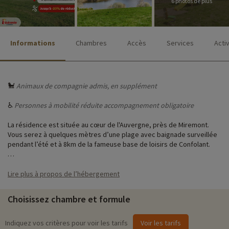
6 photos de plus
Informations
Chambres
Accès
Services
Acti
🐩
Animaux de compagnie admis, en supplément
♿
Personnes à mobilité réduite accompagnement obligatoire
La résidence est située au cœur de l'Auvergne, près de Miremont.
Vous serez à quelques mètres d’une plage avec baignade surveillée
pendant l’été et à 8km de la fameuse base de loisirs de Confolant.
Vous logerez dans des chalets accueillants jusqu'à 7 personnes avec
vue sur le lac, ce qui est idéal pour les familles nombreuses à la
Lire plus à propos de l’hébergement
recherche de vacances au vert.
Choisissez chambre et formule
♥
Notre activité coup de cœur
i
- en supplément et à
réserver en ligne à tarif préférentiel
Indiquez vos critères pour voir les tarifs
Voir les tarifs