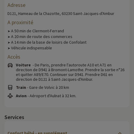
Adresse
D121, Hameau de la Chazotte, 63230 Saint-Jacques-d'Ambur
A proximité
A 50 min de Clermont-Ferrand
➤
A 20 min de route des commerces
➤
A 14 min de la base de loisirs de Confolant
➤
Véhicule indispensable
➤
Accès
Voiture
- De Paris, prendre l'autoroute A10 et A71 en
direction de D941 à Bromont-Lamothe. Prendre la sortie n°26
et quitter A89/E70. Continuer sur D941. Prendre D61 en
direction de D121 à Saint-Jacques-d'Ambur.
Train
- Gare de Volvic à 20 km
Avion
- Aéroport d'Aulnat à 32 km.
Services
Confort bébé
- en supplément