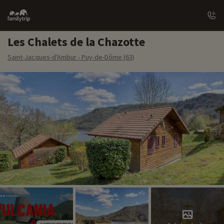
Family
trip
Les Chalets de la Chazotte
Saint-Jacques-d'Ambur - Puy-de-Dôme (63)