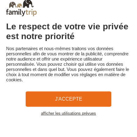
• Annulation entre 30 et 21 jours avant la date de début du séjour :
25% du montant du séjour est conservé
• Annulation entre 20 et 14 jours avant la date de début du séjour :
50% du montant du séjour est conservé
• Annulation entre 13 et 8 jours avant la date de début du séjour :
Le respect de votre vie privée
75% du montant du séjour est conservé
• Annulation de moins de 7 jours avant la date de début du séjour
est notre priorité
ou non présentation : 100% du montant du séjour est conservé
Familytrip vous conseille de souscrire l'assurance annulation de
Nos partenaires et nous-mêmes traitons vos données
son partenaire AREAS Assurances. Souscrivez au moment de la
personnelles afin de vous montrer de la publicité, comprendre
réservation ou dans les 24h suivant votre réservation par
notre audience et offrir une expérience utilisateur
téléphone.
personnalisée. Vous pouvez choisir qui utilise vos données
personnelles et dans quel but. Vous pouvez également faire le
choix à tout moment de modifier vos réglages en matière de
cookies.
Familytrip
© 2026 Familytrip
Qui sommes-nous?
CGV et Charte de Confidentialité
J'ACCEPTE
La Presse parle de nous
Partenaires
FAQ
Blog
Plan du site
afficher les utilisations prévues
Voir les logements
Paiement sécurisé
Réalisé par Sooyoos