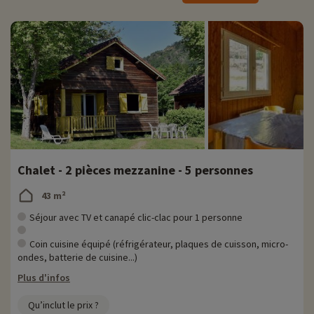
• Base de Loisirs de Confolant
› Située à 10 km
› Parc sportif gonflable
› Parc de jeux pour enfant
› Piscines
› Paddle, canoë pédalos
› Structures gonflables (trampolines, murs d'escalades, parcours
sportif...)
› Trottinettes, mini-golf, kart à pédales...
› Restauration rapide (brasserie, glacier, crêperie)
Chalet - 2 pièces mezzanine - 5 personnes
43 m²
Séjour avec TV et canapé clic-clac pour 1 personne
Coin cuisine équipé (réfrigérateur, plaques de cuisson, micro-
ondes, batterie de cuisine...)
Plus d'infos
Qu’inclut le prix ?