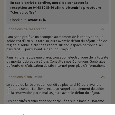
En cas d'arrivée tardive, merci de contacter la
réception au 04 68 30 85 60 afin d'obtenir la procédure
"clés au coffre"
Check out :
avant 10 h.
Conditions de réservation
Familytrip prélève un acompte au moment de la réservation. Le
solde est dû au plus tard 30 jours avant le début du séjour. Afin de
régler le solde le client se rendra sur son espace personnel au
plus tard 30 jours avant le début du séjour.
Familytrip effectue une pré-autorisation électronique de la totalité
du montant de votre séjour. Consultez nos Conditions Générales
de Vente et d'utilisation du site internet pour plus d'informations.
Conditions d’annulation
Le solde de la réservation est dû au plus tard 30 jours avant le
début du séjour. Le client reçoit un rappel de paiement du solde
de la réservation par e-mail 35 jours avant le début du séjour.
Les pénalités d'annulation sont calculées sur la base du barème
suivant :
• Annulation 31 jours ou plus avant la date de début du séjour :
annulation sans frais