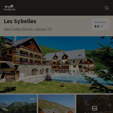
Family
trip
Les Sybelles
Avis clients
9.5
/10
Saint Sorlin d'Arves - Savoie (73)