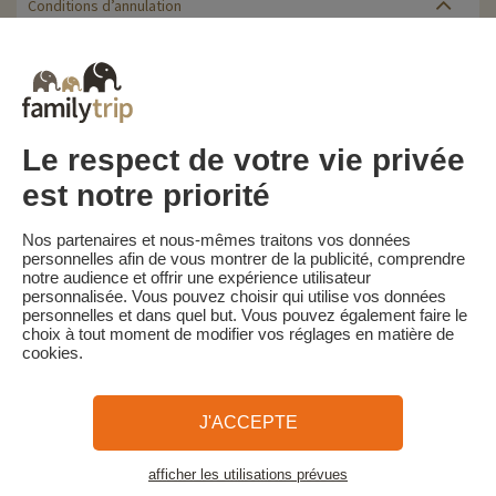
Conditions d’annulation
Le solde de la réservation est dû au plus tard 30 jours avant le
début du séjour. Le client reçoit un rappel de paiement du solde
de la réservation par e-mail 35 jours avant le début du séjour.
Les pénalités d'annulation sont calculées sur la base du barème
suivant :
• Annulation 30 jours ou plus avant la date de début du séjour :
Le respect de votre vie privée
acompte conservé
• Annulation moins de 30 jours avant la date de début du séjour :
est notre priorité
100 % du prix du séjour
Familytrip vous conseille de souscrire l'assurance annulation de
Nos partenaires et nous-mêmes traitons vos données
son partenaire AREAS Assurances. Souscrivez au moment de la
personnelles afin de vous montrer de la publicité, comprendre
réservation ou dans les 24h suivant votre réservation par
notre audience et offrir une expérience utilisateur
téléphone.
personnalisée. Vous pouvez choisir qui utilise vos données
personnelles et dans quel but. Vous pouvez également faire le
choix à tout moment de modifier vos réglages en matière de
cookies.
Familytrip
© 2026 Familytrip
Qui sommes-nous?
CGV et Charte de Confidentialité
J'ACCEPTE
La Presse parle de nous
Partenaires
FAQ
Blog
Plan du site
afficher les utilisations prévues
Voir les logements