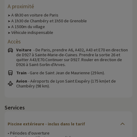
A proximité
A 6h30 en voiture de Paris
➤
A 1h30 de Chambéry et 1h50 de Grenoble
➤
A 1500m du village
➤
Véhicule indispensable
➤
Accès
Voiture
- De Paris, prendre A6, A432, A43 et E70 en direction
de D927 à Sainte-Marie-de-Cuines. Prendre la sortie 26 et
quitter A43/E70.Continuer sur D927. Rouler en direction de
D926 à Saint-Sorlin-d'Arves.
Train
- Gare de Saint Jean de Maurienne (29 km).
Avion
- Aéroports de Lyon Saint Exupéry (175 km)et de
Chambéry (98 km).
Services
Piscine extérieure - inclus dans le tarif
• Périodes d'ouverture