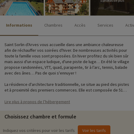
5 photos de plus
Informations
Chambres
Accès
Services
Acti
Saint Sorlin d'Arves vous accueille dans une ambiance chaleureuse
afin de réchauffer vos soirées d'hiver. De nombreuses activités pour
toute la famille vous sont proposées. En hiver profitez du ski bien sûr
mais aussi d'un espace ludique, d'une piste de luge… En été le village
propose randonnées, VTT, quad, parapente, tir à l’arc, tennis, balade
avec des ânes… Pas de quoi s'ennuyer !
La résidence d'architecture traditionnelle, se situe au pied des pistes
et à proximité des premiers commerces. Elle est composée de 51
appartements répartis dans 3 bâtiments sur 3 étages (sans
ascenseur) tous confortablement bien équipés. De la kitchenette à la
Lire plus à propos de l’hébergement
terrasse, les appartements peuvent accueillir jusqu'à 8 personnes.
Les familles nombreuses sont les bienvenues !
Choisissez chambre et formule
Avec Familytrip, venez comme vous êtes ! Et Pour faciliter vos
déplacements une navette est mise à votre disposition et qui
Indiquez vos critères pour voir les tarifs
Voir les tarifs