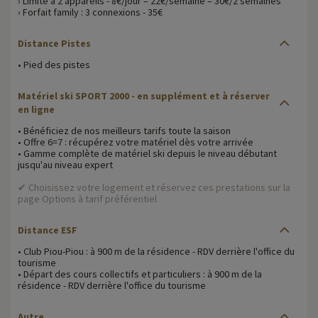
› Limité à 2 appareils - 8€/jour – 22€/semaine – 30€/2 semaines
› Forfait family : 3 connexions - 35€
Distance Pistes
• Pied des pistes
Matériel ski SPORT 2000 - en supplément et à réserver
en ligne
• Bénéficiez de nos meilleurs tarifs toute la saison
• Offre 6=7 : récupérez votre matériel dès votre arrivée
• Gamme complète de matériel ski depuis le niveau débutant
jusqu'au niveau expert
✔ Choisissez votre logement et réservez ces prestations sur la
page Options à tarif préférentiel
Distance ESF
• Club Piou-Piou : à 900 m de la résidence - RDV derrière l'office du
tourisme
• Départ des cours collectifs et particuliers : à 900 m de la
résidence - RDV derrière l'office du tourisme
Autre