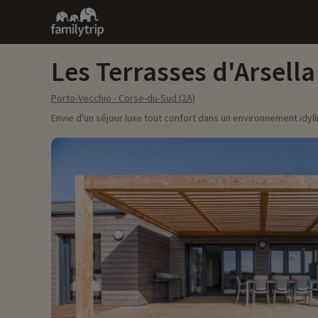
Family
trip
Les Terrasses d'Arsella
Porto-Vecchio - Corse-du-Sud (2A)
Envie d'un séjour luxe tout confort dans un environnement idyll