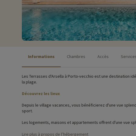
Informations
Chambres
Accès
Service
Les Terrasses d'Arsella à Porto-vecchio est une destination id
la plage.
Découvrez les lieux
Depuis le village vacances, vous bénéficierez d'une vue splendid
sport.
Les logements, maisons et appartements offrent d'une vue spl
Activités famille sur place
Lire plus à propos de l’hébergement