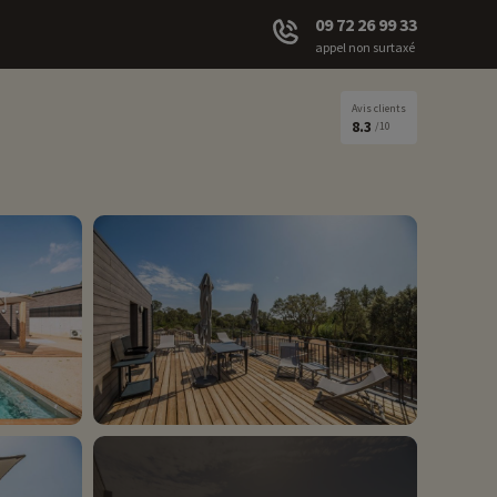
09 72 26 99 33
appel non surtaxé
Avis clients
8.3
/10