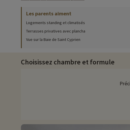
Pour des informations très précises sur les activités à faire s
Les parents aiment
Pour vous rafraîchir, profitez de la piscine extérieure chauff
Logements standing et climatisés
Découvrez la région et activités famille
Terrasses privatives avec plancha
Vue sur la Baie de Saint Cyprien
Pour ceux qui souhaitent découvrir la région, Les Terrasses d'A
hautes façades austères. Découvrez le Parc Aventure de Porto 
d'eucalyptus.
Choisissez chambre et formule
Porto Vecchio offre une multitude d'activités nautiques : paddl
(charcuterie) ou encore le miel du maquis.
Chez Familytrip nous découvrons chaque année de nouvelles act
Préc
remise directement en ligne après avoir choisi votre logemen
Plus d'informations
• Animaux de compagnie acceptés, en supplément
• Résidence gérée par le groupe Pierre & Vacances