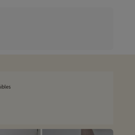
ez ici !
u bassin pour pouvoir vous reposer.
ec son port de plaisance, ses rues étroites et ses maisons aux
'accrobranche pour tous les niveaux situé dans une forêt
s que le brocciu pour les amateurs de fromage, le figatellu
avons déjà négocié des activités, elles sont réservables avec
ibles