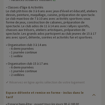
• Classes d'âge & Activités
Le club ptit-boo de 3 à 6 ans avec jeux d'éveil et éducatif, ateliers
dessin, peinture, maquillage, cuisine, préparation de spectacle.
Le club maxi-boo de 7 à 10 ans avec activités sportives sous
forme de jeux, construction de cabanes, préparation de
spectacle. Le club ados de 11 à 14 ans avec rallyes sportifs,
chasses aux trésors, ateliers artistiques, préparation de
spectacle. Les grands ados participent au club jeunes de 15 à 17
ans avec sport, détente, soirées et activités fun et sportives.
• Organisation club 3 à 14 ans
› 6 demi-journées
› 1 journée continue
› 1 veillée
• Organisation club 15 à 17 ans
› 6 demi-journées
› 1 journée continue
› 2 veillées
✔ Réservez en ligne après sélection de votre logement
Espace détente et remise en forme
- inclus dans le
tarif
• Espace bien-être :
ouvert tous les jours 9h à 18h30