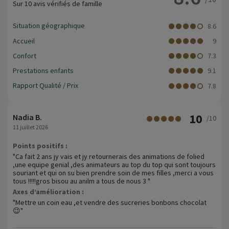
Sur 10 avis vérifiés de famille
Situation géographique
8.6
Accueil
9
Confort
7.3
Prestations enfants
9.1
Rapport Qualité / Prix
7.8
10
Nadia B.
/10
11 juillet 2026
Points positifs :
"Ca fait 2 ans jy vais et jy retournerais des animations de folied
,une equipe genial ,des animateurs au top du top qui sont toujours
souriant et qui on su bien prendre soin de mes filles ,merci a vous
tous !!!!!gros bisou au anilm a tous de nous 3 "
Axes d’amélioration :
"Mettre un coin eau ,et vendre des sucreries bonbons chocolat
😉"