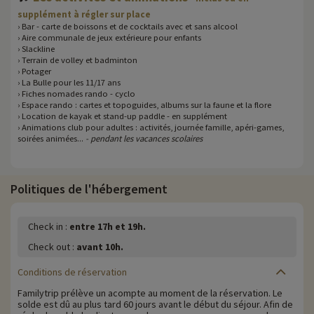
supplément à régler sur place
› Bar - carte de boissons et de cocktails avec et sans alcool
› Aire communale de jeux extérieure pour enfants
› Slackline
› Terrain de volley et badminton
› Potager
› La Bulle pour les 11/17 ans
› Fiches nomades rando - cyclo
› Espace rando : cartes et topoguides, albums sur la faune et la flore
› Location de kayak et stand-up paddle - en supplément
› Animations club pour adultes : activités, journée famille, apéri-games,
soirées animées...
- pendant les vacances scolaires
Politiques de l'hébergement
Check in :
entre 17h et 19h.
Check out :
avant 10h.
Conditions de réservation
Familytrip prélève un acompte au moment de la réservation. Le
solde est dû au plus tard 60 jours avant le début du séjour. Afin de