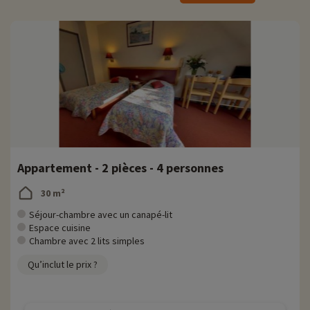
2e étages sans ascenseur.
Activités famille sur place
Pour des informations très précises sur les activités à faire sur place
(date d'ouverture, âge pour les club, contenu du pack bébé...),
cliquez ici !
La piscine intérieure vous permettra de vous offrir un moment de
détente et d'amusement en famille quelque soit la météo. Le sauna
et la salle de remise en forme seront parfaits pour une pause bien-
être pendant les vacances.
Appartement - 2 pièces - 4 personnes
Au club, les petits seront encardés par des animateurs pour faire des
jeux, des activités sportives, des ateliers créatifs… Ils n'auront pas
30 m²
le temps de s'ennuyer ! Les enfants s'amuseront aussi sur l'aire de
jeux et les terrains de sport : volley, badminton, tennis de table et
Séjour-chambre avec un canapé-lit
baby-foot.
Espace cuisine
Chambre avec 2 lits simples
Le restaurant
Qu’inclut le prix ?
Le restaurant situé au cœur du village club avec vue sur le lac, vous
propose des repas sous forme de buffet avec notamment des plats
régionaux. Un espace bébé est à votre disposition avec du matériel