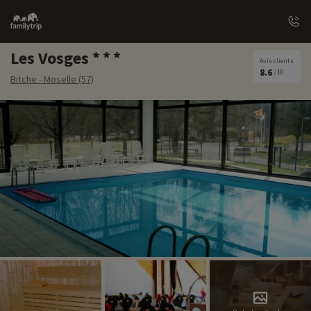
Family
trip
Les Vosges
Avis clients
8.6
/10
Bitche - Moselle (57)