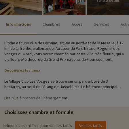
8 photos de plus
Informations
Chambres
Accès
Services
Acti
Bitche est une ville de Lorraine, située au nord-est de la Moselle, à 12
km de la frontière allemande. Au cœur du Parc Naturel Régional des
Vosges du Nord, vous serez charmés par cette ville très fleurie, qui a
d'ailleurs été décorée du Grand Prix national du Fleurissement.
Découvrez les lieux
Le Village Club Les Vosges se trouve sur un parc arboré de 3
hectares, au bord de l'étang de Hasselfurth. Le bâtiment principal
abrite la réception, une piscine intérieure, l'espace animation ainsi
que le restaurant. A l'extérieur vous pourrez profiter d'une aire de
Lire plus à propos de l’hébergement
jeux pour les enfants et d'un terrain de sport.
Choisissez chambre et formule
Dans ce décor verdoyant, vous séjournerez en chalet ou en
appartement. Les chalets individuels sont répartis sur le parc de 3
hectares et les appartements sont situés dans un bâtiment aux 1er et
Indiquez vos critères pour voir les tarifs
Voir les tarifs