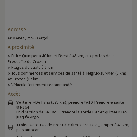
Adresse
Ar Menez, 29560 Argol
A proximité
Entre Quimper à 40 km et Brest à 45 km, aux portes de la
➤
Presqu'île de Crozon
Plages de sable à 5 km
➤
Tous commerces et services de santé à Telgruc-sur-Mer (5 km)
➤
et Crozon (12 km)
Véhicule fortement recommandé
➤
Accès
Voiture
- De Paris (575 km), prendre l'A10. Prendre ensuite
la N164
En direction de Le Faou. Prendre la sortie D42 et quitter N165
jusqu'à Argol.
Train
- Gare TGV de Brest à 50 km. Gare TGV Quimper à 48 km,
puis autocar.