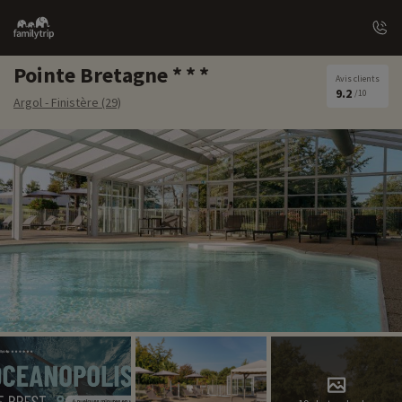
Family
trip
Pointe Bretagne
Avis clients
9.2
/10
Argol - Finistère (29)