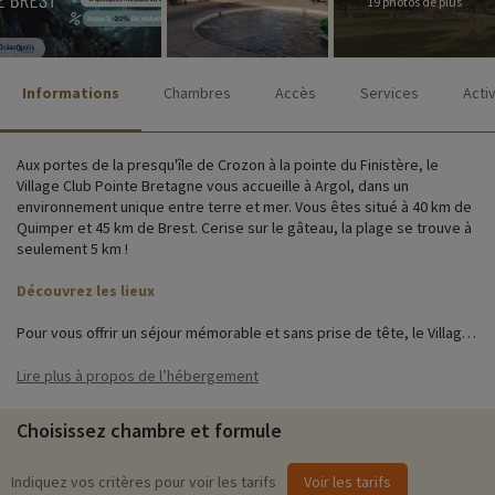
19 photos de plus
Informations
Chambres
Accès
Services
Acti
Aux portes de la presqu'île de Crozon à la pointe du Finistère, le
Village Club Pointe Bretagne vous accueille à Argol, dans un
environnement unique entre terre et mer. Vous êtes situé à 40 km de
Quimper et 45 km de Brest. Cerise sur le gâteau, la plage se trouve à
seulement 5 km !
Découvrez les lieux
Pour vous offrir un séjour mémorable et sans prise de tête, le Village
Club vous propose sur place : une piscine couverte chauffée avec un
bassin enfant, un parking, l'accès wifi, une laverie, un service de
Lire plus à propos de l’hébergement
location de vélos, ainsi que de nombreuses activités et animations
pour petits et grands !
Choisissez chambre et formule
Le Village Club est composé de locations de vacances réparties sur
un site agréable et boisé. Toutes confortables et entièrement
Indiquez vos critères pour voir les tarifs
Voir les tarifs