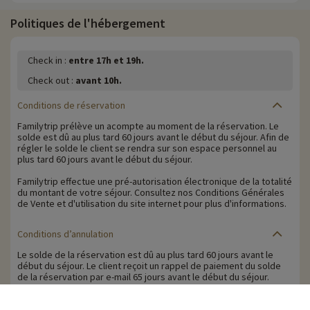
Politiques de l'hébergement
Check in :
entre 17h et 19h.
Check out :
avant 10h.
Conditions de réservation
Familytrip prélève un acompte au moment de la réservation. Le
solde est dû au plus tard 60 jours avant le début du séjour. Afin de
régler le solde le client se rendra sur son espace personnel au
plus tard 60 jours avant le début du séjour.
Familytrip effectue une pré-autorisation électronique de la totalité
du montant de votre séjour. Consultez nos Conditions Générales
de Vente et d'utilisation du site internet pour plus d'informations.
Conditions d’annulation
Le solde de la réservation est dû au plus tard 60 jours avant le
début du séjour. Le client reçoit un rappel de paiement du solde
de la réservation par e-mail 65 jours avant le début du séjour.
Les pénalités d'annulation sont calculées sur la base du barème
suivant :