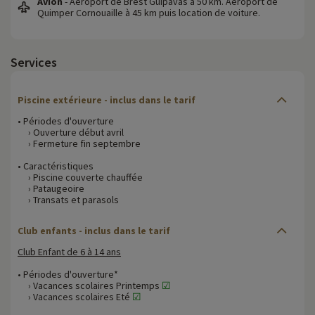
Avion
- Aéroport de Brest Guipavas à 50 km. Aéroport de
Quimper Cornouaille à 45 km puis location de voiture.
Services
Piscine extérieure - inclus dans le tarif
• Périodes d'ouverture
› Ouverture début avril
› Fermeture fin septembre
• Caractéristiques
› Piscine couverte chauffée
› Pataugeoire
› Transats et parasols
Club enfants - inclus dans le tarif
Club Enfant de 6 à 14 ans
• Périodes d'ouverture*
› Vacances scolaires Printemps
☑
› Vacances scolaires Eté
☑