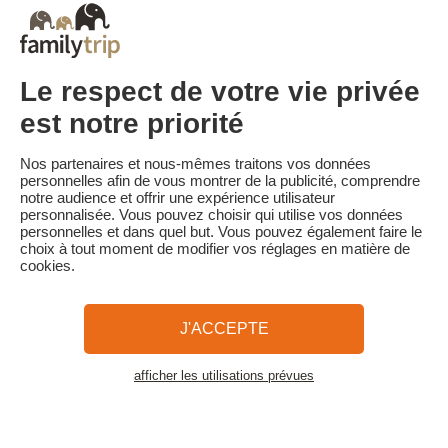
• Annulation 60 jours ou plus avant la date de début du séjour :
acompte conservé
• Annulation moins de 60 jours avant la date de début du séjour :
100 % du prix du séjour
Le respect de votre vie privée
Familytrip vous conseille de souscrire l'assurance annulation de
son partenaire AREAS Assurances. Souscrivez au moment de la
est notre priorité
réservation ou dans les 24h suivant votre réservation par
téléphone.
Nos partenaires et nous-mêmes traitons vos données
Pour les clients bénéficiant d’une aide VACAF, en cas d’annulation,
personnelles afin de vous montrer de la publicité, comprendre
VACAF retire son aide et et les pénalités d’annulation ci-dessus
notre audience et offrir une expérience utilisateur
s'appliquent sur la totalité du montant séjour.
personnalisée. Vous pouvez choisir qui utilise vos données
personnelles et dans quel but. Vous pouvez également faire le
choix à tout moment de modifier vos réglages en matière de
cookies.
Familytrip
© 2026 Familytrip
Qui sommes-nous?
CGV et Charte de Confidentialité
J'ACCEPTE
La Presse parle de nous
Partenaires
FAQ
Blog
Plan du site
afficher les utilisations prévues
Voir les logements
Paiement sécurisé
Réalisé par Sooyoos