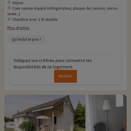
Chez Familytrip nous découvrons chaque année de nouvelles
Séjour
activités famille à proximité de nos hébergements : zoo, aquarium...Si
Coin cuisine équipé (réfrigérateur, plaque de cuisson, micro-
nous avons déjà négocié des activités, elles sont réservables avec
onde...)
remise directement en ligne après avoir choisi votre logement et
Chambre avec 1 lit double
vous pouvez les découvrir
en cliquant ici !
Plus d'infos
Plus d'informations
Qu’inclut le prix ?
• Animaux de compagnie acceptés, en supplément
• Personnes à mobilité réduite accompagnement obligatoire
Indiquez vos critères pour connaitre les
disponibilités de ce logement
Modifier