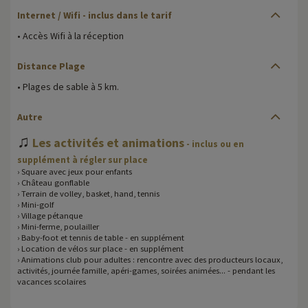
Internet / Wifi - inclus dans le tarif
• Accès Wifi à la réception
Distance Plage
• Plages de sable à 5 km.
Autre
♫
Les activités et animations
- inclus ou en
supplément à régler sur place
› Square avec jeux pour enfants
› Château gonflable
› Terrain de volley, basket, hand, tennis
› Mini-golf
› Village pétanque
› Mini-ferme, poulailler
› Baby-foot et tennis de table - en supplément
› Location de vélos sur place - en supplément
› Animations club pour adultes : rencontre avec des producteurs locaux,
activités, journée famille, apéri-games, soirées animées... - pendant les
vacances scolaires