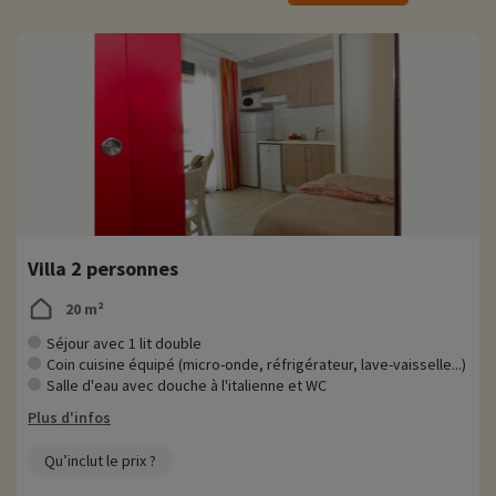
équipées d'une cuisine ainsi que d'une terrasse. Pour votre bébé, il
est possible de rajouter un lit adapté, sur demande lors de votre
réservation.
Activités famille sur place
Pour des informations très précises sur les activités à faire sur place
(date d'ouverture, âge pour les club, contenu du pack bébé...),
cliquez ici !
En ce qui concerne les activités, comme indiqué plus haut, vous aurez
la possibilité de vous rafraichir dans la piscine municipale située à 100
m du village club. Vous y trouverez un bassin de nage, un bassin
Villa 2 personnes
ludique ainsi qu'une pataugeoire pour que les plus jeunes puissent
barboter en toute sécurité.
20 m²
Sur place vous aurez également accès au terrain de volley, de
Séjour avec 1 lit double
pétanque, au parcours de santé, au mini-golf et les petits pourront
Coin cuisine équipé (micro-onde, réfrigérateur, lave-vaisselle...)
s'amuser à l'aire de jeux ainsi qu'à la ludothèque. Pour celles et ceux
Salle d'eau avec douche à l'italienne et WC
qui aiment la lecture, une bibliothèque est à votre disposition. Si vous
Plus d'infos
souhaitez découvrir les environs et passer un bon moment en famille,
n'hésitez pas à louer vélos, paddle ou canoë !
Qu’inclut le prix ?
Pour les enfants et ados de 3 à 17 ans, rendez-vous au club enfant,