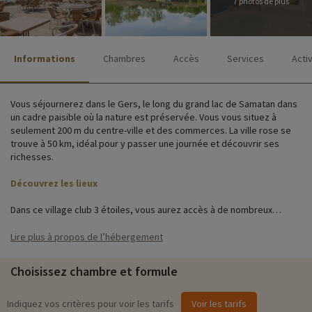
7 photos de plus
Informations
Chambres
Accès
Services
Acti
Vous séjournerez dans le Gers, le long du grand lac de Samatan dans
un cadre paisible où la nature est préservée. Vous vous situez à
seulement 200 m du centre-ville et des commerces. La ville rose se
trouve à 50 km, idéal pour y passer une journée et découvrir ses
richesses.
Découvrez les lieux
Dans ce village club 3 étoiles, vous aurez accès à de nombreux
services et équipements qui satisferont toute la famille. Vous aurez
accès à la piscine municipale située à 100 m du village, un parking,
Lire plus à propos de l’hébergement
l'accès wifi pour rester connecté, une laverie, un service de location
de vélos, une bibliothèque ainsi qu'un large choix d'activités pour
Choisissez chambre et formule
tous les âges et tous les goûts.
Le village club est composé de 29 villas de 2 à 5 personnes toutes
Indiquez vos critères pour voir les tarifs
Voir les tarifs