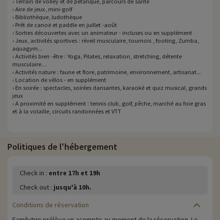
› Terrain de volley et de pétanque, parcours de santé
› Aire de jeux, mini-golf
› Bibliothèque, ludothèque
› Prêt de canoë et paddle en juillet -août
› Sorties découvertes avec un animateur - incluses ou en supplément
› Jeux, activités sportives : réveil musculaire, tournois , footing, Zumba,
aquagym...
› Activités bien -être : Yoga, Pilates, relaxation, stretching, détente
musculaire…
› Activités nature : faune et flore, patrimoine, environnement, artisanat...
› Location de vélos - en supplément
› En soirée : spectacles, soirées dansantes, karaoké et quiz musical, grands
jeux
› A proximité en supplément : tennis club, golf, pêche, marché au foie gras
et à la volaille, circuits randonnées et VTT
Politiques de l'hébergement
Check in :
entre 17h et 19h
Check out :
jusqu'à 10h.
Conditions de réservation
Familytrip prélève un acompte au moment de la réservation. Le