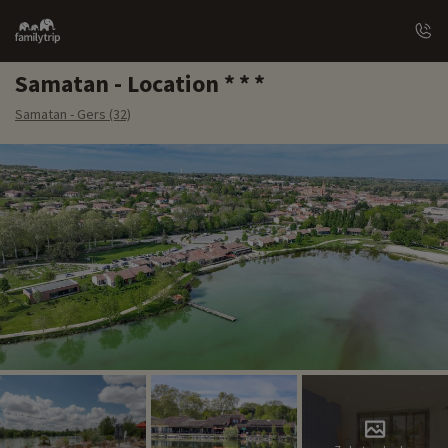
Family
trip
Samatan - Location
Samatan - Gers (32)