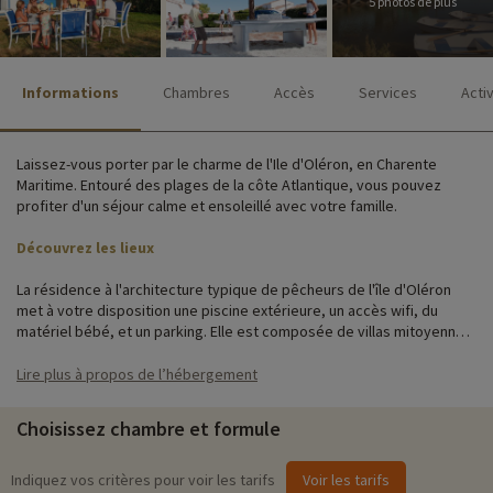
5 photos de plus
Informations
Chambres
Accès
Services
Acti
Laissez-vous porter par le charme de l'Ile d'Oléron, en Charente
Maritime. Entouré des plages de la côte Atlantique, vous pouvez
profiter d'un séjour calme et ensoleillé avec votre famille.
Découvrez les lieux
La résidence à l'architecture typique de pêcheurs de l'île d'Oléron
met à votre disposition une piscine extérieure, un accès wifi, du
matériel bébé, et un parking. Elle est composée de villas mitoyennes.
Les hébergements peuvent accueillir les familles de 2 à 8 personnes,
l'idéal pour des vacances familles nombreuses. Parfaitement équipés
Lire plus à propos de l’hébergement
et spacieux, ils vous procurent tout le confort nécessaire pour des
vacances réussies.
Choisissez chambre et formule
Activités famille sur place
Indiquez vos critères pour voir les tarifs
Voir les tarifs