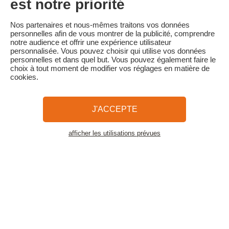
est notre priorité
100 % du prix du séjour
Familytrip vous conseille de souscrire l'assurance annulation de
Nos partenaires et nous-mêmes traitons vos données
son partenaire Areas Assurances. Souscrivez au moment de la
personnelles afin de vous montrer de la publicité, comprendre
réservation ou dans les 24h suivant votre réservation par
notre audience et offrir une expérience utilisateur
téléphone.
personnalisée. Vous pouvez choisir qui utilise vos données
personnelles et dans quel but. Vous pouvez également faire le
choix à tout moment de modifier vos réglages en matière de
cookies.
Familytrip
© 2026 Familytrip
Qui sommes-nous?
CGV et Charte de Confidentialité
J'ACCEPTE
La Presse parle de nous
Partenaires
FAQ
Blog
Plan du site
afficher les utilisations prévues
Voir les logements
Paiement sécurisé
Réalisé par Sooyoos
Appelez-nous au
Besoin d’aide ?
09 72 26 99 33