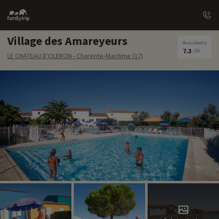
Family
trip
Village des Amareyeurs
Avis clients
7.3
/10
LE CHATEAU D'OLERON - Charente-Maritime (17)