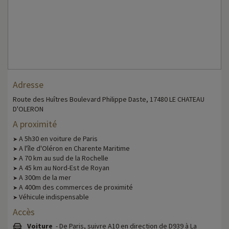
Adresse
Route des Huîtres Boulevard Philippe Daste, 17480 LE CHATEAU
D'OLERON
A proximité
A 5h30 en voiture de Paris
➤
A l'île d'Oléron en Charente Maritime
➤
A 70 km au sud de la Rochelle
➤
A 45 km au Nord-Est de Royan
➤
A 300m de la mer
➤
A 400m des commerces de proximité
➤
Véhicule indispensable
➤
Accès
Voiture
- De Paris, suivre A10 en direction de D939 à La