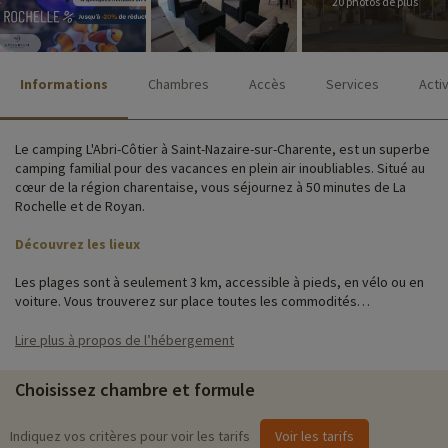
20 photos de plus
Informations
Chambres
Accès
Services
Acti
Le camping L'Abri-Côtier à Saint-Nazaire-sur-Charente, est un superbe
camping familial pour des vacances en plein air inoubliables. Situé au
cœur de la région charentaise, vous séjournez à 50 minutes de La
Rochelle et de Royan.
Découvrez les lieux
Les plages sont à seulement 3 km, accessible à pieds, en vélo ou en
voiture. Vous trouverez sur place toutes les commodités
nécessaires pour rendre votre séjour agréable : restaurant, piscine,
club enfants, parking, accès wifi…
Lire plus à propos de l’hébergement
Les logements à L'Abri Côtier sont conçus pour offrir le parfait
Choisissez chambre et formule
équilibre entre confort et immersion dans la nature quel que soit le
choix d'hébergement : tentes, mobil-homes ou chalets. Chaque
option d'hébergement est pensée pour répondre aux besoins divers
Indiquez vos critères pour voir les tarifs
Voir les tarifs