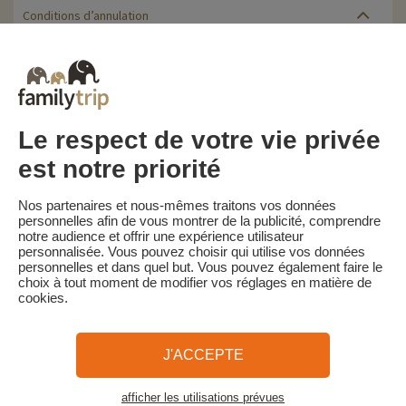
Conditions d’annulation
Le solde de la réservation est dû au plus tard 30 jours avant le
début du séjour. Le client reçoit un rappel de paiement du solde
de la réservation par e-mail 35 jours avant le début du séjour.
Les pénalités d'annulation sont calculées sur la base du barème
suivant :
• Annulation 30 jours ou plus avant la date de début du séjour :
Le respect de votre vie privée
acompte conservé
• Annulation moins de 30 jours avant la date de début du séjour :
est notre priorité
100 % du prix du séjour conservé
Familytrip vous conseille de souscrire l'assurance annulation de
Nos partenaires et nous-mêmes traitons vos données
son partenaire AREAS Assurances. Souscrivez au moment de la
personnelles afin de vous montrer de la publicité, comprendre
réservation ou dans les 24h suivant votre réservation par
notre audience et offrir une expérience utilisateur
téléphone.
personnalisée. Vous pouvez choisir qui utilise vos données
personnelles et dans quel but. Vous pouvez également faire le
choix à tout moment de modifier vos réglages en matière de
cookies.
Familytrip
© 2026 Familytrip
Qui sommes-nous?
CGV et Charte de Confidentialité
J'ACCEPTE
La Presse parle de nous
Partenaires
FAQ
Blog
Plan du site
afficher les utilisations prévues