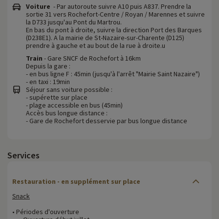
Voiture
- Par autoroute suivre A10 puis A837. Prendre la
sortie 31 vers Rochefort-Centre / Royan / Marennes et suivre
la D733 jusqu'au Pont du Martrou.
En bas du pont à droite, suivre la direction Port des Barques
(D238E1). A la mairie de St-Nazaire-sur-Charente (D125)
prendre à gauche et au bout de la rue à droite.u
Train
- Gare SNCF de Rochefort à 16km
Depuis la gare :
- en bus ligne F : 45min (jusqu'à l'arrêt "Mairie Saint Nazaire")
- en taxi : 19min
Séjour sans voiture possible :
- supérette sur place
- plage accessible en bus (45min)
Accès bus longue distance :
- Gare de Rochefort desservie par bus longue distance
Services
Restauration - en supplément sur place
Snack
• Périodes d'ouverture