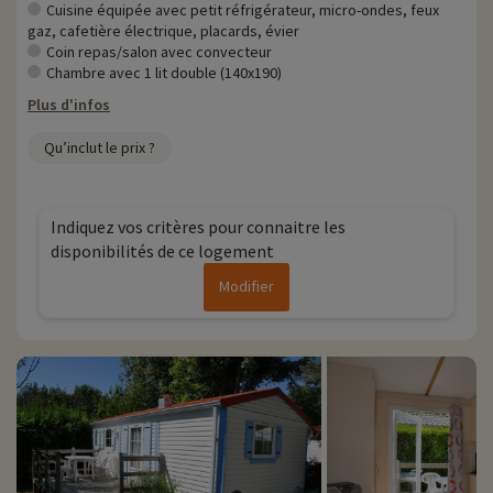
remise directement en ligne après avoir choisi votre logement et
Cuisine équipée avec petit réfrigérateur, micro-ondes, feux
vous pouvez les découvrir
en cliquant ici !
gaz, cafetière électrique, placards, évier
Coin repas/salon avec convecteur
Plus d'informations
Chambre avec 1 lit double (140x190)
Plus d'infos
• Animaux de compagnie acceptés, en supplément
• Personnes à mobilité réduite, accompagnement obligatoire
Qu’inclut le prix ?
Indiquez vos critères pour connaitre les
disponibilités de ce logement
Modifier