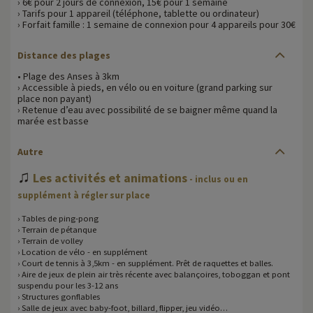
› 6€ pour 2 jours de connexion, 15€ pour 1 semaine
› Tarifs pour 1 appareil (téléphone, tablette ou ordinateur)
› Forfait famille : 1 semaine de connexion pour 4 appareils pour 30€
Distance des plages
• Plage des Anses à 3km
› Accessible à pieds, en vélo ou en voiture (grand parking sur
place non payant)
› Retenue d’eau avec possibilité de se baigner même quand la
marée est basse
Autre
♫
Les activités et animations
- inclus ou en
supplément à régler sur place
› Tables de ping-pong
› Terrain de pétanque
› Terrain de volley
› Location de vélo - en supplément
› Court de tennis à 3,5km - en supplément. Prêt de raquettes et balles.
› Aire de jeux de plein air très récente avec balançoires, toboggan et pont
suspendu pour les 3-12 ans
› Structures gonflables
› Salle de jeux avec baby-foot, billard, flipper, jeu vidéo…