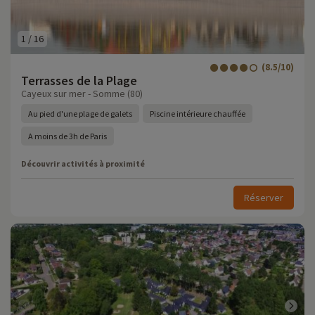
1
/
16
(8.5/10)
Terrasses de la Plage
Cayeux sur mer - Somme (80)
Au pied d'une plage de galets
Piscine intérieure chauffée
A moins de 3h de Paris
Découvrir activités à proximité
Réserver