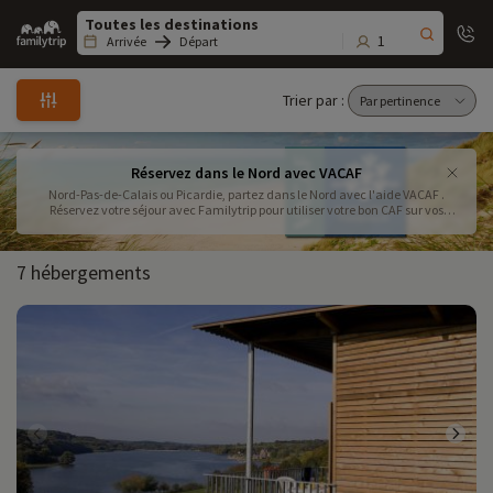
Family
trip
1
Arrivée
Départ
Trier par :
Réservez dans le Nord avec VACAF
Nord-Pas-de-Calais ou Picardie, partez dans le Nord avec l'aide VACAF .
Réservez votre séjour avec Familytrip pour utiliser votre bon CAF sur vos
prochaines vacances en famille
7 hébergements