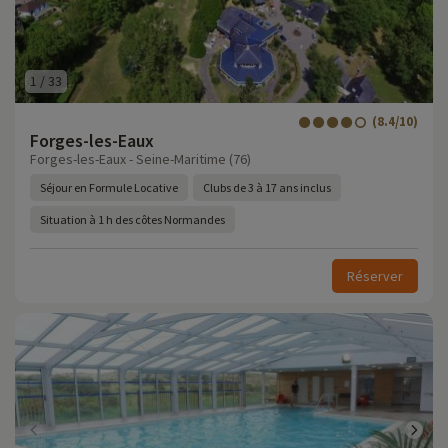
1
/
33
(8.4/10)
Forges-les-Eaux
Forges-les-Eaux - Seine-Maritime (76)
Séjour en Formule Locative
Clubs de 3 à 17 ans inclus
Situation à 1 h des côtes Normandes
Réserver