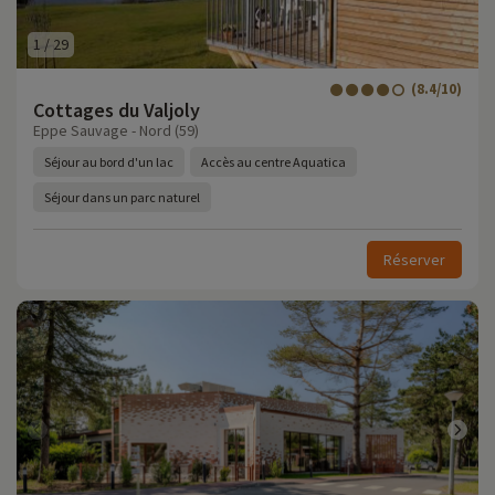
1
/
29
(8.4/10)
Cottages du Valjoly
Eppe Sauvage - Nord (59)
Séjour au bord d'un lac
Accès au centre Aquatica
Séjour dans un parc naturel
Réserver