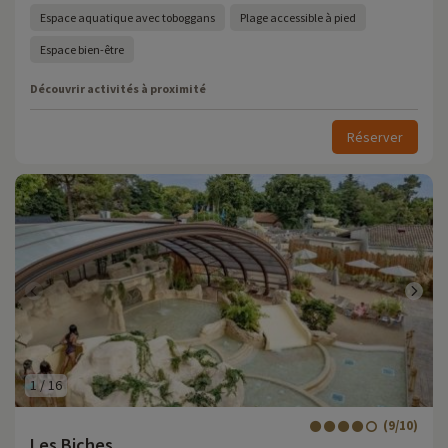
Espace aquatique avec toboggans
Plage accessible à pied
Espace bien-être
Découvrir activités à proximité
Réserver
1
/
16
(9/10)
Les Biches