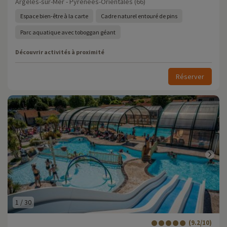
Argelès-sur-Mer - Pyrénées-Orientales (66)
Espace bien-être à la carte
Cadre naturel entouré de pins
Parc aquatique avec toboggan géant
Découvrir activités à proximité
Réserver
1
/
30
(9.2/10)