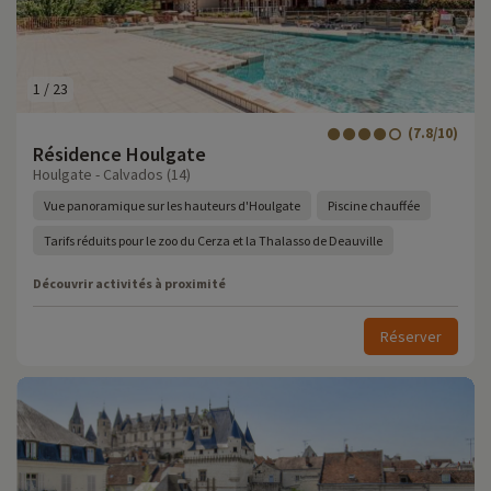
1
/
23
(7.8/10)
Résidence Houlgate
Houlgate - Calvados (14)
Vue panoramique sur les hauteurs d'Houlgate
Piscine chauffée
Tarifs réduits pour le zoo du Cerza et la Thalasso de Deauville
Découvrir activités à proximité
Réserver