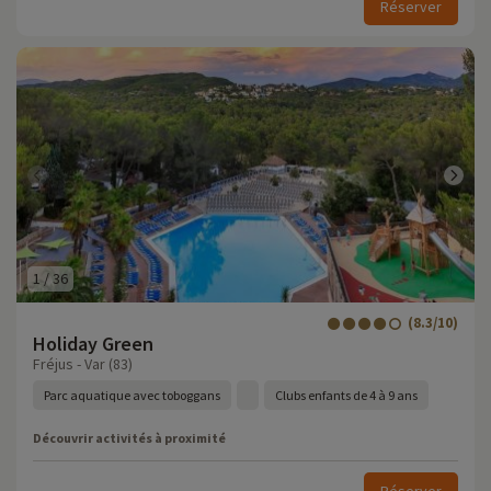
Réserver
1
/
36
(8.3/10)
Holiday Green
Fréjus - Var (83)
Parc aquatique avec toboggans
Clubs enfants de 4 à 9 ans
Découvrir activités à proximité