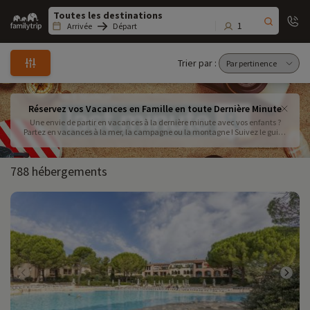
Family
trip
1
Arrivée
Départ
Trier par :
Réservez vos Vacances en Famille en toute Dernière Minute
Une envie de partir en vacances à la dernière minute avec vos enfants ?
Partez en vacances à la mer, la campagne ou la montagne ! Suivez le guide
pour vos prochaines vacances en famille à la dernière minute partout en
France, près de 720 destinations vous attendent
788 hébergements