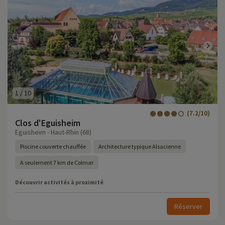
1
/
10
(7.2/10)
Clos d'Eguisheim
Eguisheim - Haut-Rhin (68)
Piscine couverte chauffée
Architecture typique Alsacienne
A seulement 7 km de Colmar
Découvrir activités à proximité
Réserver