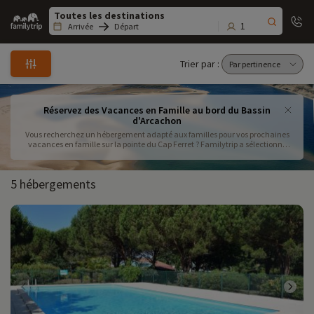
Family
trip
1
Arrivée
Départ
Trier par :
Réservez des Vacances en Famille au bord du Bassin
d'Arcachon
Vous recherchez un hébergement adapté aux familles pour vos prochaines
vacances en famille sur la pointe du Cap Ferret ? Familytrip a sélectionné
pour vous les meilleures résidences de tourisme adaptées à toutes les
familles et à tous les budgets. Séjour luxe, haut de gamme ou pas cher, en
location ou avec les repas inclus dans votre forfait,... trouvez le lieu parfais
5 hébergements
pour vos prochaines vacances avec les enfants aux couleurs du bassin
d'Arcachon