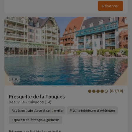
Réserver
1
/
30
(8.7/10)
Presqu'Ile de la Touques
Deauville - Calvados (14)
Accès en train plage et centre ville
Piscine intérieure et extérieure
Espace bien-être Spa Algotherm
Découvrir activités à proximité