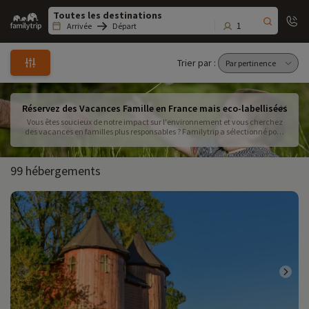
Family
trip
1
Arrivée
Départ
Trier par :
Réservez des Vacances Famille en France mais eco-labellisées
Vous êtes soucieux de notre impact sur l'environnement et vous cherchez
des vacances en familles plus responsables ? Familytrip a sélectionné pour
vous des hébergements adaptés aux familles et engagés dans une
démarche pour un tourisme plus durable. Partout en France, que ce soit à la
mer, à la campagne ou en montagne, nos partenaires sélectionnés sont
99 hébergements
engagés auprès de labels environnementaux parmi les plus reconnus tels
que La Clef Verte ou encore l'Ecolabel Européen. Allier les plaisirs des
vacances en famille avec la protection de l'environnement n'a jamais été
aussi facile !