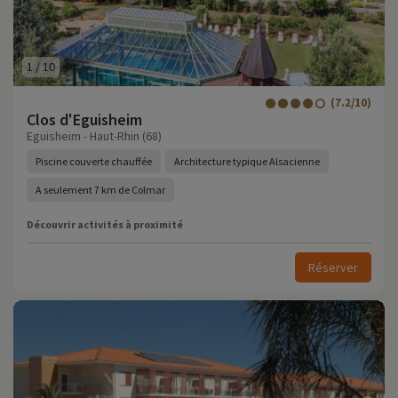
1
/
10
(7.2/10)
Clos d'Eguisheim
Eguisheim - Haut-Rhin (68)
Piscine couverte chauffée
Architecture typique Alsacienne
A seulement 7 km de Colmar
Découvrir activités à proximité
Réserver