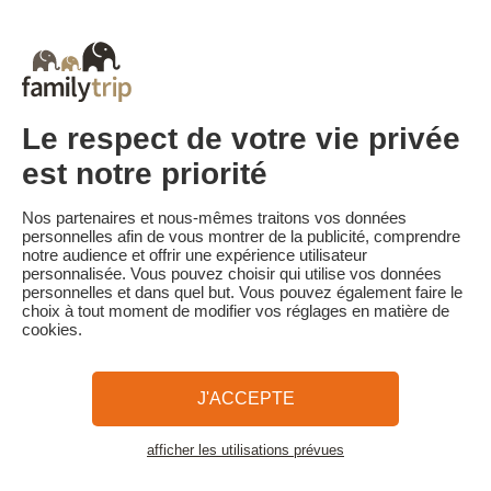
Tous Nos Week-ends en Famille
Vacances Dernière Minute en France
Court séjour de dernière minute
Toutes Nos Vacances en Famille en France
Court séjour Insolite
Vacances en camping en France
Destinations
Vacances au Ski en France
Le respect de votre vie privée
est notre priorité
Familytrip
© 2026 Familytrip
Nos partenaires et nous-mêmes traitons vos données
Qui sommes-nous?
CGV et Charte de Confidentialité
personnelles afin de vous montrer de la publicité, comprendre
notre audience et offrir une expérience utilisateur
La Presse parle de nous
Partenaires
FAQ
Blog
Plan du site
personnalisée. Vous pouvez choisir qui utilise vos données
personnelles et dans quel but. Vous pouvez également faire le
choix à tout moment de modifier vos réglages en matière de
Paiement sécurisé
Réalisé par Sooyoos
cookies.
Appelez-nous au
Besoin d’aide ?
J'ACCEPTE
09 72 26 99 33
afficher les utilisations prévues
Voir la carte