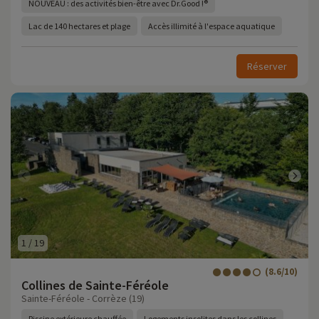
NOUVEAU : des activités bien-être avec Dr.Good !®
Lac de 140 hectares et plage
Accès illimité à l'espace aquatique
Réserver
1
/
19
(8.6/10)
Collines de Sainte-Féréole
Sainte-Féréole - Corrèze (19)
Piscine extérieure chauffée
Logements insolites dans les collines