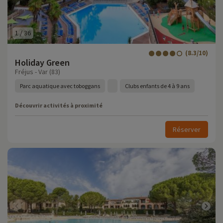
1
/
36
(8.3/10)
Holiday Green
Fréjus - Var (83)
Parc aquatique avec toboggans
Clubs enfants de 4 à 9 ans
Découvrir activités à proximité
Réserver