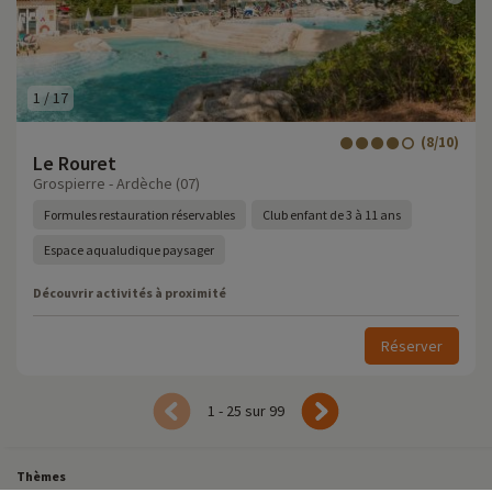
1
/
17
(8/10)
Le Rouret
Grospierre - Ardèche (07)
Formules restauration réservables
Club enfant de 3 à 11 ans
Espace aqualudique paysager
Découvrir activités à proximité
Réserver
1 - 25 sur 99
Thèmes