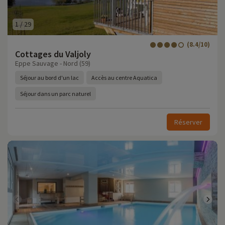
1
/
29
(8.4/10)
Cottages du Valjoly
Eppe Sauvage - Nord (59)
Séjour au bord d'un lac
Accès au centre Aquatica
Séjour dans un parc naturel
Réserver