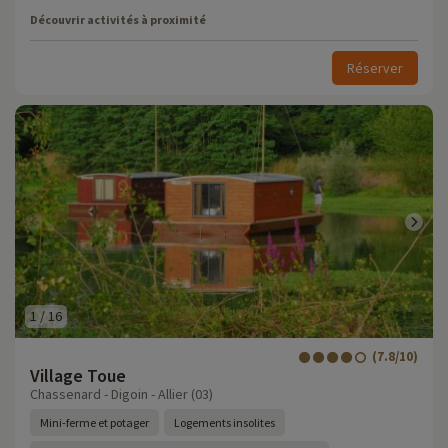
Découvrir activités à proximité
Réserver
1
/
16
(7.8/10)
Village Toue
Chassenard - Digoin - Allier (03)
Mini-ferme et potager
Logements insolites