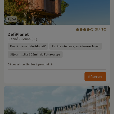
1
/
54
(8.4/10)
DefiPlanet
Dienné - Vienne (86)
Parc à thème ludo-éducatif
Piscine intérieure, extérieure et lagon
Séjour insolite à 25min du Futuroscope
Découvrir activités à proximité
Réserver