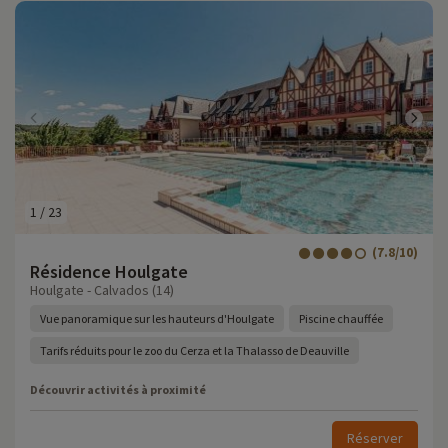
1
/
23
(7.8/10)
Résidence Houlgate
Houlgate - Calvados (14)
Vue panoramique sur les hauteurs d'Houlgate
Piscine chauffée
Tarifs réduits pour le zoo du Cerza et la Thalasso de Deauville
Découvrir activités à proximité
Réserver