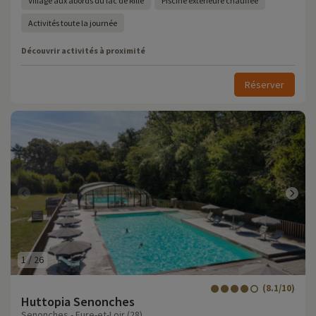
Village aux abords du lac de Rillé
Piscine extérieure chauffée
Activités toute la journée
Découvrir activités à proximité
Réserver
1
/
26
(8.1/10)
Huttopia Senonches
Senonches - Eure-et-Loir (28)