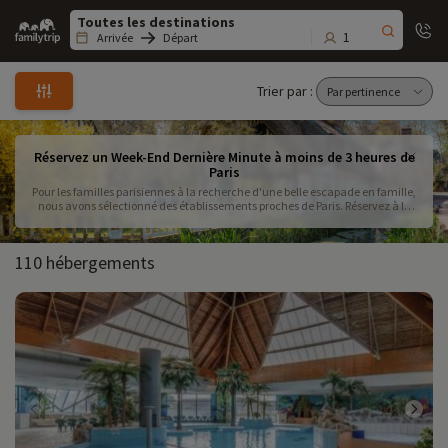
Family
trip
1
Arrivée
Départ
Trier par :
Réservez un Week-End Dernière Minute à moins de 3 heures de
Paris
Pour les familles parisiennes à la recherche d'une belle escapade en famille,
nous avons sélectionné des établissements proches de Paris. Réservez à la
dernière minute nos week-ends en famille à moins de 3 heures de Paris, dès
le week-end prochain.
110 hébergements