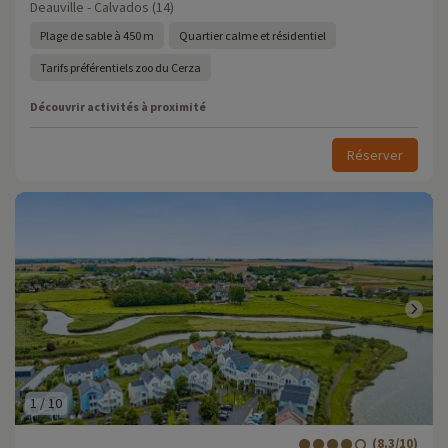
Deauville - Calvados (14)
Plage de sable à 450 m
Quartier calme et résidentiel
Tarifs préférentiels zoo du Cerza
Découvrir activités à proximité
Réserver
1
/
10
(8.3/10)