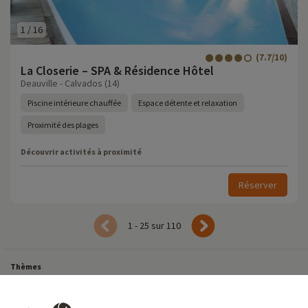
1
/
16
(7.7/10)
La Closerie – SPA & Résidence Hôtel
Deauville - Calvados (14)
Piscine intérieure chauffée
Espace détente et relaxation
Proximité des plages
Découvrir activités à proximité
Réserver
1 - 25 sur 110
Thèmes
Tous Nos Week-ends en Famille
Vacances Dernière Minute en France
Court séjour de dernière minute
Toutes Nos Vacances en Famille en France