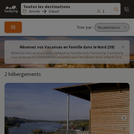
Family
trip
1
Arrivée
Départ
Trier par :
Réservez vos Vacances en Famille dans le Nord (59)
Réservez vos vacances dans le Nord en famille avec Familytrip. Familytrip
vous propose des destinations adaptées pour les séjours avec enfants avec
activités que vous ajoutez en fonction de vos envies . Le Nord c'est facile
c'est tout au nord et c'est très joli !
2 hébergements