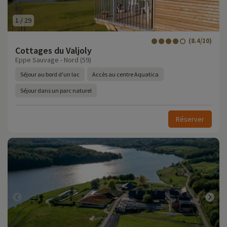
1
/
29
(8.4/10)
Cottages du Valjoly
Eppe Sauvage - Nord (59)
Séjour au bord d'un lac
Accès au centre Aquatica
Séjour dans un parc naturel
Réserver