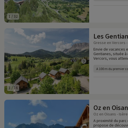
1
/
32
Les Gentia
Gresse en Vercors - 
Envie de vacances e
Gentianes, située à 
Vercors, vous attend
A 100 m du premier 
1
/
16
Oz en Oisan
Oz en Oisans - Isère
A proximité du parc 
propose de découvri