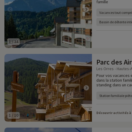
famille
Vacances tout compri
Bassin de détente int
1
/
34
Parc des Air
Les Orres - Hautes-A
Pour vos vacances en
dans la station fam
standing dans un ca
Station familiale pié
Découvrir activités à
1
/
10