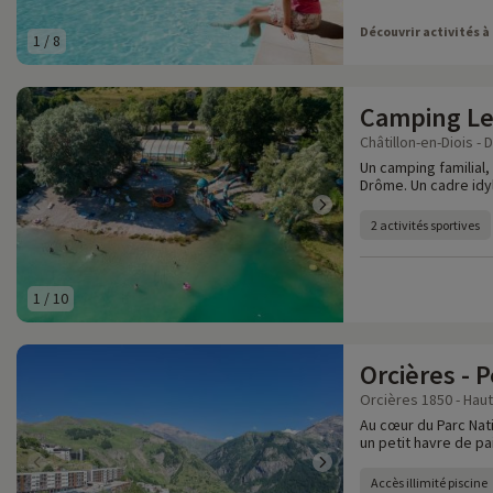
Découvrir activités à
1
/
8
Camping Le
Châtillon-en-Diois - 
Un camping familial
Drôme. Un cadre idyl
2 activités sportives
1
/
10
Orcières - 
Orcières 1850 - Haut
Au cœur du Parc Nati
un petit havre de pa
Accès illimité piscine