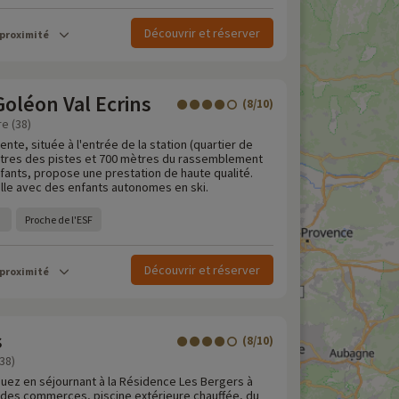
Découvrir et réserver
 proximité
oléon Val Ecrins
(8/10)
re (38)
nte, située à l'entrée de la station (quartier de
mètres des pistes et 700 mètres du rassemblement
nfants, propose une prestation de haute qualité.
ille avec des enfants autonomes en ski.
Proche de l'ESF
Découvrir et réserver
 proximité
s
(8/10)
38)
Huez en séjournant à la Résidence Les Bergers à
 des commerces, piscine extérieure chauffée, du