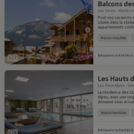
Balcons des
Les Orres - Hautes-A
Pour vos vacances en
située dans la stati
appartements confor
Piscine chauffée
Découvrir activités à
1
/
7
Les Hauts d
Les Deux Alpes - Isè
La résidence des Cla
Alpes, avec une neig
domaine vous accueil
Station familiale
Découvrir activités à
1
/
8