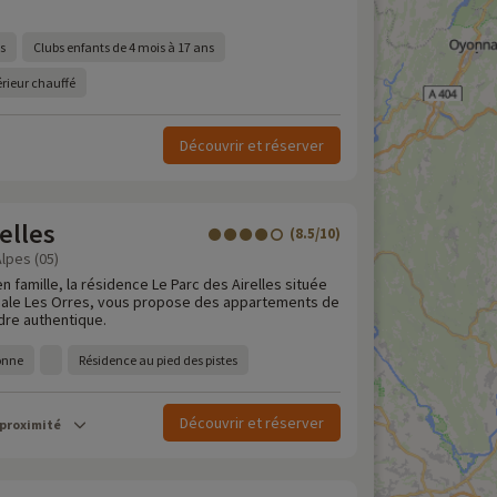
s
Clubs enfants de 4 mois à 17 ans
érieur chauffé
Découvrir et réserver
elles
(8.5/10)
lpes (05)
 famille, la résidence Le Parc des Airelles située
iliale Les Orres, vous propose des appartements de
dre authentique.
tonne
Résidence au pied des pistes
Découvrir et réserver
 proximité