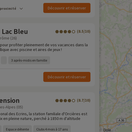
Découvrir et réserver
 proximité
 Lac Bleu
(8.5/10)
Drôme (26)
, pour profiter pleinement de vos vacances dans la
lique avec piscine et aires de jeux !
3 après-midis en famille
Découvrir et réserver
Pension
(8.7/10)
es-Alpes (05)
onal des Ecrins, la station familiale d'Orcières est
ix en pleine nature, perché à 1850 m d'altitude
Espace détente
Clubs 4 mois à 17 ans