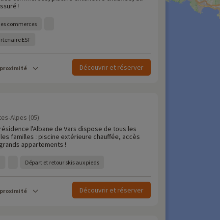
ssuré !
t des commerces
artenaire ESF
Découvrir et réserver
 proximité
tes-Alpes (05)
résidence l'Albane de Vars dispose de tous les
les familles : piscine extérieure chauffée, accès
t grands appartements !
m
Départ et retour skis aux pieds
Découvrir et réserver
 proximité