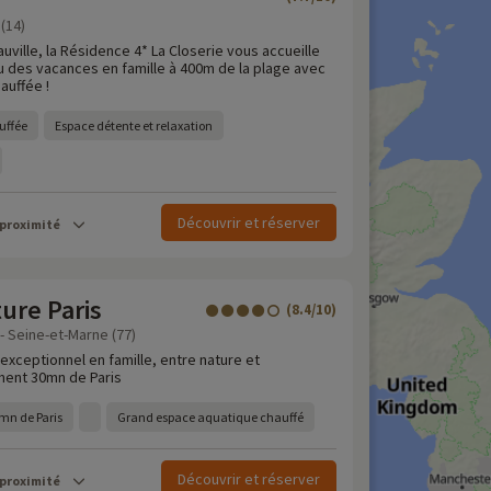
(14)
uville, la Résidence 4* La Closerie vous accueille
 des vacances en famille à 400m de la plage avec
auffée !
uffée
Espace détente et relaxation
Découvrir et réserver
 proximité
ture Paris
(8.4/10)
 - Seine-et-Marne (77)
 exceptionnel en famille, entre nature et
ment 30mn de Paris
mn de Paris
Grand espace aquatique chauffé
Découvrir et réserver
 proximité