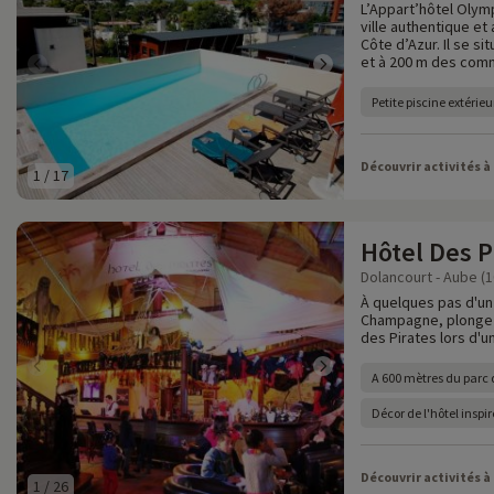
L’Appart’hôtel Olym
ville authentique et
Côte d’Azur. Il se s
et à 200 m des com
Petite piscine extérieu
Découvrir activités à
1
/
17
Hôtel Des P
Dolancourt - Aube (1
À quelques pas d'un 
Champagne, plongez 
des Pirates lors d'un
A 600 mètres du parc 
Décor de l'hôtel inspi
Découvrir activités à
1
/
26