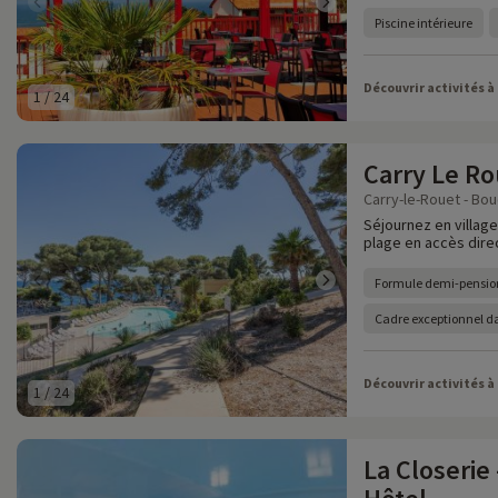
Piscine intérieure
Découvrir activités à
1
/
24
Carry Le Ro
Carry-le-Rouet - Bo
Séjournez en villag
plage en accès dire
Formule demi-pensio
Cadre exceptionnel d
Découvrir activités à
1
/
24
La Closerie