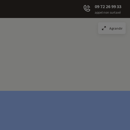
09 72 26 99 33
appel non surtaxé
Agrandir