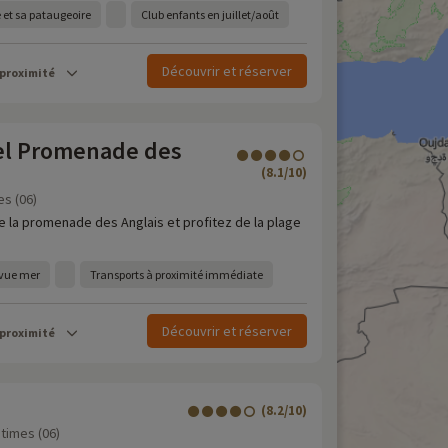
 et sa pataugeoire
Club enfants en juillet/août
Découvrir et réserver
 proximité
el Promenade des
(8.1/10)
es (06)
e la promenade des Anglais et profitez de la plage
 vue mer
Transports à proximité immédiate
Découvrir et réserver
 proximité
(8.2/10)
times (06)