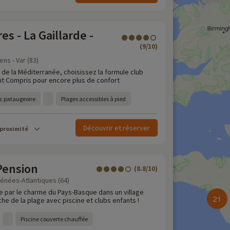
es - La Gaillarde -
(9/10)
ns - Var (83)
 de la Méditerranée, choisissez la formule club
t Compris pour encore plus de confort
ec pataugeoire
Plages accessibles à pied
Découvrir et réserver
 proximité
Pension
(8.8/10)
énées-Atlantiques (64)
e par le charme du Pays-Basque dans un village
21
he de la plage avec piscine et clubs enfants !
Piscine couverte chauffée