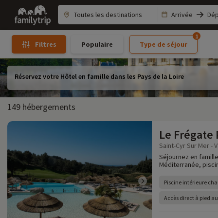
Family
Arrivée
Dép
trip
1
Populaire
Type de séjour
Filtres
Réservez votre Hôtel en famille dans les Pays de la Loire
149 hébergements
Le Frégate
Saint-Cyr Sur Mer - V
Séjournez en famille
Méditerranée, piscine
Piscine intérieure cha
Accès direct à pied a