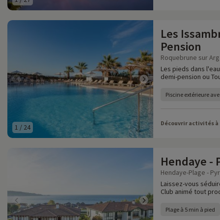
Les Issambr
Pension
Roquebrune sur Arge
Les pieds dans l'eau
demi-pension ou Tou
Piscine extérieure av
Découvrir activités à
1
/
24
Hendaye - 
Hendaye-Plage - Pyr
Laissez-vous séduir
Club animé tout proc
Plage à 5 min à pied