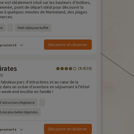
pe est idéalement situé sur les hauteurs d’Antibes,
 animée, point de départ idéal pour découvrir la
itue à quelques minutes de Marineland, des plages
merces.
re
Petit déjeuner buffet
Découvrir et réserver
 proximité
irates
(8.8/10)
0)
fabuleux parc d'attractions et au cœur de la
dans un océan d'aventure en séjournant à l'Hôtel
 week-end insolite en famille !
d'attractions Nigloland
ré des plus belles légendes
Découvrir et réserver
 proximité