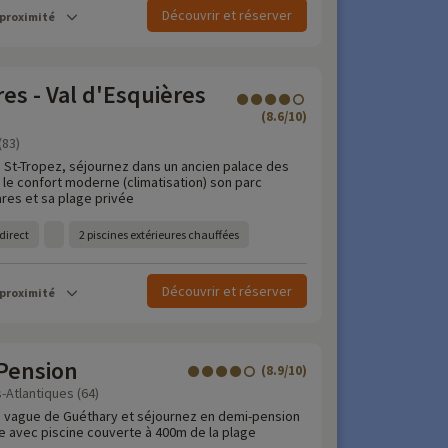
Découvrir et réserver
 proximité
es - Val d'Esquières
(8.6/10)
(83)
 St-Tropez, séjournez dans un ancien palace des
 le confort moderne (climatisation) son parc
res et sa plage privée
direct
2 piscines extérieures chauffées
Découvrir et réserver
 proximité
 Pension
(8.9/10)
-Atlantiques (64)
e vague de Guéthary et séjournez en demi-pension
 avec piscine couverte à 400m de la plage