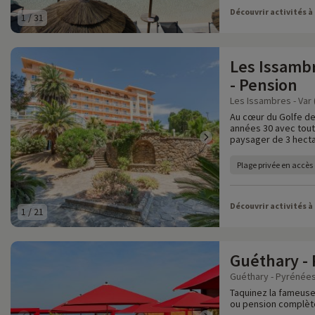
Découvrir activités à
1
/
31
Les Issambr
- Pension
Les Issambres - Var 
Au cœur du Golfe de
années 30 avec tout
paysager de 3 hecta
Plage privée en accès 
Découvrir activités à
1
/
21
Guéthary -
Guéthary - Pyrénées
Taquinez la fameus
ou pension complète