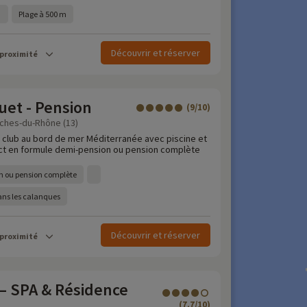
Plage à 500 m
Découvrir et réserver
 proximité
uet - Pension
(9/10)
uches-du-Rhône (13)
e club au bord de mer Méditerranée avec piscine et
ct en formule demi-pension ou pension complète
n ou pension complète
ans les calanques
Découvrir et réserver
 proximité
 – SPA & Résidence
(7.7/10)