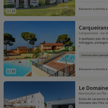
Découvrir activités à
1
/
14
Carqueiran
Carqueiranne - Var (
A quelques pas de la
toboggan, pataugeo
!
Formule demi-pensio
Découvrir activités à
1
/
20
Le Domaine
Noirmoutier-en-l'île 
Envie de vacances e
Domaine des Pins vo