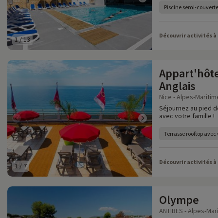
Piscine semi-couverte
Découvrir activités à
1
/
13
Appart'hôt
Anglais
Nice - Alpes-Maritim
Séjournez au pied d
avec votre famille !
Terrasse rooftop avec
Découvrir activités à
1
/
7
Olympe
ANTIBES - Alpes-Mari