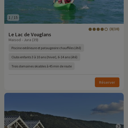
1
/
15
(8/10)
Le Lac de Vouglans
Maisod - Jura (39)
Piscine extérieure et pataugeoire chauffées (été)
Clubs enfants 3 à 10 ans (hiver), 6-14 ans (été)
Trois domaines skiables à 45 min de route
Réserver