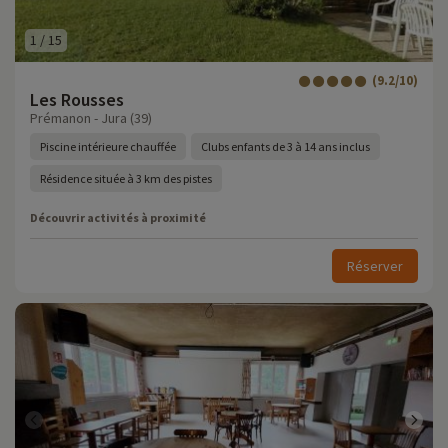
1
/
15
(9.2/10)
Les Rousses
Prémanon - Jura (39)
Piscine intérieure chauffée
Clubs enfants de 3 à 14 ans inclus
Résidence située à 3 km des pistes
Découvrir activités à proximité
Réserver