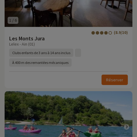
1
/
6
(8.9/10)
Les Monts Jura
Lelex - Ain (01)
Clubs enfants de 3 ans à 14 ans inclus
À 400 m des remontées mécaniques
Réserver