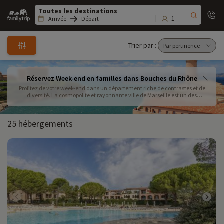
Family
trip
1
Arrivée
Départ
Trier par :
Réservez Week-end en familles dans Bouches du Rhône
Profitez de votre week-end dans un département riche de contrastes et de
diversité. La cosmopolite et rayonnante ville de Marseille est un des
passages incontournables ! Appréciez également dans les vastes espaces
naturels de Camargue , les villages pittoresques du Luberon ou les
calanques escarpées !
25 hébergements