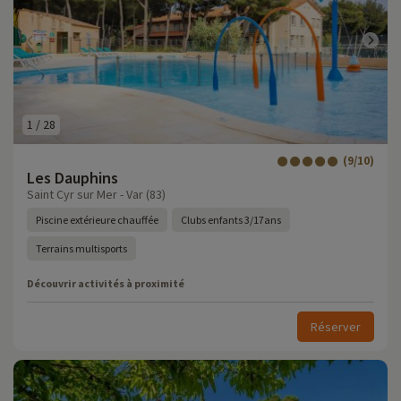
1
/
28
(9/10)
Les Dauphins
Saint Cyr sur Mer - Var (83)
Piscine extérieure chauffée
Clubs enfants 3/17ans
Terrains multisports
Découvrir activités à proximité
Réserver