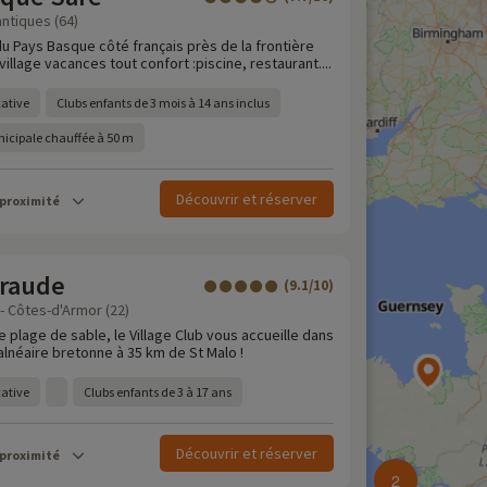
ntiques (64)
u Pays Basque côté français près de la frontière
illage vacances tout confort :piscine, restaurant....
cative
Clubs enfants de 3 mois à 14 ans inclus
nicipale chauffée à 50 m
Découvrir et réserver
 proximité
raude
(9.1/10)
 - Côtes-d'Armor (22)
e plage de sable, le Village Club vous accueille dans
alnéaire bretonne à 35 km de St Malo !
cative
Clubs enfants de 3 à 17 ans
Découvrir et réserver
 proximité
2