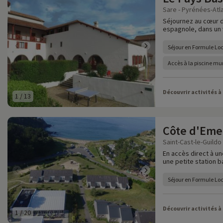
Sare - Pyrénées-Atla
Séjournez au cœur d
espagnole, dans un v
Séjour en Formule Lo
Accès à la piscine mu
Découvrir activités à
1
/
13
Côte d'Eme
Saint-Cast-le-Guildo
En accès direct à un
une petite station b
Séjour en Formule Lo
Découvrir activités à
1
/
20