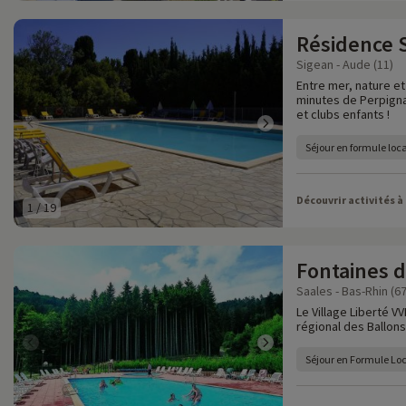
Résidence 
Sigean - Aude (11)
Entre mer, nature e
minutes de Perpigna
et clubs enfants !
Séjour en formule loc
Découvrir activités à
1
/
19
Fontaines 
Saales - Bas-Rhin (67
Le Village Liberté V
régional des Ballon
Séjour en Formule Lo