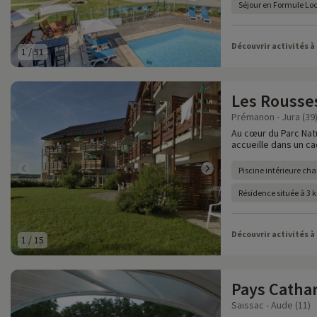
Séjour en Formule Lo
Découvrir activités à
1
/
51
Les Rousse
Prémanon - Jura (39
Au cœur du Parc Natu
accueille dans un c
Piscine intérieure cha
Résidence située à 3 
Découvrir activités à
1
/
15
Pays Catha
Saissac - Aude (11)