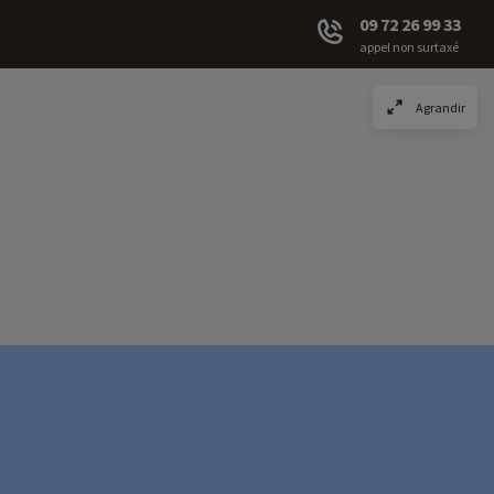
09 72 26 99 33
appel non surtaxé
Agrandir