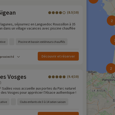
Sigean
(8.5/10)
2
t lagunes, séjournez en Languedoc Roussillon à 35
n dans un village vacances avec piscine chauffée
ative
Piscine et bassin extérieurs chauffés
Découvrir et réserver
 proximité
2
des Vosges
(9.4/10)
)
VF Saâles vous accueille aux portes du Parc naturel
s des Vosges pour apprécier l’Alsace authentique !
cative
Clubs enfants de 3 à 14 selon saison