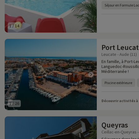
Séjour en Formule Lo
1
/
14
Port Leuca
Leucate - Aude (11)
En famille, à Port-L
Languedoc-Roussillo
Méditerranée !
Piscine extérieure
Découvrir activités à
1
/
26
Queyras
Ceillac-en-Queyras -