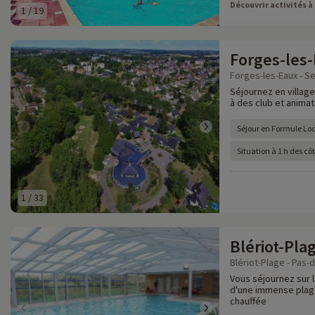
Découvrir activités à
1
/
19
Forges-les
Forges-les-Eaux - Se
Séjournez en villag
à des club et animat
Séjour en Formule Lo
Situation à 1 h des c
1
/
33
Blériot-Pla
Blériot-Plage - Pas-d
Vous séjournez sur 
d'une immense plage
chauffée