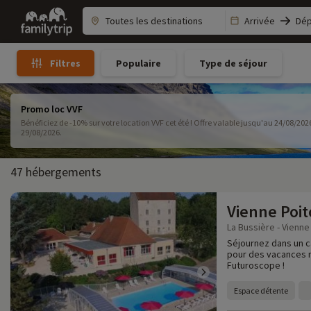
Family
Arrivée
Dép
trip
Populaire
Type de séjour
Filtres
Promo loc VVF
Bénéficiez de -10% sur votre location VVF cet été ! Offre valable jusqu'au 24/08/2026, pour un séjour de 7 nuits entre le 01/08/2026 et
29/08/2026.
47 hébergements
Vienne Poi
La Bussière - Vienne 
Séjournez dans un c
pour des vacances r
Futuroscope !
Espace détente