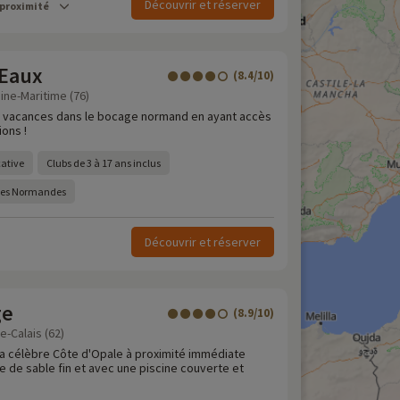
Découvrir et réserver
 proximité
-Eaux
(8.4/10)
ine-Maritime (76)
e vacances dans le bocage normand en ayant accès
ions !
cative
Clubs de 3 à 17 ans inclus
ôtes Normandes
Découvrir et réserver
ge
(8.9/10)
e-Calais (62)
la célèbre Côte d'Opale à proximité immédiate
 de sable fin et avec une piscine couverte et