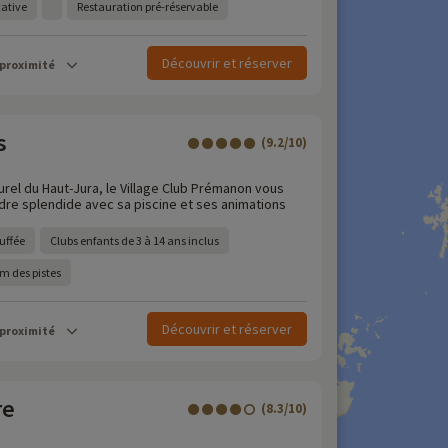
cative
Restauration pré-réservable
Découvrir et réserver
 proximité
s
(9.2/10)
)
rel du Haut-Jura, le Village Club Prémanon vous
adre splendide avec sa piscine et ses animations
uffée
Clubs enfants de 3 à 14 ans inclus
km des pistes
Découvrir et réserver
 proximité
re
(8.3/10)