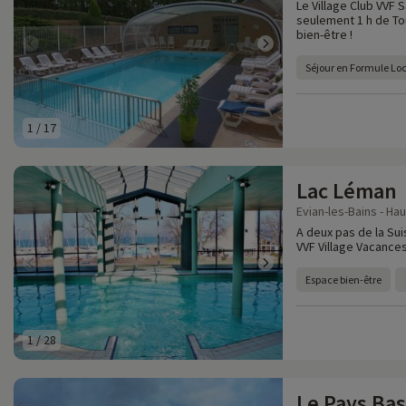
Le Village Club VVF 
seulement 1 h de Tou
bien-être !
Séjour en Formule Lo
1
/
17
Lac Léman
Evian-les-Bains - Ha
A deux pas de la Sui
VVF Village Vacance
Espace bien-être
1
/
28
Le Pays Ba