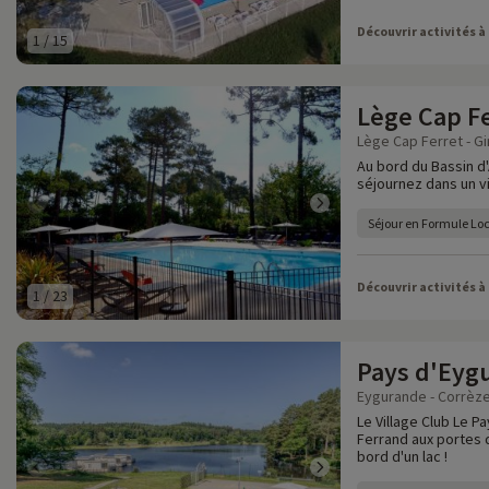
Découvrir activités à
1
/
15
Lège Cap F
Lège Cap Ferret - Gi
Au bord du Bassin d
séjournez dans un vi
Séjour en Formule Lo
Découvrir activités à
1
/
23
Pays d'Eyg
Eygurande - Corrèze
Le Village Club Le P
Ferrand aux portes 
bord d'un lac !