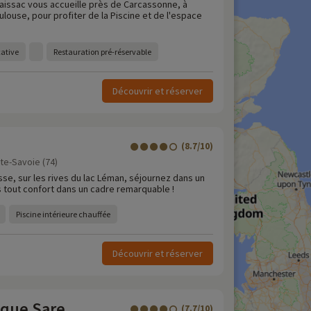
Saissac vous accueille près de Carcassonne, à
louse, pour profiter de la Piscine et de l'espace
cative
Restauration pré-réservable
Découvrir et réserver
(8.7/10)
ute-Savoie (74)
sse, sur les rives du lac Léman, séjournez dans un
s tout confort dans un cadre remarquable !
Piscine intérieure chauffée
Découvrir et réserver
sque Sare
(7.7/10)