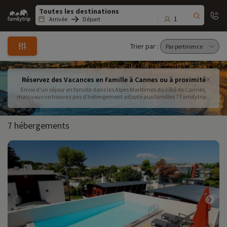
Family
trip
1
Arrivée
Départ
Trier par :
Réservez des Vacances en Famille à Cannes ou à proximité
Envie d'un séjour en famille dans les Alpes Maritimes du côté de Cannes,
mais vous ne trouvez pas d'hébergement adapté aux familles ? Familytrip a
sélectionné pour vous des résidences de tourisme adaptées à toutes les
familles et à tous les budgets. Séjour luxe, haut de gamme ou séjour pas cher,
en pension ou en location trouvez le lieu idéal de vos prochaines vacances
7 hébergements
en famille avec les enfants sous le soleil de la Méditerranée