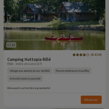
1
/
22
(8.4/10)
Camping Huttopia Rillé
Rillé - Indre-et-Loire (37)
Village aux abords du lac de Rillé
Piscine extérieure chauffée
Activités toute la journée
Découvrir activités à proximité
Réserver