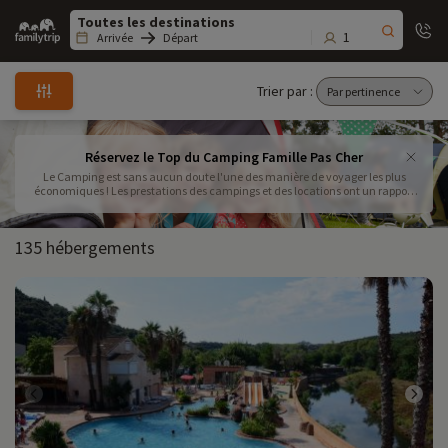
Family
trip
1
Arrivée
Départ
Trier par :
Réservez le Top du Camping Famille Pas Cher
Le Camping est sans aucun doute l'une des manière de voyager les plus
économiques ! Les prestations des campings et des locations ont un rapport
qualité prix exceptionnel ! Réservez vos vacances pas cher au camping, en
mobile-home, cottage ou chalet dans les meilleurs campings de France !
135 hébergements