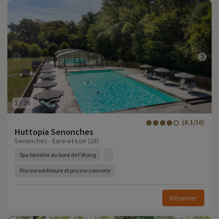
1
/
26
(8.1/10)
Huttopia Senonches
Senonches - Eure-et-Loir (28)
Spa forestier au bord de l'étang
Piscine extérieure et piscine couverte
Réserver