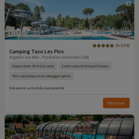
1
/
17
(9.1/10)
Camping Taxo Les Pins
Argelès-sur-Mer - Pyrénées-Orientales (66)
Espace bien-être à la carte
Cadre naturel entouré de pins
Parc aquatique avec toboggan géant
Découvrir activités à proximité
Réserver