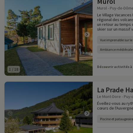
Murol
Murol - Puy-de-Dôme
Le Village Vacances 
régional des volcan
un retour au temps 
skier sur un massif 
Vue imprenable sur le
Ambiance médiévale
Découvrir activités à
1
/
18
La Prade Ha
Le Mont-Dore - Puy-
Éveillez-vous au ryt
cœurs de l'Auvergne
Piscine et pataugeoir