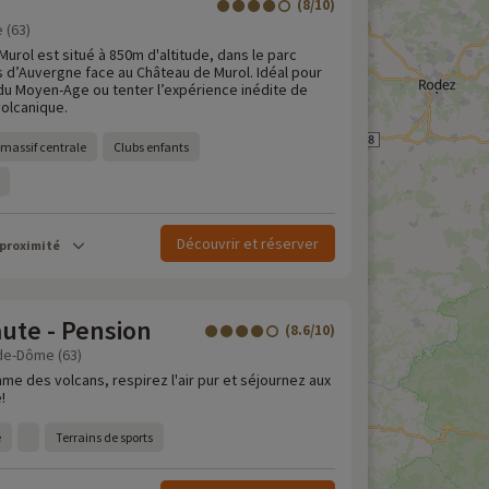
(8/10)
 (63)
Murol est situé à 850m d'altitude, dans le parc
s d’Auvergne face au Château de Murol. Idéal pour
du Moyen-Age ou tenter l’expérience inédite de
volcanique.
 massif centrale
Clubs enfants
Découvrir et réserver
 proximité
ute - Pension
(8.6/10)
de-Dôme (63)
hme des volcans, respirez l'air pur et séjournez aux
!
e
Terrains de sports