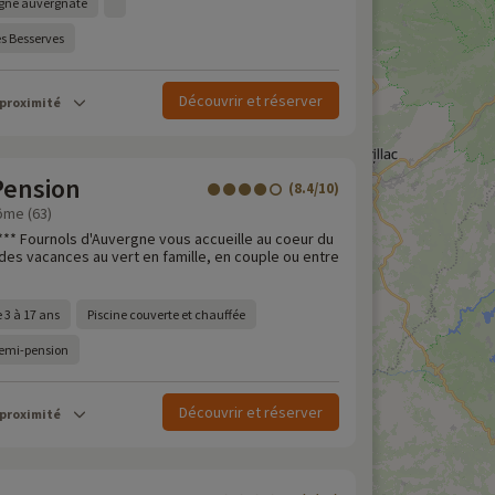
gne auvergnate
s Besserves
Découvrir et réserver
 proximité
Pension
(8.4/10)
ôme (63)
*** Fournols d'Auvergne vous accueille au coeur du
des vacances au vert en famille, en couple ou entre
 3 à 17 ans
Piscine couverte et chauffée
demi-pension
Découvrir et réserver
 proximité