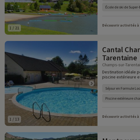
École de ski de Super
Découvrir activités à
1
/
21
Cantal Cha
Tarentaine
Champs-sur-Tarentain
Destination idéale 
piscine extérieure e
Séjour en Formule Lo
Piscine extérieure ch
Découvrir activités à
1
/
13