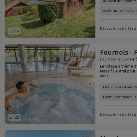
Au cœur de la campa
Accès au lac des Fade
Découvrir activités à
1
/
10
Fournols - 
Fournols - Puy-de-D
Le Village à thème 3
Massif Central pour 
amis
Club enfants et ado de
Formule pension ou 
Découvrir activités à
1
/
20