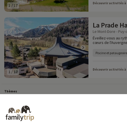
Découvrir activités à
1
/
17
La Prade H
Le Mont-Dore - Puy-
Éveillez-vous au ryt
cœurs de l'Auvergne
Piscine et pataugeoir
Découvrir activités à
1
/
17
Thèmes
Tous Nos Week-ends en Famille
Vacances Dernière Minute en France
Court séj
Toutes Nos Vacances en Famille en France
Court séjour Insolite
Vacances en c
Destinations
Vacances au Ski en France