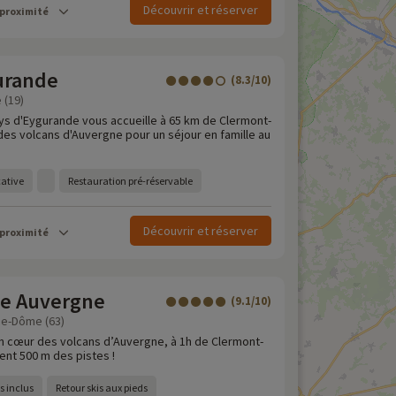
Découvrir et réserver
 proximité
urande
(8.3/10)
 (19)
ays d'Eygurande vous accueille à 65 km de Clermont-
des volcans d'Auvergne pour un séjour en famille au
cative
Restauration pré-réservable
Découvrir et réserver
 proximité
e Auvergne
(9.1/10)
de-Dôme (63)
ein cœur des volcans d’Auvergne, à 1h de Clermont-
ent 500 m des pistes !
s inclus
Retour skis aux pieds