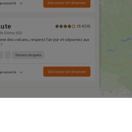
Découvrir et réserver
 proximité
aute
(8.4/10)
de-Dôme (63)
hme des volcans, respirez l'air pur et séjournez aux
 !
e
Terrains de sports
Découvrir et réserver
 proximité
our de dernière minute
amping en France