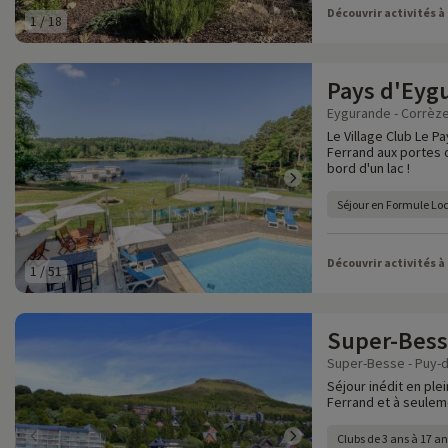
Découvrir activités à
1
/
18
Pays d'Eyg
Eygurande - Corrèze
Le Village Club Le P
Ferrand aux portes 
bord d'un lac !
Séjour en Formule Lo
Découvrir activités à
1
/
51
Super-Bess
Super-Besse - Puy-
Séjour inédit en pl
Ferrand et à seulem
Clubs de 3 ans à 17 an