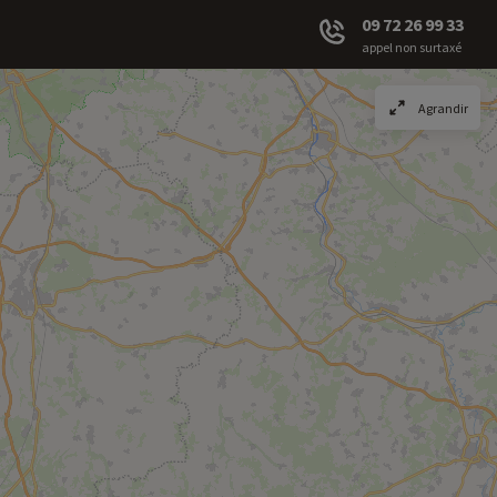
09 72 26 99 33
appel non surtaxé
Agrandir