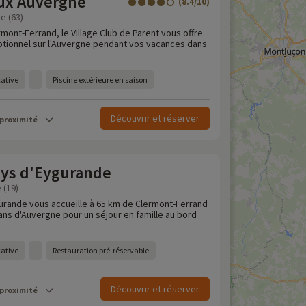
ux Auvergne
(8.4/10)
e (63)
mont-Ferrand, le Village Club de Parent vous offre
tionnel sur l'Auvergne pendant vos vacances dans
cative
Piscine extérieure en saison
Découvrir et réserver
 proximité
ys d'Eygurande
 (19)
rande vous accueille à 65 km de Clermont-Ferrand
ans d'Auvergne pour un séjour en famille au bord
cative
Restauration pré-réservable
Découvrir et réserver
 proximité