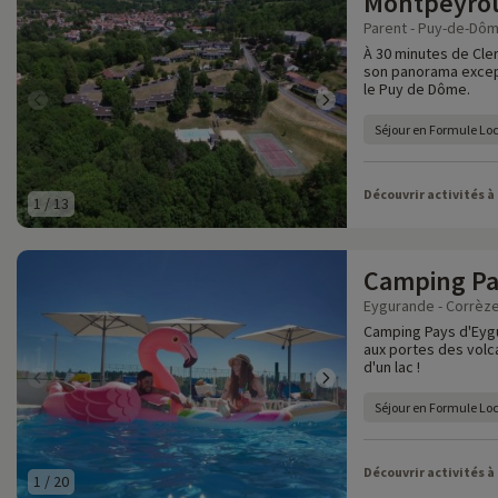
Montpeyro
Parent - Puy-de-Dôm
À 30 minutes de Cler
son panorama excep
le Puy de Dôme.
Séjour en Formule Lo
Découvrir activités à
1
/
13
Camping Pa
Eygurande - Corrèze
Camping Pays d'Eygu
aux portes des volc
d'un lac !
Séjour en Formule Lo
Découvrir activités à
1
/
20