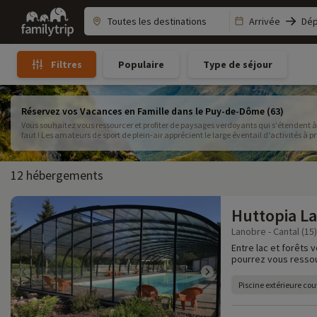
Family
Arrivée
Dép
trip
Populaire
Type de séjour
Filtres
Réservez vos Vacances en Famille dans le Puy-de-Dôme (63)
Vous souhaitez vous ressourcer et profiter de paysages verdoyants qui s'étendent à 
faut ! Les amateurs de sport de plein-air apprécient le large éventail d'activités à p
12 hébergements
Huttopia La
Lanobre - Cantal (15)
Entre lac et forêts 
pourrez vous resso
Piscine extérieure cou