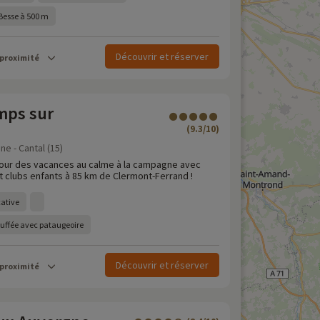
-Besse à 500 m
Découvrir et réserver
 proximité
mps sur
(9.3/10)
e - Cantal (15)
pour des vacances au calme à la campagne avec
t clubs enfants à 85 km de Clermont-Ferrand !
cative
auffée avec pataugeoire
Découvrir et réserver
 proximité