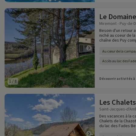
Le Domaine
Miremont - Puy-de-
Besoin d'un retour a
niché au coeur de 
chaîne des Puy com
Au cœur de la campa
Accès au lac des Fade
Découvrir activités à
1
/
8
Les Chalets
Saint-Jacques-d'Amb
Des vacances à la ca
Chalets de la Chazo
du lac des Fades B