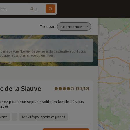
1
art
Trier par :
perte de vue ? Le Puy de Dôme est la destination qu'il vous
ratiquer aussi bien en été qu'en hiver .
c de la Siauve
(8.3/10)
venez passer un séjour insolite en famille où vous
urcer
verte
Activités pour petits et grands