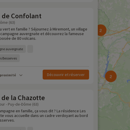
 de Confolant
Dôme (63)
u vert en famille ? Séjournez à Miremont, un village
2
la campagne auvergnate et découvrez la fameuse
posée de 80 volcans.
gne auvergnate
s Besserves
Découvrir et réserver
 proximité
2
 de la Chazotte
ur - Puy-de-Dôme (63)
mpagne en famille, ça vous dit ? La résidence Les
tte vous accueille dans un cadre verdoyant au bord
esserves.